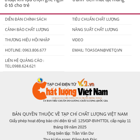
ô tô cho trẻ
DIỄN ĐÀN CHÍNH SÁCH
TIÊU CHUẨN CHẤT LƯỢNG
CẢNH BÁO CHẤT LƯỢNG
NĂNG SUẤT CHẤT LƯỢNG
THƯƠNG HIỆU HỘI NHẬP
VIDEO
HOTLINE: 0963.806.677
EMAIL:
TOASOAN@VIETQ.VN
LIÊN HỆ QUẢNG CÁO :
TEL:0988.624.621
BẢN QUYỀN THUỘC VỀ TẠP CHÍ CHẤT LƯỢNG VIỆT NAM
Giấy phép hoạt động báo chí điện tử số: 125/GP-BVHTTDL cấp ngày 11
tháng 09 năm 2025
Tổng biên tập: Trần Văn Dư
Thư ký tòa soạn: Đặng Anh Đức