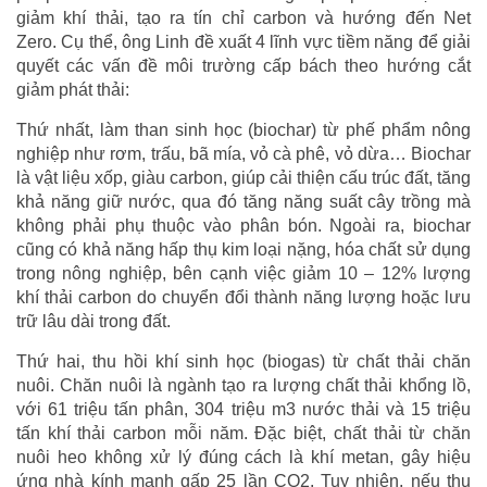
giảm khí thải, tạo ra tín chỉ carbon và hướng đến Net
Zero. Cụ thể, ông Linh đề xuất 4 lĩnh vực tiềm năng để giải
quyết các vấn đề môi trường cấp bách theo hướng cắt
giảm phát thải:
Thứ nhất, làm than sinh học (biochar) từ phế phẩm nông
nghiệp như rơm, trấu, bã mía, vỏ cà phê, vỏ dừa… Biochar
là vật liệu xốp, giàu carbon, giúp cải thiện cấu trúc đất, tăng
khả năng giữ nước, qua đó tăng năng suất cây trồng mà
không phải phụ thuộc vào phân bón. Ngoài ra, biochar
cũng có khả năng hấp thụ kim loại nặng, hóa chất sử dụng
trong nông nghiệp, bên cạnh việc giảm 10 – 12% lượng
khí thải carbon do chuyển đổi thành năng lượng hoặc lưu
trữ lâu dài trong đất.
Thứ hai, thu hồi khí sinh học (biogas) từ chất thải chăn
nuôi. Chăn nuôi là ngành tạo ra lượng chất thải khổng lồ,
với 61 triệu tấn phân, 304 triệu m3 nước thải và 15 triệu
tấn khí thải carbon mỗi năm. Đặc biệt, chất thải từ chăn
nuôi heo không xử lý đúng cách là khí metan, gây hiệu
ứng nhà kính mạnh gấp 25 lần CO2. Tuy nhiên, nếu thu