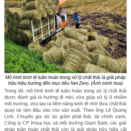
Mô hình kinh tế tuần hoàn trong xử lý chất thải là giải pháp
hữu hiệu hướng đến mục tiêu Net Zero. (Ảnh minh họa)
Trong đó, mô hình kinh tế tuần hoàn trong xử lý chất thải
được đánh giá là hướng đi mới, vừa giúp xử lý ô nhiễm
môi trường, vừa tạo ra tiềm năng kinh tế nhờ đưa chất thải
quay lại làm đầu vào cho sản xuất. Theo ông Lê Quang
Linh, Chuyên gia dự án giảm phát thải, tài chính xanh,
Công ty CP Khoa học và môi trường Giant Barb, các giải
pháp tuần hoàn chất thải còn là giải pháp hữu hiệu cắt