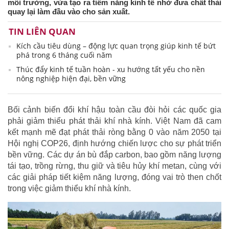
môi trường, vừa tạo ra tiềm năng kinh tế nhờ đưa chất thải
quay lại làm đầu vào cho sản xuất.
TIN LIÊN QUAN
Kích cầu tiêu dùng – động lực quan trọng giúp kinh tế bứt
phá trong 6 tháng cuối năm
Thúc đẩy kinh tế tuần hoàn - xu hướng tất yếu cho nền
nông nghiệp hiện đại, bền vững
Bối cảnh biến đổi khí hậu toàn cầu đòi hỏi các quốc gia
phải giảm thiểu phát thải khí nhà kính. Việt Nam đã cam
kết mạnh mẽ đạt phát thải ròng bằng 0 vào năm 2050 tại
Hội nghị COP26, định hướng chiến lược cho sự phát triển
bền vững. Các dự án bù đắp carbon, bao gồm năng lượng
tái tạo, trồng rừng, thu giữ và tiêu hủy khí metan, cùng với
các giải pháp tiết kiệm năng lượng, đóng vai trò then chốt
trong việc giảm thiểu khí nhà kính.