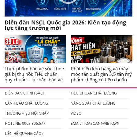
Diễn đàn NSCL Quốc gia 2026: Kiến tạo động
lực tăng trưởng mới
Thực phẩm bảo vệ sức khỏe
Phát hiện kho hàng và máy
giả bị thu hồi: Tiêu chuẩn,
móc sản xuất gần 3,5 tấn mỹ
quy chuẩn - 'lá chắn' bảo vệ
phẩm không có tiêu chuẩn
người tiêu dùng
DIỄN ĐÀN CHÍNH SÁCH
TIÊU CHUẨN CHẤT LƯỢNG
CẢNH BÁO CHẤT LƯỢNG
NĂNG SUẤT CHẤT LƯỢNG
THƯƠNG HIỆU HỘI NHẬP
VIDEO
HOTLINE: 0963.806.677
EMAIL:
TOASOAN@VIETQ.VN
LIÊN HỆ QUẢNG CÁO :