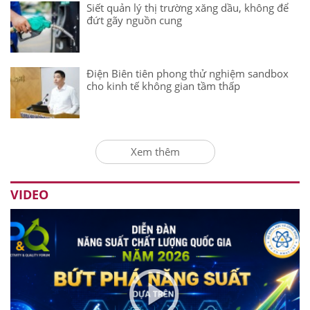
Siết quản lý thị trường xăng dầu, không để
đứt gãy nguồn cung
Điện Biên tiên phong thử nghiệm sandbox
cho kinh tế không gian tầm thấp
Xem thêm
VIDEO