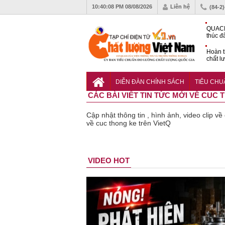
10:40:09 PM
08/08/2026
Liên hệ
(84-2
QUACE
thúc đ
chứng
Hoàn t
chất l
hóa cô
TCVN 
nghiền
DIỄN ĐÀN CHÍNH SÁCH
TIÊU CH
CÁC BÀI VIẾT TIN TỨC MỚI VỀ CUC
Cập nhật thông tin , hình ảnh, video clip v
về cuc thong ke trên VietQ
Lạm dụng
Bột rau
Cảnh báo
Thu hồi đồ
Thu hồi
VIDEO HOT
sữa tươi
‘detox’ vi
39 lô thực
ngủ trẻ em
Cao l
cho trẻ
phạm về
phẩm bảo
Michley do
Cảm c
nhỏ: Cảnh
chất lượng,
vệ sức
không đáp
Bảo
báo sai lầm
tiêu hủy
khỏe giả,
ứng tiêu
Phươ
dẫn tới
gần 76.000
kém chất
chuẩn an
không
nhiều hệ
hộp
lượng bị
toàn
chất 
lụy sức
thu hồi