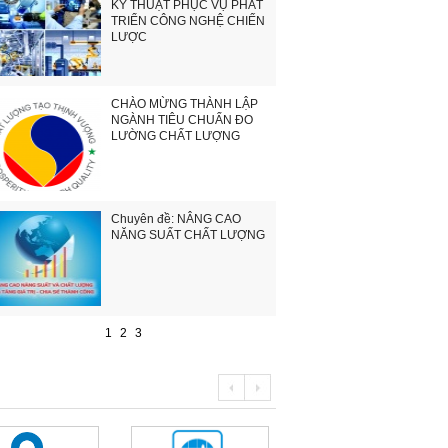
KỸ THUẬT PHỤC VỤ PHÁT
TRIỂN CÔNG NGHỆ CHIẾN
LƯỢC
CHÀO MỪNG THÀNH LẬP
NGÀNH TIÊU CHUẨN ĐO
LƯỜNG CHẤT LƯỢNG
Chuyên đề: NÂNG CAO
NĂNG SUẤT CHẤT LƯỢNG
1
2
3