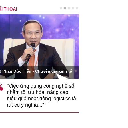
I THOẠI
Ông Hoàng Quang Phòn
S Phan Đức Hiếu - Chuyên gia kinh tế
VCCI
"Việc ứng dụng công nghệ số
""Theo tôi, cần 
nhằm tối ưu hóa, nâng cao
gốc rễ về nhận
hiệu quả hoạt động logistics là
nghiệp cần coi
rất có ý nghĩa..."
động hài hoà là
triển..."