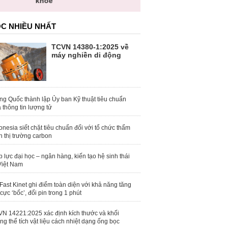
khỏe
toàn quốc
C NHIỀU NHẤT
TCVN 14380-1:2025 về
máy nghiền di động
ng Quốc thành lập Ủy ban Kỹ thuật tiêu chuẩn
 thông tin lượng tử
onesia siết chặt tiêu chuẩn đối với tổ chức thẩm
h thị trường carbon
 lực đại học – ngân hàng, kiến tạo hệ sinh thái
Việt Nam
Fast Kinet ghi điểm toàn diện với khả năng tăng
 cực ‘bốc’, đổi pin trong 1 phút
N 14221:2025 xác định kích thước và khối
ng thể tích vật liệu cách nhiệt dạng ống bọc