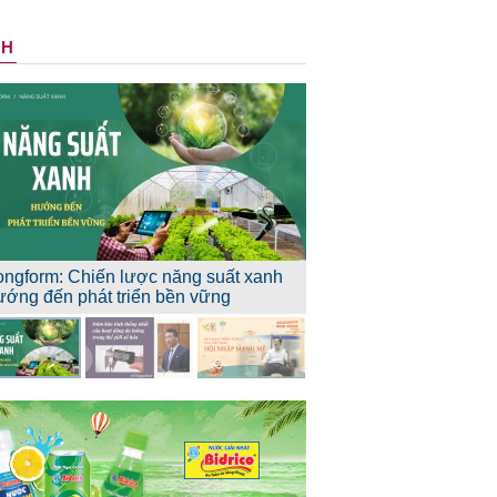
NH
ongform: Chiến lược năng suất xanh
ướng đến phát triển bền vững