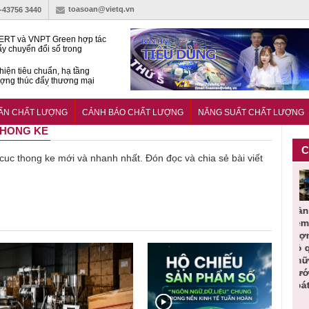
toasoan@vietq.vn
)-43756 3440
RT và VNPT Green hợp tác
ẩy chuyển đổi số trong
 nhận nông nghiệp
hiện tiêu chuẩn, hạ tầng
ượng thúc đẩy thương mại
ng nghệ chiến lược
14380-1:2025 về máy
 di động
UẨN CHẤT LƯỢNG
CẢNH BÁO CHẤT LƯỢNG
NĂNG SUẤT CHẤT LƯỢNG
 THONG KE
C
ề cuc thong ke mới và nhanh nhất. Đón đọc và chia sẻ bài viết
Người tiêu
Cảnh báo
Thu hồi
Sản phẩm
L
ỏng
dùng cần
sản phẩm
toàn quốc
kém chất
úm
cảnh giác
nhập ngoại
và tiêu hủy
lượng đã
lựa chọn
bị thu hồi
nước rửa
bỏ qua
ng
thịt lợn đạt
do mất an
tay dạng
những
 đạt
tiêu chuẩn
toàn có thể
bọt Layer
bước kiểm
lượng
và an toàn
xuất hiện
Clean do
soát nào?
tại Việt Nam
sản xuất