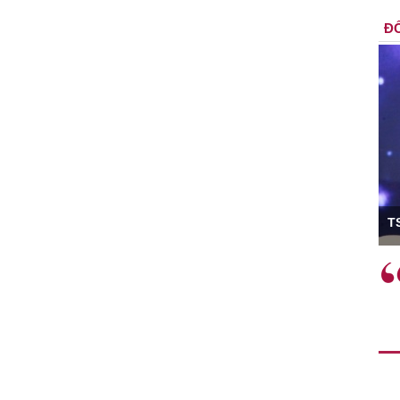
ĐỐ
ó Viện trưởng
T
ệc phải làm
Việc sử dụng hiệu quả chính
và trên thực tế
sách tài khóa không chỉ mang ý
 hành như tăng
nghĩa hỗ trợ ngắn hạn mà còn
a học công
đóng vai trò tạo nền tảng cho
 các cơ chế
tăng trưởng bền vững dài hạn.
i mới sáng tạo,