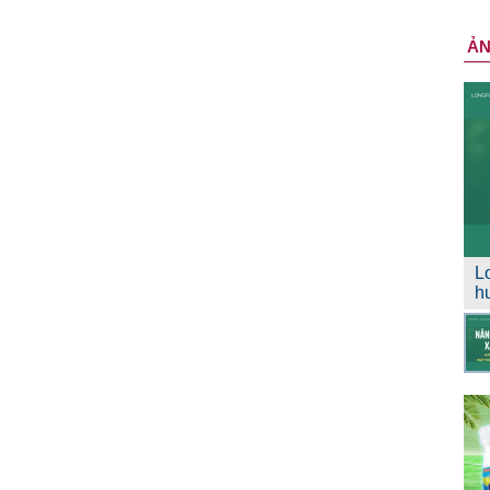
Ả
L
h