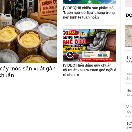
trái phép
[VIDEO]Hộ chiếu sản phẩm số:
'Ngôn ngữ dữ liệu' chung trong
ĐỌ
nền kinh tế tuần hoàn
Tru
hóa
[VIDEO]Hiểu đúng quy chuẩn
máy móc sản xuất gần
kỹ thuật khi lựa chọn ghế ngồi ô
Ind
 chuẩn
tô cho trẻ
địn
Hợp
AI 
Vin
tốc
TCV
lượ