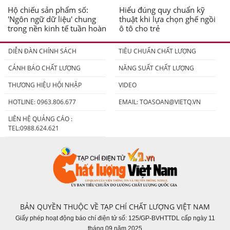
Hộ chiếu sản phẩm số:
Hiểu đúng quy chuẩn kỹ
'Ngôn ngữ dữ liệu' chung
thuật khi lựa chọn ghế ngồi
trong nền kinh tế tuần hoàn
ô tô cho trẻ
DIỄN ĐÀN CHÍNH SÁCH
TIÊU CHUẨN CHẤT LƯỢNG
CẢNH BÁO CHẤT LƯỢNG
NĂNG SUẤT CHẤT LƯỢNG
THƯƠNG HIỆU HỘI NHẬP
VIDEO
HOTLINE: 0963.806.677
EMAIL:
TOASOAN@VIETQ.VN
LIÊN HỆ QUẢNG CÁO :
TEL:0988.624.621
BẢN QUYỀN THUỘC VỀ TẠP CHÍ CHẤT LƯỢNG VIỆT NAM
Giấy phép hoạt động báo chí điện tử số: 125/GP-BVHTTDL cấp ngày 11
tháng 09 năm 2025