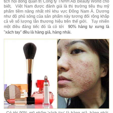
tịch hội đồng quản trị Công ty TNHH AB Beauty World cho
biết,
Việt Nam được đánh giá là thị trường tiêu thụ mỹ
phẩm tiềm năng nhất nhì khu vực Đông Nam Á. Dương
như độ phủ sóng của sản phẩm này tương đối rộng khắp
cả về số lượng lẫn thương hiệu trên thế giới.
Tuy nhiên
một điều đáng tiếc đó là có tới
90% hàng tự xưng là
"xách tay" đều là hàng giả, hàng nhái.
Có tới 90% mỹ phẩm 'xách tay' là hàng giả, hàng nhái.