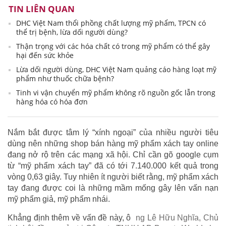
TIN LIÊN QUAN
DHC Việt Nam thổi phồng chất lượng mỹ phẩm, TPCN có
thể trị bệnh, lừa dối người dùng?
Thận trọng với các hóa chất có trong mỹ phẩm có thể gây
hại đến sức khỏe
Lừa dối người dùng, DHC Việt Nam quảng cáo hàng loạt mỹ
phẩm như thuốc chữa bệnh?
Tinh vi vận chuyển mỹ phẩm không rõ nguồn gốc lẫn trong
hàng hóa có hóa đơn
Nắm bắt được tâm lý “xính ngoại” của nhiều người tiêu
dùng nên những shop bán hàng mỹ phẩm xách tay online
đang nở rộ trên các mạng xã hội. Chỉ cần gõ google cụm
từ “mỹ phẩm xách tay” đã có tới 7.140.000 kết quả trong
vòng 0,63 giây. Tuy nhiên ít người biết rằng, mỹ phẩm xách
tay đang được coi là những mầm mống gây lên vấn nạn
mỹ phẩm giả, mỹ phẩm nhái.
Khẳng định thêm về vấn đề này, ô
ng Lê Hữu Nghĩa, Chủ