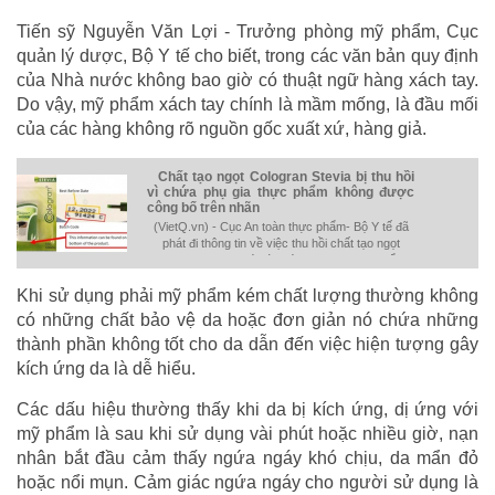
Tiến sỹ Nguyễn Văn Lợi - Trưởng phòng mỹ phẩm, Cục
quản lý dược, Bộ Y tế cho biết, trong các văn bản quy định
của Nhà nước không bao giờ có thuật ngữ hàng xách tay.
Do vậy, mỹ phẩm xách tay chính là mầm mống, là đầu mối
của các hàng không rõ nguồn gốc xuất xứ, hàng giả.
Chất tạo ngọt Cologran Stevia bị thu hồi
vì chứa phụ gia thực phẩm không được
công bố trên nhãn
(VietQ.vn) - Cục An toàn thực phẩm- Bộ Y tế đã
phát đi thông tin về việc thu hồi chất tạo ngọt
Cologran Stevia vì có chứa phụ gia thực phẩm
không được công bố trên nhãn.
Khi sử dụng phải mỹ phẩm kém chất lượng thường không
có những chất bảo vệ da hoặc đơn giản nó chứa những
thành phần không tốt cho da dẫn đến việc hiện tượng gây
kích ứng da là dễ hiểu.
Các dấu hiệu thường thấy khi da bị kích ứng, dị ứng với
mỹ phẩm là sau khi sử dụng vài phút hoặc nhiều giờ, nạn
nhân bắt đầu cảm thấy ngứa ngáy khó chịu, da mẩn đỏ
hoặc nổi mụn. Cảm giác ngứa ngáy cho người sử dụng là