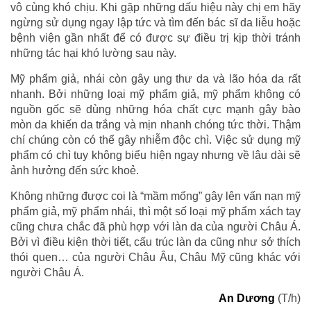
vô cùng khó chịu. Khi gặp những dấu hiệu này chị em hãy
ngừng sử dụng ngay lập tức và tìm đến bác sĩ da liễu hoặc
bệnh viện gần nhất để có được sự điều trị kịp thời tránh
những tác hại khó lường sau này.
Mỹ phẩm giả, nhái còn gây ung thư da và lão hóa da rất
nhanh. Bởi những loại mỹ phẩm giả, mỹ phẩm không có
nguồn gốc sẽ dùng những hóa chất cực mạnh gây bào
mòn da khiến da trắng và mịn nhanh chóng tức thời. Thậm
chí chúng còn có thể gây nhiễm độc chì. Việc sử dụng mỹ
phẩm có chì tuy không biểu hiện ngay nhưng về lâu dài sẽ
ảnh hưởng đến sức khoẻ.
Không những được coi là “mầm mống” gây lên vấn nạn mỹ
phẩm giả, mỹ phẩm nhái, thì một số loại mỹ phẩm xách tay
cũng chưa chắc đã phù hợp với làn da của người Châu Á.
Bởi vì điều kiện thời tiết, cấu trúc làn da cũng như sở thích
thói quen… của người Châu Âu, Châu Mỹ cũng khác với
người Châu Á.
An Dương
(T/h)