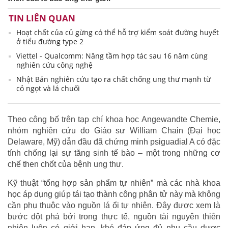
TIN LIÊN QUAN
Hoạt chất của củ gừng có thể hỗ trợ kiểm soát đường huyết
ở tiểu đường type 2
Viettel - Qualcomm: Nâng tầm hợp tác sau 16 năm cùng
nghiên cứu công nghệ
Nhật Bản nghiên cứu tạo ra chất chống ung thư mạnh từ
cỏ ngọt và lá chuối
Theo công bố trên tạp chí khoa học Angewandte Chemie,
nhóm nghiên cứu do Giáo sư William Chain (Đại học
Delaware, Mỹ) dẫn đầu đã chứng minh psiguadial A có đặc
tính chống lại sự tăng sinh tế bào – một trong những cơ
chế then chốt của bệnh ung thư.
Kỹ thuật “tổng hợp sản phẩm tự nhiên” mà các nhà khoa
học áp dụng giúp tái tạo thành công phân tử này mà không
cần phụ thuộc vào nguồn lá ổi tự nhiên. Đây được xem là
bước đột phá bởi trong thực tế, nguồn tài nguyên thiên
nhiên luôn có giới hạn, khó đáp ứng đủ nhu cầu dược