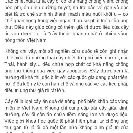
Các chiết xuất từ lá cây ổi có khả năng chống viêm, chống
béo phì, ổn định đường huyết, hỗ trợ bảo vệ gan và đặc
biệt là ức chế sự hình thành mạch máu nuôi khối u – cơ
chế quan trọng trong việc ngăn chặn sự phát triển của ung
thư. Điều này giúp củng cố thêm giá trị dược liệu của cây
ổi, vốn được coi là “cây thuốc quanh nhà” ở nhiều vùng
nông thôn Việt Nam.
Không chỉ vậy, một số nghiên cứu quốc tế còn ghi nhận
chiết xuất từ những loại cây nhiệt đới phổ biến như ổi, cóc
Thái, hành tây… đều chứa hợp chất có khả năng chống
ung thư thông qua việc gây apoptosis. Đây được xem là
hướng đi khả thi, đặc biệt với các quốc gia đang phát triển,
nơi điều kiện y tế còn hạn chế và nhu cầu về các liệu pháp
điều trị ung thư giá rẻ rất lớn.
Cây ổi là loại cây ăn quả dễ trồng, phổ biến khắp các vùng
miền ở Việt Nam. Không chỉ cung cấp trái cây giàu dinh
dưỡng, cây ổi còn ẩn chứa tiềm năng lớn về dược liệu.
Việc giới khoa học quốc tế phát hiện phân tử chống ung
thư gan từ lá ổi đã một lần nữa khẳng định giá trị của