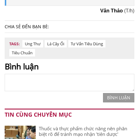
Vân Thảo
(T/h)
CHIA SẺ ĐẾN BẠN BÈ:
Ung Thư
Lá Cây Ổi
Tư Vấn Tiêu Dùng
TAGS:
Tiêu Chuẩn
Bình luận
BÌNH LUẬN
TIN CÙNG CHUYÊN MỤC
Thuốc và thực phẩm chức năng nên phân
biệt rõ để tránh mạo nhận 'tiên dược'