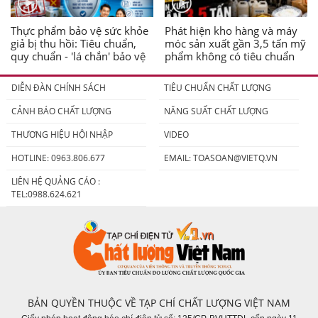
Thực phẩm bảo vệ sức khỏe
Phát hiện kho hàng và máy
giả bị thu hồi: Tiêu chuẩn,
móc sản xuất gần 3,5 tấn mỹ
quy chuẩn - 'lá chắn' bảo vệ
phẩm không có tiêu chuẩn
người tiêu dùng
DIỄN ĐÀN CHÍNH SÁCH
TIÊU CHUẨN CHẤT LƯỢNG
CẢNH BÁO CHẤT LƯỢNG
NĂNG SUẤT CHẤT LƯỢNG
THƯƠNG HIỆU HỘI NHẬP
VIDEO
HOTLINE: 0963.806.677
EMAIL:
TOASOAN@VIETQ.VN
LIÊN HỆ QUẢNG CÁO :
TEL:0988.624.621
BẢN QUYỀN THUỘC VỀ TẠP CHÍ CHẤT LƯỢNG VIỆT NAM