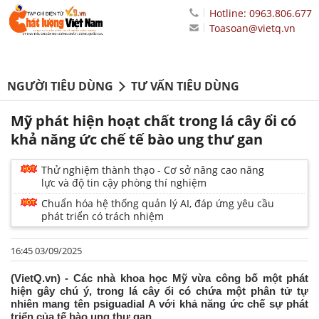
Hotline: 0963.806.677
Toasoan@vietq.vn
NGƯỜI TIÊU DÙNG
TƯ VẤN TIÊU DÙNG
Mỹ phát hiện hoạt chất trong lá cây ổi có
khả năng ức chế tế bào ung thư gan
Thử nghiệm thành thạo - Cơ sở nâng cao năng
lực và độ tin cậy phòng thí nghiệm
Chuẩn hóa hệ thống quản lý AI, đáp ứng yêu cầu
phát triển có trách nhiệm
16:45 03/09/2025
(VietQ.vn) - Các nhà khoa học Mỹ vừa công bố một phát
hiện gây chú ý, trong lá cây ổi có chứa một phân tử tự
nhiên mang tên psiguadial A với khả năng ức chế sự phát
triển của tế bào ung thư gan.