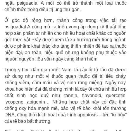
ngặt, psiguadial A mới có thể trở thành một loại thuốc
chính thức trong điều trị ung thư gan.
Ở góc độ rộng hơn, thành công trong việc tái tạo
psiguadial A cũng mở ra triển vọng áp dụng kỹ thuật tổng
hợp sản phẩm tự nhiên cho nhiều hoạt chất khác có nguồn
gốc thực vật. Đây được xem là xu hướng mới trong ngành
dược phẩm: khai thác kho tàng thiên nhiên để tạo ra thuốc
hiện đại, an toàn, hiệu quả nhưng không phụ thuộc vào
nguồn nguyên liệu vốn ngày càng khan hiếm.
Trong y học dân gian Việt Nam, lá cây ổi từ lâu đã được
sử dụng như một vị thuốc quen thuộc để trị tiêu chảy,
kháng viêm, cầm máu và vệ sinh răng miệng. Ngày nay,
khoa học hiện đại đã chứng minh lá cây ổi chứa nhiều hợp
chất sinh học quý như tannin, flavonoid, quercetin,
lycopene, apigenin… Những hợp chất này có đặc tính
chống oxy hóa mạnh mẽ, bảo vệ tế bào khỏi tổn thương
DNA, đồng thời kích hoạt quá trình apoptosis – tức “tự hủy”
của tế bào bất thường.