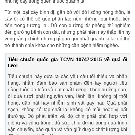
những cây trồng quen thuộc quanh ta.
Từ một loại cây bình dị, gắn bó với đời sống nông thôn, lá
cây ổi có thể sẽ góp phần tạo nên những loại thuốc tiên
tiến trong tương lai. Dù con đường từ phòng thí nghiệm
đến giường bệnh còn dài, nhưng phát hiện này thắp lên hy
vọng rằng chính những gì gần gũi nhất quanh ta lại có thể
trở thành chìa khóa cho những căn bệnh hiểm nghèo.
Tiêu chuẩn quốc gia TCVN 10747:2015 về quả ổi
tươi
Tiêu chuẩn này đưa ra các yêu cầu tối thiểu và phân
hạng, nhằm đảm bảo sản phẩm đến tay người tiêu
dùng luôn an toàn và đạt chất lượng. Theo hướng dẫn,
ổi quả tươi phải nguyên vẹn, lành lặn, không bị thối
hỏng, dập nát hay nhiễm sinh vật gây hại. Quả phải
sạch, không có tạp chất lạ, không có mùi hoặc vị bất
thường. Độ phát triển và độ chín phải phù hợp với
giống và vùng trồng, đủ sức chịu đựng trong quá trình
vận chuyển, bảo quản và vẫn giữ được chất lượng khi