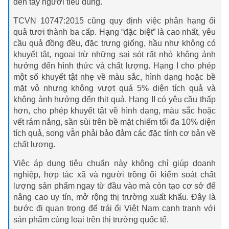
đến tay người tiêu dùng.
TCVN 10747:2015 cũng quy định việc phân hạng ổi
quả tươi thành ba cấp. Hạng “đặc biệt” là cao nhất, yêu
cầu quả đồng đều, đặc trưng giống, hầu như không có
khuyết tật, ngoại trừ những sai sót rất nhỏ không ảnh
hưởng đến hình thức và chất lượng. Hạng I cho phép
một số khuyết tật nhẹ về màu sắc, hình dạng hoặc bề
mặt vỏ nhưng không vượt quá 5% diện tích quả và
không ảnh hưởng đến thịt quả. Hạng II có yêu cầu thấp
hơn, cho phép khuyết tật về hình dạng, màu sắc hoặc
vết rám nắng, sần sùi trên bề mặt chiếm tối đa 10% diện
tích quả, song vẫn phải bảo đảm các đặc tính cơ bản về
chất lượng.
Việc áp dụng tiêu chuẩn này không chỉ giúp doanh
nghiệp, hợp tác xã và người trồng ổi kiểm soát chất
lượng sản phẩm ngay từ đầu vào mà còn tạo cơ sở để
nâng cao uy tín, mở rộng thị trường xuất khẩu. Đây là
bước đi quan trọng để trái ổi Việt Nam cạnh tranh với
sản phẩm cùng loại trên thị trường quốc tế.