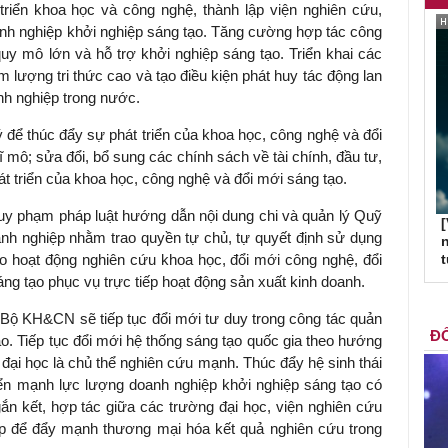
triển khoa học và công nghệ, thành lập viện nghiên cứu,
nh nghiệp khởi nghiệp sáng tạo. Tăng cường hợp tác công
quy mô lớn và hỗ trợ khởi nghiệp sáng tạo. Triển khai các
m lượng tri thức cao và tạo điều kiện phát huy tác động lan
nh nghiệp trong nước.
lý để thúc đẩy sự phát triển của khoa học, công nghệ và đổi
ĩ mô; sửa đổi, bổ sung các chính sách về tài chính, đầu tư,
t triển của khoa học, công nghệ và đổi mới sáng tạo.
quy phạm pháp luật hướng dẫn nội dung chi và quản lý Quỹ
[
anh nghiệp nhằm trao quyền tự chủ, tự quyết định sử dụng
n
o hoạt động nghiên cứu khoa học, đổi mới công nghệ, đổi
ng tạo phục vụ trực tiếp hoạt động sản xuất kinh doanh.
Bộ KH&CN sẽ tiếp tục đổi mới tư duy trong công tác quản
ĐỐ
o. Tiếp tục đổi mới hệ thống sáng tạo quốc gia theo hướng
đại học là chủ thể nghiên cứu mạnh. Thúc đẩy hệ sinh thái
riển mạnh lực lượng doanh nghiệp khởi nghiệp sáng tạo có
ắn kết, hợp tác giữa các trường đại học, viện nghiên cứu
p để đẩy mạnh thương mại hóa kết quả nghiên cứu trong