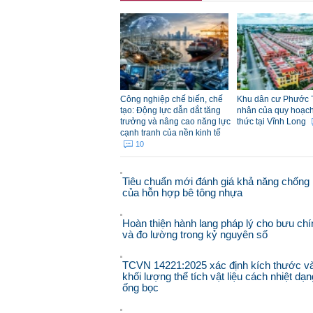
Công nghiệp chế biến, chế
Khu dân cư Phước 
tạo: Động lực dẫn dắt tăng
nhân của quy hoạch đ
trưởng và nâng cao năng lực
thức tại Vĩnh Long
cạnh tranh của nền kinh tế
10
Tiêu chuẩn mới đánh giá khả năng chống 
của hỗn hợp bê tông nhựa
Hoàn thiện hành lang pháp lý cho bưu chí
và đo lường trong kỷ nguyên số
TCVN 14221:2025 xác định kích thước v
khối lượng thể tích vật liệu cách nhiệt dạn
ống bọc