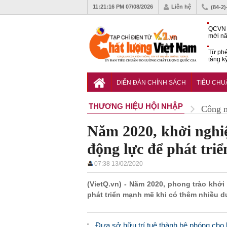
11:21:17 PM
07/08/2026
Liên hệ
(84-2
QCVN 
mới nâ
công t
Từ phé
tảng k
phẩm
Khu dâ
của quy
DIỄN ĐÀN CHÍNH SÁCH
TIÊU CH
Vĩnh 
THƯƠNG HIỆU HỘI NHẬP
Công 
Năm 2020, khởi nghiệ
động lực để phát tri
07:38 13/02/2020
(VietQ.vn) - Năm 2020, phong trào khở
phát triển mạnh mẽ khi có thêm nhiều d
Đưa sở hữu trí tuệ thành bệ phóng cho 