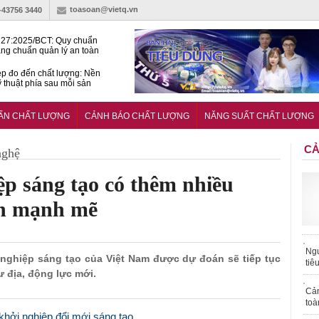
toasoan@vietq.vn
)-43756 3440
27:2025/BCT: Quy chuẩn
ng chuẩn quản lý an toàn
rình thủy điện
p đo đến chất lượng: Nền
ỹ thuật phía sau mỗi sản
n cư Phước Thọ: Hạt nhân
 hoạch đô thị tri thức tại
UẨN CHẤT LƯỢNG
CẢNH BÁO CHẤT LƯỢNG
NĂNG SUẤT CHẤT LƯỢNG
Long
CẢ
nghệ
p sáng tạo có thêm nhiều
ển mạnh mẽ
Ngư
i nghiệp sáng tạo của Việt Nam được dự đoán sẽ tiếp tục
tiê
ư địa, động lực mới.
Cả
toà
khởi nghiệp đổi mới sáng tạo