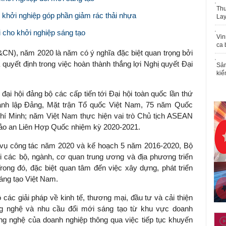
Thu
 khởi nghiệp góp phần giảm rác thải nhựa
Lay
i cho khởi nghiệp sáng tạo
Vin
ca 
N), năm 2020 là năm có ý nghĩa đặc biệt quan trọng bởi
quyết định trong việc hoàn thành thắng lợi Nghị quyết Đại
Sản
kiể
ại hội đảng bộ các cấp tiến tới Đại hội toàn quốc lần thứ
ành lập Đảng, Mặt trận Tổ quốc Việt Nam, 75 năm Quốc
hí Minh; năm Việt Nam thực hiện vai trò Chủ tịch ASEAN
Bảo an Liên Hợp Quốc nhiệm kỳ 2020-2021.
 vụ công tác năm 2020 và kế hoạch 5 năm 2016-2020, Bộ
 các bộ, ngành, cơ quan trung ương và địa phương triển
rong đó, đặc biệt quan tâm đến việc xây dựng, phát triển
áng tạo Việt Nam.
ác giải pháp về kinh tế, thương mại, đầu tư và cải thiện
ng nghệ và nhu cầu đổi mới sáng tạo từ khu vực doanh
g nghệ của doanh nghiệp thông qua việc tiếp tục khuyến