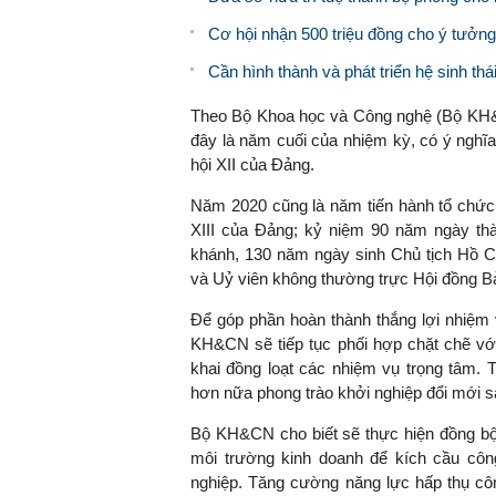
Cơ hội nhận 500 triệu đồng cho ý tưởng
Cần hình thành và phát triển hệ sinh thá
Theo Bộ Khoa học và Công nghệ (Bộ KH&C
đây là năm cuối của nhiệm kỳ, có ý nghĩa 
hội XII của Đảng.
Năm 2020 cũng là năm tiến hành tổ chức đ
XIII của Đảng; kỷ niệm 90 năm ngày th
khánh, 130 năm ngày sinh Chủ tịch Hồ C
và Uỷ viên không thường trực Hội đồng 
Để góp phần hoàn thành thắng lợi nhiệm
KH&CN sẽ tiếp tục phối hợp chặt chẽ với
khai đồng loạt các nhiệm vụ trọng tâm. T
hơn nữa phong trào khởi nghiệp đổi mới s
Bộ KH&CN cho biết sẽ thực hiện đồng bộ c
môi trường kinh doanh để kích cầu cô
nghiệp. Tăng cường năng lực hấp thụ côn