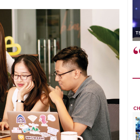
ó Viện trưởng
T
ệc phải làm
Việc sử dụng hiệu quả chính
và trên thực tế
sách tài khóa không chỉ mang ý
 hành như tăng
nghĩa hỗ trợ ngắn hạn mà còn
a học công
đóng vai trò tạo nền tảng cho
 các cơ chế
tăng trưởng bền vững dài hạn.
i mới sáng tạo,
CH