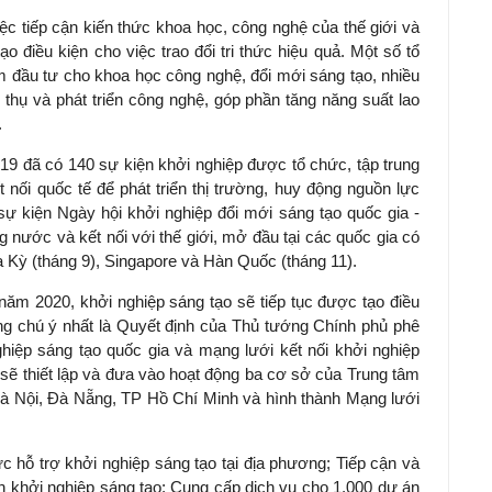
ệc tiếp cận kiến thức khoa học, công nghệ của thế giới và
ạo điều kiện cho việc trao đổi tri thức hiệu quả. Một số tổ
 đầu tư cho khoa học công nghệ, đổi mới sáng tạo, nhiều
thụ và phát triển công nghệ, góp phần tăng năng suất lao
.
9 đã có 140 sự kiện khởi nghiệp được tổ chức, tập trung
ết nối quốc tế để phát triển thị trường, huy động nguồn lực
sự kiện Ngày hội khởi nghiệp đổi mới sáng tạo quốc gia -
 nước và kết nối với thế giới, mở đầu tại các quốc gia có
a Kỳ (tháng 9), Singapore và Hàn Quốc (tháng 11).
năm 2020, khởi nghiệp sáng tạo sẽ tiếp tục được tạo điều
áng chú ý nhất là Quyết định của Thủ tướng Chính phủ phê
ghiệp sáng tạo quốc gia và mạng lưới kết nối khởi nghiệp
sẽ thiết lập và đưa vào hoạt động ba cơ sở của Trung tâm
 Hà Nội, Đà Nẵng, TP Hồ Chí Minh và hình thành Mạng lưới
c hỗ trợ khởi nghiệp sáng tạo tại địa phương; Tiếp cận và
án khởi nghiệp sáng tạo; Cung cấp dịch vụ cho 1.000 dự án