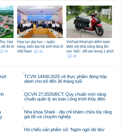
Thọ: Hạt
Hợp lực đại học – ngân
VinFast Kinet ghi điểm toàn
ô thị tri
hàng, kiến tạo hệ sinh thái AI
diện với khả năng tăng tốc
Việt Nam
cực ‘bốc’, đổi pin trong 1 phút
10
10
10
nứt
TCVN 14430:2025 về thực phẩm đóng hộp
dành cho trẻ đến 36 tháng tuổi
nh
QCVN 27:2025/BCT: Quy chuẩn mới nâng
chuẩn quản lý an toàn công trình thủy điện
à
Nha khoa Shark - địa chỉ khám chữa tủy răng
g
giá tốt và chuyên nghiệp
Hộ chiếu sản phẩm số: 'Ngôn ngữ dữ liệu'