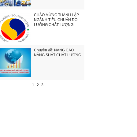
CHÀO MỪNG THÀNH LẬP
NGÀNH TIÊU CHUẨN ĐO
LƯỜNG CHẤT LƯỢNG
Chuyên đề: NÂNG CAO
NĂNG SUẤT CHẤT LƯỢNG
1
2
3