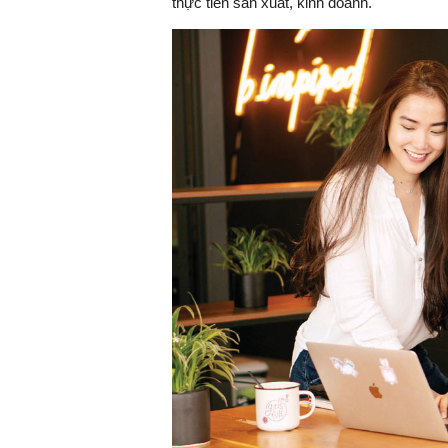
thực tiễn sản xuất, kinh doanh.
TS. Nguyễn Đức Độ - Ph
Viện Kinh tế Tài chính
"Có rất nhiều vi
ngay từ bây giờ 
đang được tiến
đầu tư cho kho
nghệ; ban hành
khuyến khích đổ
khởi nghiệp..."