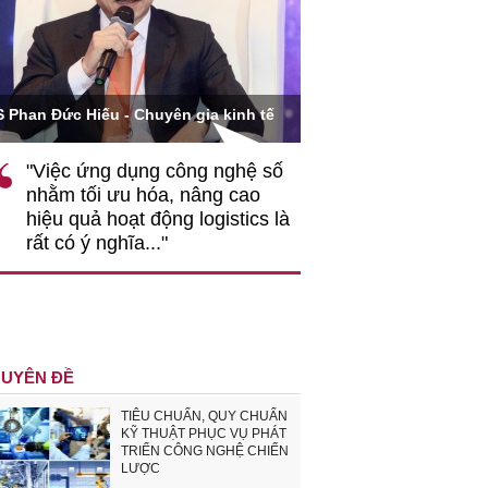
Ông Hoàng Quang Phòn
S Phan Đức Hiếu - Chuyên gia kinh tế
VCCI
"Việc ứng dụng công nghệ số
""Theo tôi, cần 
nhằm tối ưu hóa, nâng cao
gốc rễ về nhận
hiệu quả hoạt động logistics là
nghiệp cần coi
rất có ý nghĩa..."
động hài hoà là
triển..."
UYÊN ĐỀ
TIÊU CHUẨN, QUY CHUẨN
KỸ THUẬT PHỤC VỤ PHÁT
TRIỂN CÔNG NGHỆ CHIẾN
LƯỢC