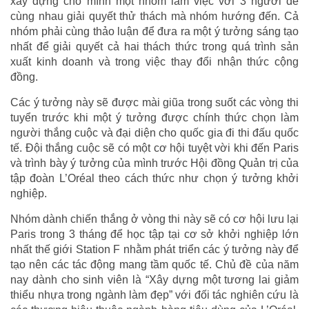
xây dựng cho mình một nhóm làm việc với 3 người để
cùng nhau giải quyết thử thách mà nhóm hướng đến. Cả
nhóm phải cùng thảo luận để đưa ra một ý tưởng sáng tạo
nhất để giải quyết cả hai thách thức trong quá trình sản
xuất kinh doanh và trong việc thay đổi nhận thức cộng
đồng.
Các ý tưởng này sẽ được mài giũa trong suốt các vòng thi
tuyển trước khi một ý tưởng được chính thức chọn làm
người thắng cuộc và đại diện cho quốc gia đi thi đấu quốc
tế. Đội thắng cuộc sẽ có một cơ hội tuyệt vời khi đến Paris
và trình bày ý tưởng của mình trước Hội đồng Quản trị của
tập đoàn L’Oréal theo cách thức như chọn ý tưởng khởi
nghiệp.
Nhóm dành chiến thắng ở vòng thi này sẽ có cơ hội lưu lại
Paris trong 3 tháng để học tập tại cơ sở khởi nghiệp lớn
nhất thế giới Station F nhằm phát triển các ý tưởng này để
tạo nên các tác động mang tầm quốc tế. Chủ đề của năm
nay dành cho sinh viên là “Xây dựng một tương lai giảm
thiểu nhựa trong ngành làm đẹp” với đối tác nghiên cứu là