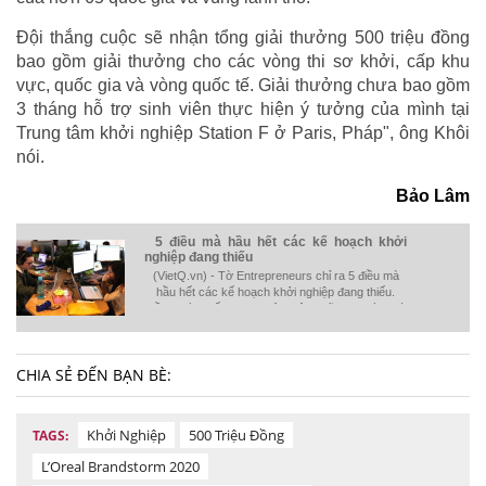
Đội thắng cuộc sẽ nhận tổng giải thưởng 500 triệu đồng
bao gồm giải thưởng cho các vòng thi sơ khởi, cấp khu
vực, quốc gia và vòng quốc tế. Giải thưởng chưa bao gồm
3 tháng hỗ trợ sinh viên thực hiện ý tưởng của mình tại
Trung tâm khởi nghiệp Station F ở Paris, Pháp", ông Khôi
nói.
Bảo Lâm
5 điều mà hầu hết các kế hoạch khởi
nghiệp đang thiếu
(VietQ.vn) - Tờ Entrepreneurs chỉ ra 5 điều mà
hầu hết các kế hoạch khởi nghiệp đang thiếu.
Đồng thời nhấn mạnh, bản thân những người quá
cứng nhắc với kế hoạch kinh doanh của mình sẽ
bị chính kế hoạch đó làm hại.
CHIA SẺ ĐẾN BẠN BÈ:
Khởi Nghiệp
500 Triệu Đồng
TAGS:
L’Oreal Brandstorm 2020