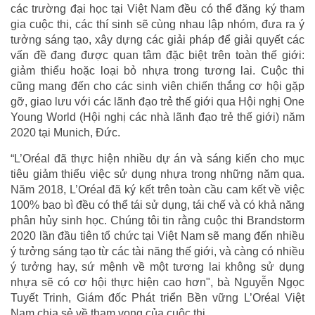
các trường đại học tại Việt Nam đều có thể đăng ký tham
gia cuộc thi, các thí sinh sẽ cùng nhau lập nhóm, đưa ra ý
tưởng sáng tạo, xây dựng các giải pháp để giải quyết các
vấn đề đang được quan tâm đặc biệt trên toàn thế giới:
giảm thiểu hoặc loại bỏ nhựa trong tương lai. Cuộc thi
cũng mang đến cho các sinh viên chiến thắng cơ hội gặp
gỡ, giao lưu với các lãnh đạo trẻ thế giới qua Hội nghị One
Young World (Hội nghị các nhà lãnh đạo trẻ thế giới) năm
2020 tại Munich, Đức.
“L’Oréal đã thực hiện nhiều dự án và sáng kiến cho mục
tiêu giảm thiểu việc sử dụng nhựa trong những năm qua.
Năm 2018, L’Oréal đã ký kết trên toàn cầu cam kết về việc
100% bao bì đều có thể tái sử dụng, tái chế và có khả năng
phân hủy sinh học. Chúng tôi tin rằng cuộc thi Brandstorm
2020 lần đầu tiên tổ chức tại Việt Nam sẽ mang đến nhiều
ý tưởng sáng tạo từ các tài năng thế giới, và càng có nhiều
ý tưởng hay, sứ mệnh về một tương lai không sử dụng
nhựa sẽ có cơ hội thực hiện cao hơn", bà Nguyễn Ngọc
Tuyết Trinh, Giám đốc Phát triển Bền vững L’Oréal Việt
Nam chia sẻ về tham vọng của cuộc thi.