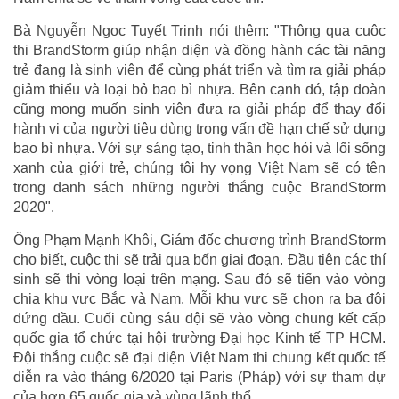
Bà Nguyễn Ngọc Tuyết Trinh nói thêm: "Thông qua cuộc
thi BrandStorm giúp nhận diện và đồng hành các tài năng
trẻ đang là sinh viên để cùng phát triển và tìm ra giải pháp
giảm thiểu và loại bỏ bao bì nhựa. Bên cạnh đó, tập đoàn
cũng mong muốn sinh viên đưa ra giải pháp để thay đổi
hành vi của người tiêu dùng trong vấn đề hạn chế sử dụng
bao bì nhựa. Với sự sáng tạo, tinh thần học hỏi và lối sống
xanh của giới trẻ, chúng tôi hy vọng Việt Nam sẽ có tên
trong danh sách những người thắng cuộc BrandStorm
2020".
Ông Phạm Mạnh Khôi, Giám đốc chương trình BrandStorm
cho biết, cuộc thi sẽ trải qua bốn giai đoạn. Đầu tiên các thí
sinh sẽ thi vòng loại trên mạng. Sau đó sẽ tiến vào vòng
chia khu vực Bắc và Nam. Mỗi khu vực sẽ chọn ra ba đội
đứng đầu. Cuối cùng sáu đội sẽ vào vòng chung kết cấp
quốc gia tổ chức tại hội trường Đại học Kinh tế TP HCM.
Đội thắng cuộc sẽ đại diện Việt Nam thi chung kết quốc tế
diễn ra vào tháng 6/2020 tại Paris (Pháp) với sự tham dự
của hơn 65 quốc gia và vùng lãnh thổ.