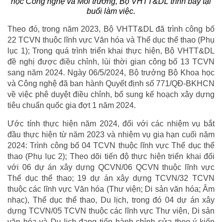
học Công nghệ và Môi trường, Bộ VHTT&DL trình bày tại
buổi làm việc.
Theo đó, trong năm 2023, Bộ VHTT&DL đã trình công bố
22 TCVN thuộc lĩnh vực Văn hóa và Thể dục thể thao (Phụ
lục 1); Trong quá trình triển khai thực hiện, Bộ VHTT&DL
đề nghị được điều chỉnh, lùi thời gian công bố 13 TCVN
sang năm 2024. Ngày 06/5/2024, Bộ trưởng Bộ Khoa học
và Công nghệ đã ban hành Quyết định số 771/QĐ-BKHCN
về việc phê duyệt điều chỉnh, bổ sung kế hoạch xây dựng
tiêu chuẩn quốc gia đợt 1 năm 2024.
Ước tính thực hiện năm 2024, đối với các nhiệm vụ bắt
đầu thực hiện từ năm 2023 và nhiệm vụ gia hạn cuối năm
2024: Trình công bố 04 TCVN thuộc lĩnh vực Thể dục thể
thao (Phụ lục 2); Theo dõi tiến độ thực hiện triển khai đối
với 06 dự án xây dựng QCVN/06 QCVN thuộc lĩnh vực
Thể dục thể thao; 19 dự án xây dựng TCVN/32 TCVN
thuộc các lĩnh vực Văn hóa (Thư viện; Di sản văn hóa; Âm
nhạc), Thể dục thể thao, Du lịch, trong đó 04 dự án xây
dựng TCVN/05 TCVN thuộc các lĩnh vực Thư viện, Di sản
văn hóa và Du lịch đang tiến hành chỉnh sửa theo ý kiến