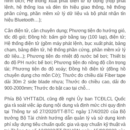
hình đích; Hệ thống xuất phát điện tử tự động (hộp phát
lệnh, hệ thống loa và đèn tín hiệu giao thông, hệ thống
phần cứng, phần mềm xử lý dữ liệu và bộ phát nhận tín
hiệu Bluetooth…);
Cân điện tử, cân chuyên dụng; Phương tiện đo hướng gió,
tốc độ gió; Đồng hồ: bấm giờ bằng tay (100 lap), điện tử;
Hệ thống điện tử (gồm máy phát lệnh, bục xuất phát, bảng
chạm, bảng điện tử, hệ thống phần cứng, phần mềm xử lý
dữ liệu...); Phương tiện đo nhiệt độ nước bể bơi; Thiết bị
đo độ PH nước bể bơi; Phương tiện đo nồng độ cồn trọng
tài; Phương tiện đo độ xoáy; Đồng hồ điện tử (đồng hồ
chuyên dụng cho môn Cờ); Thước đo chiều dài Fiber tape
dài 30m 2 side blade nhựa; Thước đo chiều cao, dải đo
900-2000mm; Thước đo bật cao tại chỗ…
Phía Bộ VHTT&DL cũng đề nghị Ủy ban TCĐLCL Quốc
gia rà soát việc áp dụng nội dung và định mức chi quy định
tại Thông tư số 27/2020/TT-BTC ngày 17/4/2020 của Bộ
trưởng Bộ Tài chính hướng dẫn quản lý và sử dụng kinh
phí xây dựng tiêu chuẩn quốc gia và quy chuẩn kỹ thuật và