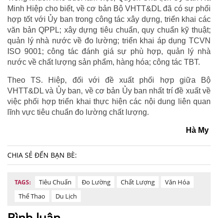
Minh Hiệp cho biết, về cơ bản Bộ VHTT&DL đã có sự phối
hợp tốt với Ủy ban trong công tác xây dựng, triển khai các
văn bản QPPL; xây dựng tiêu chuẩn, quy chuẩn kỹ thuật;
quản lý nhà nước về đo lường; triển khai áp dụng TCVN
ISO 9001; công tác đánh giá sự phù hợp, quản lý nhà
nước về chất lượng sản phẩm, hàng hóa; công tác TBT.
Theo TS. Hiệp, đối với đề xuất phối hợp giữa Bộ
VHTT&DL và Ủy ban, về cơ bản Ủy ban nhất trí đề xuất về
việc phối hợp triển khai thực hiện các nội dung liên quan
lĩnh vực tiêu chuẩn đo lường chất lượng.
Hà My
CHIA SẺ ĐẾN BẠN BÈ:
Tiêu Chuẩn
Đo Lường
Chất Lượng
Văn Hóa
TAGS:
Thể Thao
Du Lịch
Bình luận