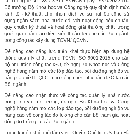
tại Thông tư số 13/2022/TT-BKHCN ngày 15/09/2022 của
Bộ trưởng Bộ Khoa học và Công nghệ quy định định mức
kinh tế - kỹ thuật cho nhóm dịch vụ sự nghiệp công sử
dụng ngân sách nhà nước đối với hoạt động tiêu chuẩn,
quy chuẩn kỹ thuật và hoạt động giải thưởng chất lượng
quốc gia nhằm tạo điều kiện thuận lợi cho các Bộ, ngành
trong công tác xây dựng TCVN/ QCVN.
Để nâng cao năng lực triển khai thực hiện áp dụng hệ
thống quản lý chất lượng TCVN ISO 9001:2015 cho cán
bộ phụ trách công tác ISO, đề nghị Bộ Khoa học và Công
nghệ hàng năm mở các lớp đào tạo, bồi dưỡng nghiệp vụ
nâng cao về HTQLCL cho công chức phụ trách ISO tại các
Bộ, ngành.
Để nâng cao nhận thức về công tác quản lý nhà nước
trong lĩnh vực đo lường, đề nghị Bộ Khoa học và Công
nghệ hàng năm mở các lớp đào tạo, bồi dưỡng nghiệp vụ
nâng cao về công tác đo lường cho cán bộ tham gia hoạt
động đo lường tại các Bộ, ngành.
Trong khuôn khổ buổi làm việc, Quyền Chủ tịch Ủy ban Hà