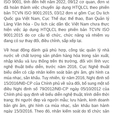
ISO 9001, tính đến hết năm 2022, 09/12 cơ quan, đơn vị
đã hoàn thành việc chuyển áp dụng HTQLCL theo phiên
bản TCVN ISO 9001:2015, 03/12 đơn vị gồm Cục Du lịch
Quốc gia Việt Nam, Cục Thể dục thể thao, Ban Quản lý
Làng Văn hóa - Du lịch các dân tộc Việt Nam chưa thực
hiện việc áp dụng HTQLCL theo phiên bản TCVN ISO
9001:2015 do cơ cấu tổ chức, chức năng và nhiệm vụ
đang có sự thay đổi, điều chỉnh, sắp xếp lại.
Về hoạt động đánh giá phù hợp, công tác quản lý nhà
nước về chất lượng sản phẩm hàng hóa trong sản xuất,
nhập khẩu và lưu thông trên thị trường, đối với lĩnh vực
nghệ thuật biểu diễn, trước năm 2016, Cục Nghệ thuật
biểu diễn có cấp nhãn kiểm soát bản ghi âm, ghi hình ca
múa nhạc, sân khấu. Tuy nhiên, từ năm 2016, Nghị định số
15/2016/NĐ-CP của Chính phủ về sửa đổi, bổ sung một số
điều Nghị định số 79/2012/NĐ-CP ngày 05/10/2012 của
Chính phủ quy định về biểu diễn nghệ thuật, trình diễn thời
trang; thi người đẹp và người mẫu; lưu hành, kinh doanh
bản ghi âm, ghi hình ca múa nhạc, sân khấu ban hành
ngày 15/3/2016. Theo đó, nhãn kiểm soát do tổ chức sản