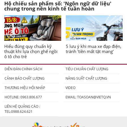
Hộ chiếu sản phẩm số: 'Ngôn ngữ dữ liệu'
chung trong nền kinh tế tuần hoàn
Hiểu đúng quy chuẩn kỹ
5 lưu ý khi mua xe đạp điện,
thuật khi lựa chọn ghế ngồi
tránh 'tiền mất tật mang'
ô tô cho trẻ
DIỄN ĐÀN CHÍNH SÁCH
TIÊU CHUẨN CHẤT LƯỢNG
CẢNH BÁO CHẤT LƯỢNG
NĂNG SUẤT CHẤT LƯỢNG
THƯƠNG HIỆU HỘI NHẬP
VIDEO
HOTLINE: 0963.806.677
EMAIL:
TOASOAN@VIETQ.VN
LIÊN HỆ QUẢNG CÁO :
TEL:0988.624.621