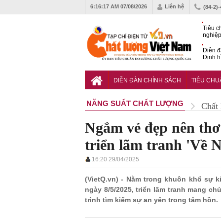
6:16:19 AM
07/08/2026
Liên hệ
(84-2)
Tiêu c
nghiệp
Diễn đ
Định h
phát tr
Sắp di
Chất l
DIỄN ĐÀN CHÍNH SÁCH
TIÊU CH
NĂNG SUẤT CHẤT LƯỢNG
Chất
Ngắm vẻ đẹp nên thơ 
triển lãm tranh 'Về N
16:20 29/04/2025
(VietQ.vn) - Nằm trong khuôn khổ sự k
ngày 8/5/2025, triển lãm tranh mang c
trình tìm kiếm sự an yên trong tâm hồn.