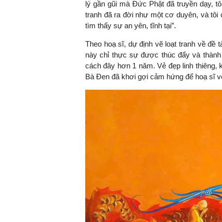
lý gần gũi mà Đức Phật đã truyền dạy, tôi
tranh đã ra đời như một cơ duyên, và tô
tìm thấy sự an yên, tĩnh tại”.
Theo hoạ sĩ, dự định vẽ loạt tranh về đề
này chỉ thực sự được thúc đẩy và thành
cách đây hơn 1 năm. Vẻ đẹp linh thiêng, k
Bà Đen đã khơi gợi cảm hứng để hoạ sĩ vẽ