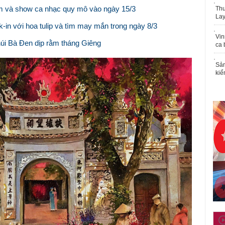
m và show ca nhạc quy mô vào ngày 15/3
Thu
Lay
-in với hoa tulip và tìm may mắn trong ngày 8/3
Vin
úi Bà Đen dịp rằm tháng Giêng
ca 
Sản
kiể