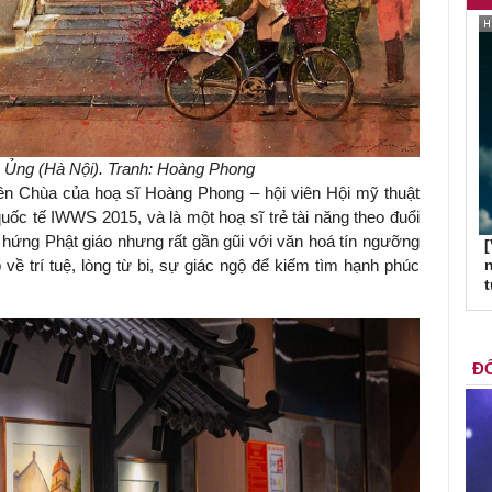
 Ủng (Hà Nội). Tranh: Hoàng Phong
n Chùa của hoạ sĩ Hoàng Phong – hội viên Hội mỹ thuật
ốc tế IWWS 2015, và là một hoạ sĩ trẻ tài năng theo đuổi
 hứng Phật giáo nhưng rất gần gũi với văn hoá tín ngưỡng
[
p về trí tuệ, lòng từ bi, sự giác ngộ để kiếm tìm hạnh phúc
n
ĐỐ