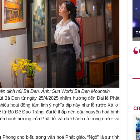
ó Viện trưởng
T
ệc phải làm
Việc sử dụng hiệu quả chính
và trên thực tế
sách tài khóa không chỉ mang ý
 hành như tăng
nghĩa hỗ trợ ngắn hạn mà còn
a học công
đóng vai trò tạo nền tảng cho
 các cơ chế
tăng trưởng bền vững dài hạn.
i mới sáng tạo,
trên đỉnh núi Bà Đen. Ảnh: Sun World Ba Den Mountain
 núi Bà Đen từ ngày 25/4/2025 nhằm hướng đến Đại lễ Phật
iều hoạt động tâm linh ý nghĩa dịp này như lễ rước Xá lợi
CH
ề từ Bồ Đề Đạo Tràng, đại lễ thắp nến cầu nguyện hoà bình
 đến hành hương của Phật tử và du khách cả trong nước và
g Phong cho biết, trong văn hoá Phật giáo, “Ngộ” là sự tỉnh