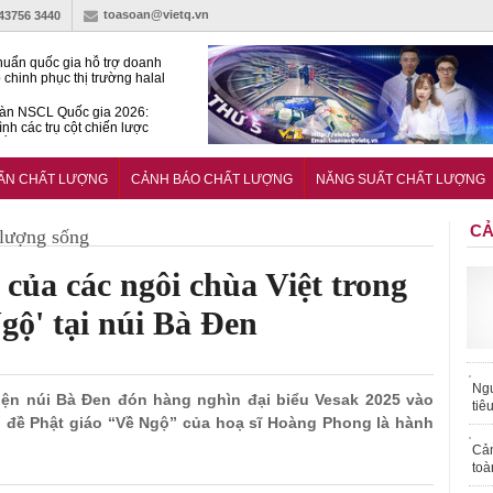
toasoan@vietq.vn
-43756 3440
huẩn quốc gia hỗ trợ doanh
 chinh phục thị trường halal
àn NSCL Quốc gia 2026:
ình các trụ cột chiến lược
iển trong thời đại mới
ễn ra Diễn đàn Năng suất
ượng Quốc gia năm 2026
UẨN CHẤT LƯỢNG
CẢNH BÁO CHẤT LƯỢNG
NĂNG SUẤT CHẤT LƯỢNG
CẢ
 lượng sống
của các ngôi chùa Việt trong
gộ' tại núi Bà Đen
Ngư
iện núi Bà Đen đón hàng nghìn đại biểu Vesak 2025 vào
tiê
hủ đề Phật giáo “Về Ngộ” của hoạ sĩ Hoàng Phong là hành
Cả
toà