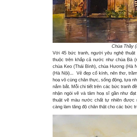
Chùa Thầy (
Với 45 bức tranh, người yêu nghệ thuật 
thuộc trên khắp cả nước như chùa Bà (
chùa Keo (Thái Bình), chùa Hương (Hà N
(Hà Nội)... Vẻ đẹp cổ kính, nên thơ, t
hoạ vô cùng chân thực, sống động, tựa nh
nắm bắt. Mỗi chi tiết trên các bức tranh 
nhận ngòi vẽ và tâm hoạ sĩ gần như đạt 
thuật vẽ màu nước chất tự nhiên được n
càng làm tăng độ chân thật cho các bức t