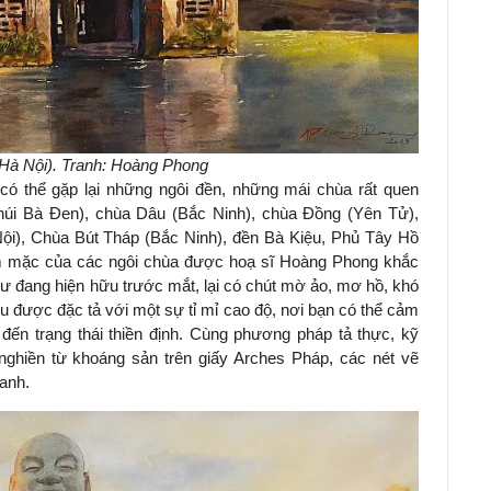
Hà Nội). Tranh: Hoàng Phong
có thể gặp lại những ngôi đền, những mái chùa rất quen
núi Bà Đen), chùa Dâu (Bắc Ninh), chùa Đồng (Yên Tử),
ội), Chùa Bút Tháp (Bắc Ninh), đền Bà Kiệu, Phủ Tây Hồ
rầm mặc của các ngôi chùa được hoạ sĩ Hoàng Phong khắc
ư đang hiện hữu trước mắt, lại có chút mờ ảo, mơ hồ, khó
đều được đặc tả với một sự tỉ mỉ cao độ, nơi bạn có thể cảm
đến trạng thái thiền định. Cùng phương pháp tả thực, kỹ
ghiền từ khoáng sản trên giấy Arches Pháp, các nét vẽ
ranh.