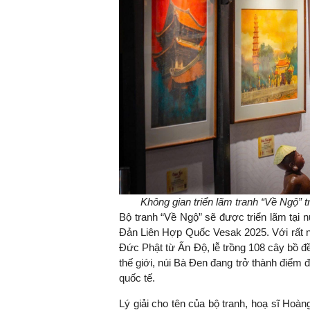
TS. Nguyễn Đức Độ - Ph
Viện Kinh tế Tài chính
"Có rất nhiều vi
ngay từ bây giờ 
đang được tiến
đầu tư cho kho
nghệ; ban hành
khuyến khích đổ
khởi nghiệp..."
Không gian triển lãm tranh “Về Ngộ” 
Bộ tranh “Về Ngộ” sẽ được triển lãm tại
Đản Liên Hợp Quốc Vesak 2025. Với rất nh
Đức Phật từ Ấn Độ, lễ trồng 108 cây bồ đ
thế giới, núi Bà Đen đang trở thành điểm
quốc tế.
Lý giải cho tên của bộ tranh, hoạ sĩ Hoàn