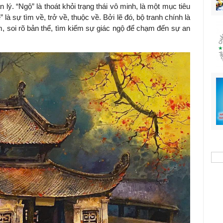
n lý. “Ngộ” là thoát khỏi trạng thái vô minh, là một mục tiêu
là sự tìm về, trở về, thuộc về. Bởi lẽ đó, bộ tranh chính là
âm, soi rõ bản thể, tìm kiếm sự giác ngộ để chạm đến sự an