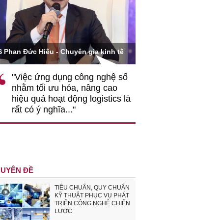
Ông Hoàng Quang Phòn
S Phan Đức Hiếu - Chuyên gia kinh tế
VCCI
"Việc ứng dụng công nghệ số
""Theo tôi, cần 
nhằm tối ưu hóa, nâng cao
gốc rễ về nhận
hiệu quả hoạt động logistics là
nghiệp cần coi
rất có ý nghĩa..."
động hài hoà là
triển..."
UYÊN ĐỀ
TIÊU CHUẨN, QUY CHUẨN
KỸ THUẬT PHỤC VỤ PHÁT
TRIỂN CÔNG NGHỆ CHIẾN
LƯỢC