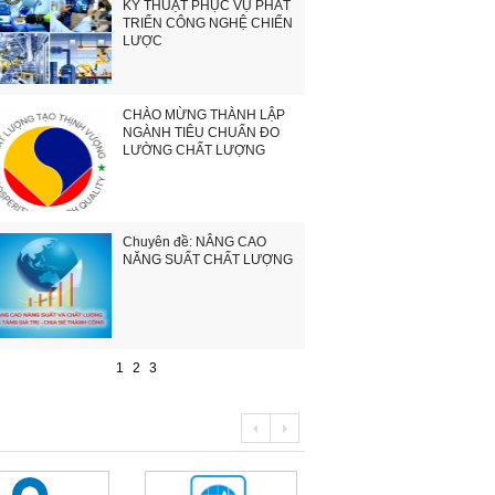
KỸ THUẬT PHỤC VỤ PHÁT
TRIỂN CÔNG NGHỆ CHIẾN
LƯỢC
CHÀO MỪNG THÀNH LẬP
NGÀNH TIÊU CHUẨN ĐO
LƯỜNG CHẤT LƯỢNG
Chuyên đề: NÂNG CAO
NĂNG SUẤT CHẤT LƯỢNG
1
2
3