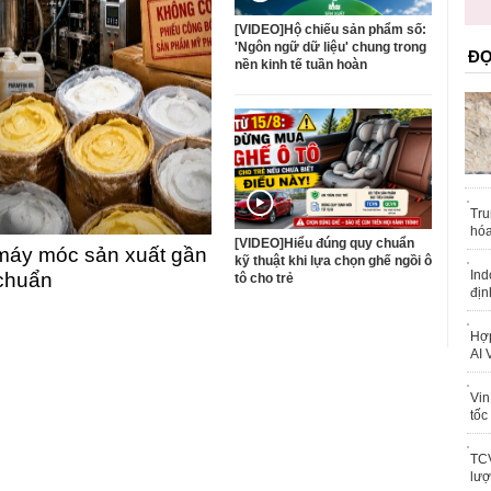
trái phép
khỏe
[VIDEO]Hộ chiếu sản phẩm số:
'Ngôn ngữ dữ liệu' chung trong
ĐỌ
nền kinh tế tuần hoàn
Tru
hóa
[VIDEO]Hiểu đúng quy chuẩn
máy móc sản xuất gần
kỹ thuật khi lựa chọn ghế ngồi ô
Ind
 chuẩn
tô cho trẻ
địn
Hợp
AI 
Vin
tốc
TCV
lượ