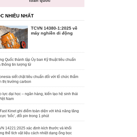
toàn quốc
C NHIỀU NHẤT
TCVN 14380-1:2025 về
máy nghiền di động
ng Quốc thành lập Ủy ban Kỹ thuật tiêu chuẩn
 thông tin lượng tử
onesia siết chặt tiêu chuẩn đối với tổ chức thẩm
h thị trường carbon
 lực đại học – ngân hàng, kiến tạo hệ sinh thái
Việt Nam
Fast Kinet ghi điểm toàn diện với khả năng tăng
 cực ‘bốc’, đổi pin trong 1 phút
N 14221:2025 xác định kích thước và khối
ng thể tích vật liệu cách nhiệt dạng ống bọc