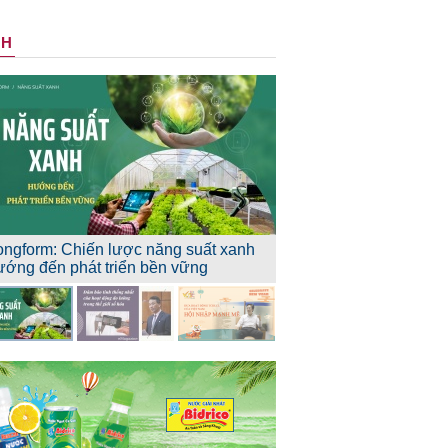
NH
ongform: Chiến lược năng suất xanh
ướng đến phát triển bền vững