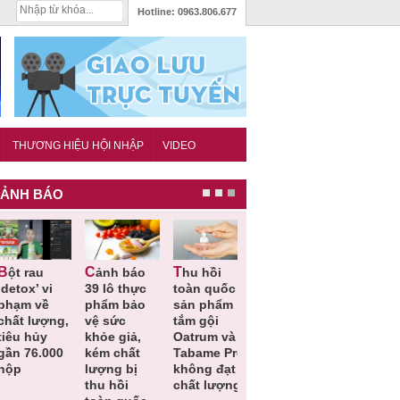
Hotline:
0963.806.677
THƯƠNG HIỆU HỘI NHẬP
VIDEO
ẢNH BÁO
Cảnh báo
Thu hồi
Thu hồi
Người tiêu
etox’ vi
39 lô thực
toàn quốc
Cao lỏng
dùng cần
hạm về
phẩm bảo
sản phẩm
Cảm cúm
cảnh giác
hất lượng,
vệ sức
tắm gội
Bảo
lựa chọn
êu hủy
khỏe giả,
Oatrum và
Phương
thịt lợn đ
ần 76.000
kém chất
Tabame Pro
không đạt
tiêu chuẩ
ộp
lượng bị
không đạt
chất lượng
và an toà
thu hồi
chất lượng