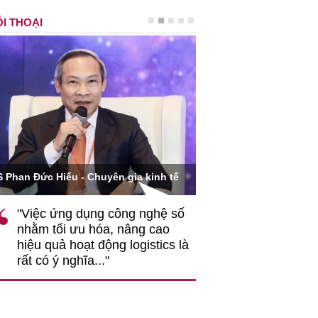
I THOẠI
Ông Hoàng Quang Phòn
S Phan Đức Hiếu - Chuyên gia kinh tế
VCCI
"Việc ứng dụng công nghệ số
""Theo tôi, cần 
nhằm tối ưu hóa, nâng cao
gốc rễ về nhận
hiệu quả hoạt động logistics là
nghiệp cần coi
rất có ý nghĩa..."
động hài hoà là
triển..."