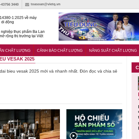
toasoan@vietq.vn
)-43756 3440
14380-1:2025 về máy
 di động
 nghiệp thực phẩm Ba Lan
ở rộng thị trường tại Việt
huẩn quốc gia hỗ trợ doanh
 chinh phục thị trường halal
UẨN CHẤT LƯỢNG
CẢNH BÁO CHẤT LƯỢNG
NĂNG SUẤT CHẤT LƯỢNG
IEU VESAK 2025
C
ề dai bieu vesak 2025 mới và nhanh nhất. Đón đọc và chia sẻ
Cảnh báo
Thu hồi
Sản phẩm
Lạm dụng
Bột rau
n
sản phẩm
toàn quốc
kém chất
sữa tươi
‘d
ác
nhập ngoại
và tiêu hủy
lượng đã
cho trẻ
p
n
bị thu hồi
nước rửa
bỏ qua
nhỏ: Cảnh
c
 đạt
do mất an
tay dạng
những
báo sai lầm
ti
uẩn
toàn có thể
bọt Layer
bước kiểm
dẫn tới
g
àn
xuất hiện
Clean do
soát nào?
nhiều hệ
h
tại Việt Nam
sản xuất
lụy sức