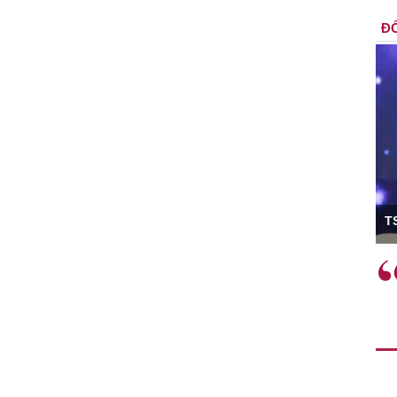
ĐỐ
ó Viện trưởng
T
ệc phải làm
Việc sử dụng hiệu quả chính
và trên thực tế
sách tài khóa không chỉ mang ý
 hành như tăng
nghĩa hỗ trợ ngắn hạn mà còn
a học công
đóng vai trò tạo nền tảng cho
 các cơ chế
tăng trưởng bền vững dài hạn.
i mới sáng tạo,