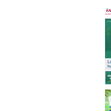
Ả
L
h