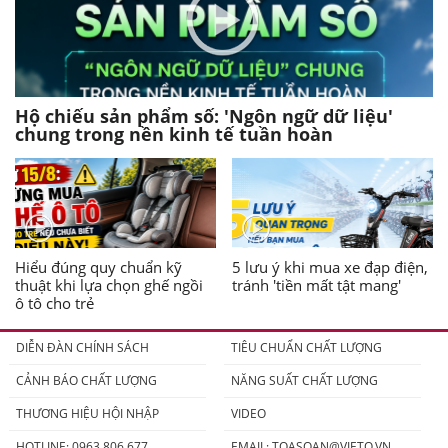
Hộ chiếu sản phẩm số: 'Ngôn ngữ dữ liệu'
chung trong nền kinh tế tuần hoàn
Hiểu đúng quy chuẩn kỹ
5 lưu ý khi mua xe đạp điện,
thuật khi lựa chọn ghế ngồi
tránh 'tiền mất tật mang'
ô tô cho trẻ
DIỄN ĐÀN CHÍNH SÁCH
TIÊU CHUẨN CHẤT LƯỢNG
CẢNH BÁO CHẤT LƯỢNG
NĂNG SUẤT CHẤT LƯỢNG
THƯƠNG HIỆU HỘI NHẬP
VIDEO
HOTLINE: 0963.806.677
EMAIL:
TOASOAN@VIETQ.VN