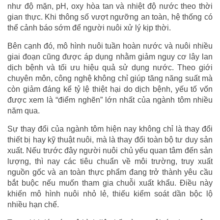
như độ mặn, pH, oxy hòa tan và nhiệt độ nước theo thời
gian thực. Khi thông số vượt ngưỡng an toàn, hệ thống có
thể cảnh báo sớm để người nuôi xử lý kịp thời.
Bên cạnh đó, mô hình nuôi tuần hoàn nước và nuôi nhiều
giai đoạn cũng được áp dụng nhằm giảm nguy cơ lây lan
dịch bệnh và tối ưu hiệu quả sử dụng nước. Theo giới
chuyên môn, công nghệ không chỉ giúp tăng năng suất mà
còn giảm đáng kể tỷ lệ thiệt hại do dịch bệnh, yếu tố vốn
được xem là “điểm nghẽn” lớn nhất của ngành tôm nhiều
năm qua.
Sự thay đổi của ngành tôm hiện nay không chỉ là thay đổi
thiết bị hay kỹ thuật nuôi, mà là thay đổi toàn bộ tư duy sản
xuất. Nếu trước đây người nuôi chủ yếu quan tâm đến sản
lượng, thì nay các tiêu chuẩn về môi trường, truy xuất
nguồn gốc và an toàn thực phẩm đang trở thành yêu cầu
bắt buộc nếu muốn tham gia chuỗi xuất khẩu. Điều này
khiến mô hình nuôi nhỏ lẻ, thiếu kiểm soát dần bộc lộ
nhiều hạn chế.