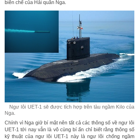
biên chế của Hải quân Nga.
Ngư lôi UET-1 sẽ được tích hợp trên tàu ngầm Kilo của
Nga.
Chính vì Nga giữ bí mật nên tất cả các thông số về ngư lôi
UET-1 tới nay vẫn là vô cùng bí ẩn chỉ biết rằng thông số
kỹ thuật của ngư lôi UET-1 này là ngư lôi chống ngầm