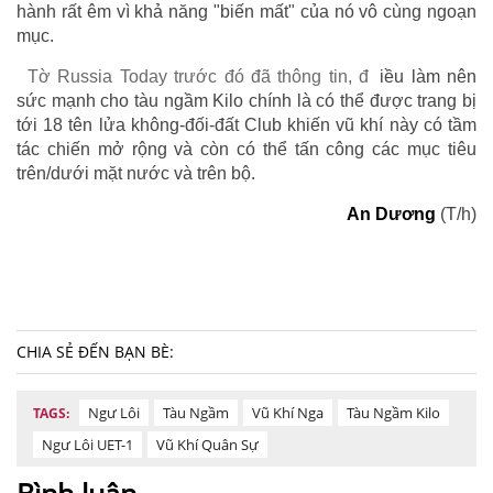
hành rất êm vì khả năng "biến mất" của nó vô cùng ngoạn
mục.
Tờ Russia Today trước đó đã thông tin, đ
iều làm nên
sức mạnh cho tàu ngầm Kilo chính là có thể được trang bị
tới 18 tên lửa không-đối-đất Club khiến vũ khí này có tầm
tác chiến mở rộng và còn có thể tấn công các mục tiêu
trên/dưới mặt nước và trên bộ.
An Dương
(T/h)
CHIA SẺ ĐẾN BẠN BÈ:
Ngư Lôi
Tàu Ngầm
Vũ Khí Nga
Tàu Ngầm Kilo
TAGS:
Ngư Lôi UET-1
Vũ Khí Quân Sự