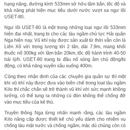
hạng nặng, đường kính 533mm sở hữu tầm bắn, tốc độ và
khả năng phát hiện mục tiêu dưới nước vượt xa ngư lôi
USET-80.
Ngư lôi USET-80 là một trong những loại ngư lôi 533mm
hiện đại nhất, trang bị cho các tàu ngầm chủ lực Hải quân
Nga hiện nay. Vũ khí này được sản xuất từ thời vẫn còn là
Liên Xô với trọng lượng tới 2 tấn, dài 7,9m, mang khối
thuốc nổ 300kg với tầm bắn 20km, tốc độ hành trình 40-50
hải lý/h. USET-80 trang bị đầu nổ sóng âm chủ động/bị
động, có khả năng xuyên sâu xuống 400m.
Cũng theo nhận định của các chuyên gia quân sự thì một
khi vũ khí này được đưa vào biên chế trong loạt tàu ngầm
Kilo thì chắc chắn sẽ trở thành vũ khí với sức mạnh không
tưởng, có thể tung ra những cú đòn không thể chống đỡ
vào mục tiêu của kẻ thù.
Truyền thông Nga từng nhấn mạnh rằng, các tàu ngầm
Kilo nâng cấp được thiết kế chủ yếu dành cho nhiệm vụ
chống tàu mặt nước và chống ngầm, mặc dù chúng còn có