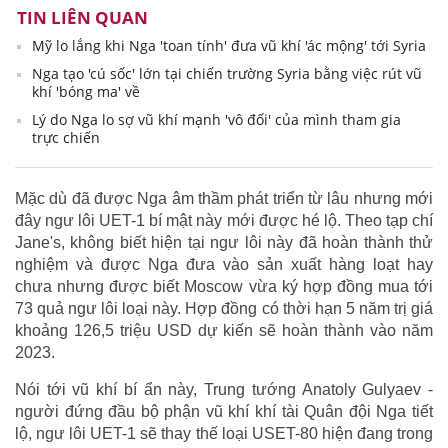
TIN LIÊN QUAN
Mỹ lo lắng khi Nga 'toan tính' đưa vũ khí 'ác mộng' tới Syria
Nga tạo 'cú sốc' lớn tại chiến trường Syria bằng việc rút vũ
khí 'bóng ma' về
Lý do Nga lo sợ vũ khí mạnh 'vô đối' của mình tham gia
trực chiến
Mặc dù đã được Nga âm thầm phát triển từ lâu nhưng mới
đây ngư lôi UET-1 bí mật này mới được hé lộ. Theo tạp chí
Jane's, không biết hiện tại ngư lôi này đã hoàn thành thử
nghiệm và được Nga đưa vào sản xuất hàng loạt hay
chưa nhưng được biết Moscow vừa ký hợp đồng mua tới
73 quả ngư lôi loại này. Hợp đồng có thời hạn 5 năm trị giá
khoảng 126,5 triệu USD dự kiến sẽ hoàn thành vào năm
2023.
Nói tới vũ khí bí ẩn này, Trung tướng Anatoly Gulyaev -
người đứng đầu bộ phận vũ khí khí tài Quân đội Nga tiết
lộ, ngư lôi UET-1 sẽ thay thế loại USET-80 hiện đang trong