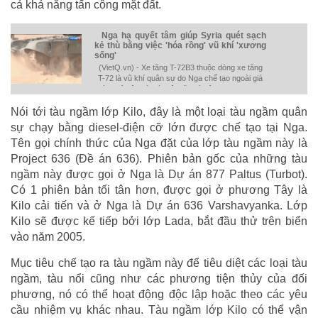
cả khả năng tấn công mặt đất.
Nga hạ quyết tâm giúp Syria quét sạch
kẻ thù bằng việc 'hóa rồng' vũ khí 'xương
sống'
(VietQ.vn) - Xe tăng T-72B3 thuộc dòng xe tăng
T-72 là vũ khí quân sự do Nga chế tạo ngoài giá
thành rẻ đây còn là một vũ khí siêu mạnh sau khi
được nâng cấp.
Nói tới tàu ngầm lớp Kilo, đây là một loại tàu ngầm quân
sự chạy bằng diesel-điện cỡ lớn được chế tạo tại Nga.
Tên gọi chính thức của Nga đặt của lớp tàu ngầm này là
Project 636 (Đề án 636). Phiên bản gốc của những tàu
ngầm này được gọi ở Nga là Dự án 877 Paltus (Turbot).
Có 1 phiên bản tối tân hơn, được gọi ở phương Tây là
Kilo cải tiến và ở Nga là Dự án 636 Varshavyanka. Lớp
Kilo sẽ được kế tiếp bởi lớp Lada, bắt đầu thử trên biển
vào năm 2005.
Mục tiêu chế tạo ra tàu ngầm này để tiêu diệt các loại tàu
ngầm, tàu nổi cũng như các phương tiện thủy của đối
phương, nó có thể hoạt động độc lập hoặc theo các yêu
cầu nhiệm vụ khác nhau. Tàu ngầm lớp Kilo có thể vận