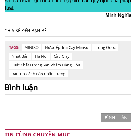
sinh an toàn, ghi nhãn phù hợp với các quy định của pháp
luật.
Minh Nghĩa
CHIA SẺ ĐẾN BẠN BÈ:
MINISO
Nước Ép Trái Cây Miniso
Trung Quốc
TAGS:
Nhật Bản
Hà Nội
Cầu Giấy
Luật Chất Lượng Sản Phẩm Hàng Hóa
Bản Tin Cảnh Báo Chất Lượng
Bình luận
BÌNH LUẬN
TIN CÙNG CHUYÊN MỤC