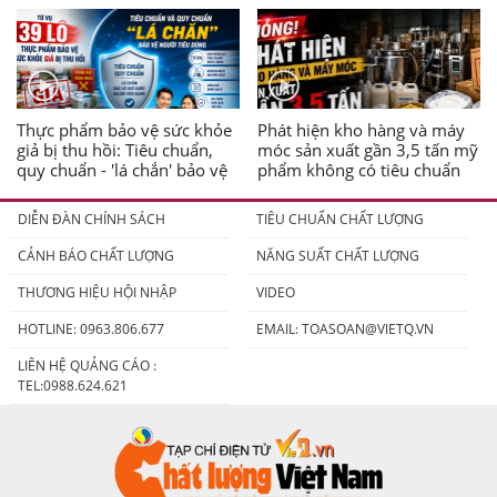
Thực phẩm bảo vệ sức khỏe
Phát hiện kho hàng và máy
giả bị thu hồi: Tiêu chuẩn,
móc sản xuất gần 3,5 tấn mỹ
quy chuẩn - 'lá chắn' bảo vệ
phẩm không có tiêu chuẩn
người tiêu dùng
DIỄN ĐÀN CHÍNH SÁCH
TIÊU CHUẨN CHẤT LƯỢNG
CẢNH BÁO CHẤT LƯỢNG
NĂNG SUẤT CHẤT LƯỢNG
THƯƠNG HIỆU HỘI NHẬP
VIDEO
HOTLINE: 0963.806.677
EMAIL:
TOASOAN@VIETQ.VN
LIÊN HỆ QUẢNG CÁO :
TEL:0988.624.621