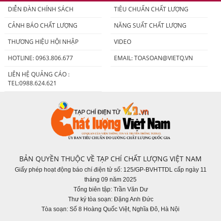
DIỄN ĐÀN CHÍNH SÁCH
TIÊU CHUẨN CHẤT LƯỢNG
CẢNH BÁO CHẤT LƯỢNG
NĂNG SUẤT CHẤT LƯỢNG
THƯƠNG HIỆU HỘI NHẬP
VIDEO
HOTLINE: 0963.806.677
EMAIL:
TOASOAN@VIETQ.VN
LIÊN HỆ QUẢNG CÁO :
TEL:0988.624.621
BẢN QUYỀN THUỘC VỀ TẠP CHÍ CHẤT LƯỢNG VIỆT NAM
Giấy phép hoạt động báo chí điện tử số: 125/GP-BVHTTDL cấp ngày 11
tháng 09 năm 2025
Tổng biên tập: Trần Văn Dư
Thư ký tòa soạn: Đặng Anh Đức
Tòa soạn: Số 8 Hoàng Quốc Việt, Nghĩa Đô, Hà Nội