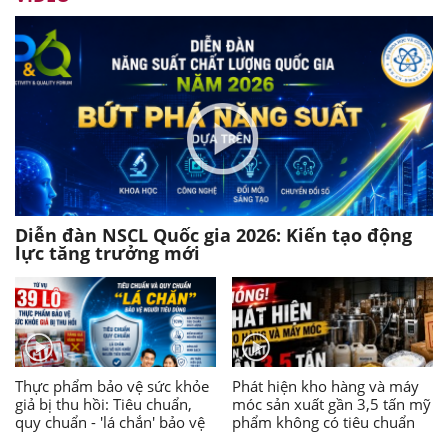
Diễn đàn NSCL Quốc gia 2026: Kiến tạo động
lực tăng trưởng mới
Thực phẩm bảo vệ sức khỏe
Phát hiện kho hàng và máy
giả bị thu hồi: Tiêu chuẩn,
móc sản xuất gần 3,5 tấn mỹ
quy chuẩn - 'lá chắn' bảo vệ
phẩm không có tiêu chuẩn
người tiêu dùng