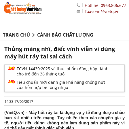
Hotline: 0963.806.677
Toasoan@vietq.vn
TRANG CHỦ
CẢNH BÁO CHẤT LƯỢNG
Thủng màng nhĩ, điếc vĩnh viễn vì dùng
máy hút ráy tai sai cách
TCVN 14430:2025 về thực phẩm đóng hộp dành
cho trẻ đến 36 tháng tuổi
Tiêu chuẩn mới đánh giá khả năng chống nứt
của hỗn hợp bê tông nhựa
14:38 17/05/2017
(VietQ.vn) - Máy hút ráy tai là dụng vụ y tế đang được chào
bán rất nhiều trên mạng. Tuy nhiên theo các chuyên gia y
tế, người tiêu dùng không nên lạm dụng sản phẩm này vì
có thể gây mất thính giác vĩnh viễn.