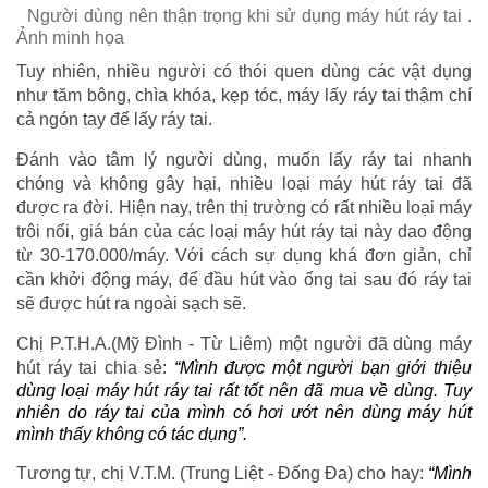
Người dùng nên thận trọng khi sử dụng máy hút ráy tai .
Ảnh minh họa
Tuy nhiên, nhiều người có thói quen dùng các vật dụng
như tăm bông, chìa khóa, kẹp tóc, máy lấy ráy tai thậm chí
cả ngón tay để lấy ráy tai.
Đánh vào tâm lý người dùng, muốn lấy ráy tai nhanh
chóng và không gây hại, nhiều loại máy hút ráy tai đã
được ra đời. Hiện nay, trên thị trường có rất nhiều loại máy
trôi nổi, giá bán của các loại máy hút ráy tai này dao động
từ 30-170.000/máy. Với cách sự dụng khá đơn giản, chỉ
cần khởi động máy, để đầu hút vào ống tai sau đó ráy tai
sẽ được hút ra ngoài sạch sẽ.
Chị P.T.H.A.(Mỹ Đình - Từ Liêm) một người đã dùng máy
hút ráy tai chia sẻ:
“Mình được một người bạn giới thiệu
dùng loại máy hút ráy tai rất tốt nên đã mua về dùng. Tuy
nhiên do ráy tai của mình có hơi ướt nên dùng máy hút
mình thấy không có tác dụng”.
Tương tự, chị V.T.M. (Trung Liệt - Đống Đa) cho hay:
“Mình