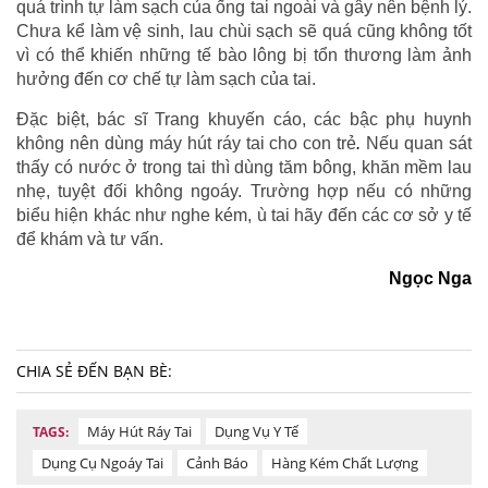
quá trình tự làm sạch của ống tai ngoài và gây nên bệnh lý.
Chưa kể làm vệ sinh, lau chùi sạch sẽ quá cũng không tốt
vì có thể khiến những tế bào lông bị tổn thương làm ảnh
hưởng đến cơ chế tự làm sạch của tai.
Đặc biệt, bác sĩ Trang khuyến cáo, các bậc phụ huynh
không nên dùng máy hút ráy tai cho con trẻ
.
Nếu quan sát
thấy có nước ở trong tai thì dùng tăm bông, khăn mềm lau
nhẹ, tuyệt đối không ngoáy. Trường hợp nếu có những
biểu hiện khác như nghe kém, ù tai hãy đến các cơ sở y tế
để khám và tư vấn.
Ngọc Nga
CHIA SẺ ĐẾN BẠN BÈ:
Máy Hút Ráy Tai
Dụng Vụ Y Tế
TAGS:
Dụng Cụ Ngoáy Tai
Cảnh Báo
Hàng Kém Chất Lượng