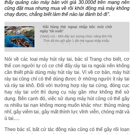
thấy quảng cáo máy bán với giá 30.000đ trên mạng nên
cũng đặt mua nhưng mua về rồi khởi động mà máy không
chạy được, chẳng biết làm thế nào lại đành bỏ đi”.
Hãi hùng thịt ngoại nhập bốc mùi chờ
ngày ‘tái xuất’
(VietQ.vn) - Mới đây lực lượng chức năng tỉnh Hà
Tĩnh đã thu giữ gần 1 tấn thịt ngoại nhập khẩu
không rõ nguồn gốc đã bốc mùi tại một cơ sở
chuyên kinh doanh hàng nhập khẩu từ nước
ngoài.
Nói về các loại máy hút ráy tai, bác sĩ Trang cho biết, cơ
thể con người tự có cơ chế đẩy ráy tai ra ngoài nên không
cần thiết phải dùng máy hút ráy tai. Vì về cơ bản, máy hút
ráy tai cũng chỉ có thể dùng được ở những người ít ráy tai
và ráy tai khô. Đối với trường hợp ráy tai cứng, đóng cục
hay ráy tai ướt thì dụng cụ này gần như không thể sử
dụng. Bên cạnh đó, việc sử dụng máy hút cũng có thể gây
ra nhiều tai nạn không mong muốn khác như: thủng màng
nhĩ, gây viêm tai, gây mất thính lực vĩnh viễn, chóng mặt và
ù tai….
Theo bác sĩ, bất cứ tác động nào cũng có thể gây rối loạn