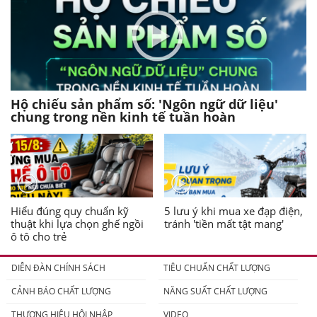
Hộ chiếu sản phẩm số: 'Ngôn ngữ dữ liệu'
chung trong nền kinh tế tuần hoàn
Hiểu đúng quy chuẩn kỹ
5 lưu ý khi mua xe đạp điện,
thuật khi lựa chọn ghế ngồi
tránh 'tiền mất tật mang'
ô tô cho trẻ
DIỄN ĐÀN CHÍNH SÁCH
TIÊU CHUẨN CHẤT LƯỢNG
CẢNH BÁO CHẤT LƯỢNG
NĂNG SUẤT CHẤT LƯỢNG
THƯƠNG HIỆU HỘI NHẬP
VIDEO