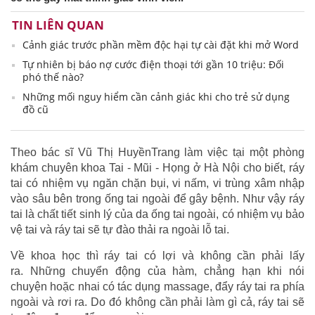
TIN LIÊN QUAN
Cảnh giác trước phần mềm độc hại tự cài đặt khi mở Word
Tự nhiên bị báo nợ cước điện thoại tới gần 10 triệu: Đối
phó thế nào?
Những mối nguy hiểm cần cảnh giác khi cho trẻ sử dụng
đồ cũ
Theo bác sĩ Vũ Thị HuyềnTrang làm việc tại một phòng
khám chuyên khoa Tai - Mũi - Họng ở Hà Nội cho biết, ráy
tai có nhiệm vụ ngăn chặn bụi, vi nấm, vi trùng xâm nhập
vào sâu bên trong ống tai ngoài để gây bệnh. Như vậy ráy
tai là chất tiết sinh lý của da ống tai ngoài, có nhiệm vụ bảo
vệ tai và ráy tai sẽ tự đào thải ra ngoài lỗ tai.
Về khoa học thì ráy tai có lợi và không cần phải lấy
ra. Những chuyển động của hàm, chẳng hạn khi nói
chuyện hoặc nhai có tác dụng massage, đẩy ráy tai ra phía
ngoài và rơi ra. Do đó không cần phải làm gì cả, ráy tai sẽ