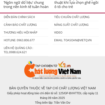
'Ngôn ngữ dữ liệu' chung
thuật khi lựa chọn ghế ngồi
trong nền kinh tế tuần hoàn
ô tô cho trẻ
DIỄN ĐÀN CHÍNH SÁCH
TIÊU CHUẨN CHẤT LƯỢNG
CẢNH BÁO CHẤT LƯỢNG
NĂNG SUẤT CHẤT LƯỢNG
THƯƠNG HIỆU HỘI NHẬP
VIDEO
HOTLINE: 0963.806.677
EMAIL:
TOASOAN@VIETQ.VN
LIÊN HỆ QUẢNG CÁO :
TEL:0988.624.621
BẢN QUYỀN THUỘC VỀ TẠP CHÍ CHẤT LƯỢNG VIỆT NAM
Giấy phép hoạt động báo chí điện tử số: 125/GP-BVHTTDL cấp ngày 11
tháng 09 năm 2025
Tổng biên tập: Trần Văn Dư