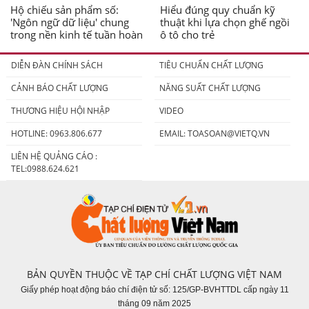
Hộ chiếu sản phẩm số:
Hiểu đúng quy chuẩn kỹ
'Ngôn ngữ dữ liệu' chung
thuật khi lựa chọn ghế ngồi
trong nền kinh tế tuần hoàn
ô tô cho trẻ
DIỄN ĐÀN CHÍNH SÁCH
TIÊU CHUẨN CHẤT LƯỢNG
CẢNH BÁO CHẤT LƯỢNG
NĂNG SUẤT CHẤT LƯỢNG
THƯƠNG HIỆU HỘI NHẬP
VIDEO
HOTLINE: 0963.806.677
EMAIL:
TOASOAN@VIETQ.VN
LIÊN HỆ QUẢNG CÁO :
TEL:0988.624.621
BẢN QUYỀN THUỘC VỀ TẠP CHÍ CHẤT LƯỢNG VIỆT NAM
Giấy phép hoạt động báo chí điện tử số: 125/GP-BVHTTDL cấp ngày 11
tháng 09 năm 2025