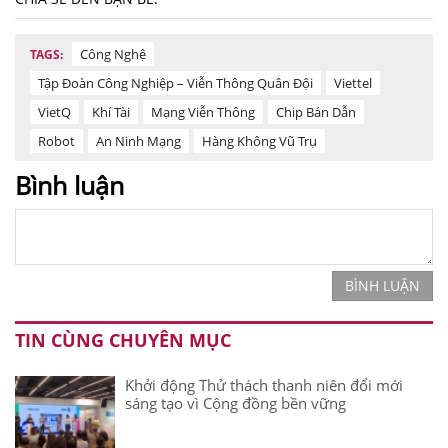
Công Nghệ
TAGS:
Tập Đoàn Công Nghiệp – Viễn Thông Quân Đội
Viettel
VietQ
Khí Tài
Mạng Viễn Thông
Chip Bán Dẫn
Robot
An Ninh Mạng
Hàng Không Vũ Trụ
Bình luận
BÌNH LUẬN
TIN CÙNG CHUYÊN MỤC
Khởi động Thử thách thanh niên đổi mới
sáng tạo vì Cộng đồng bền vững