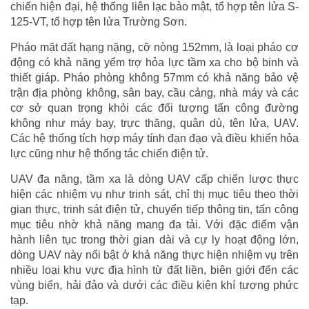
chiến hiện đại, hệ thống liên lạc bảo mật, tổ hợp tên lửa S-
125-VT, tổ hợp tên lửa Trường Sơn.
Pháo mặt đất hạng nặng, cỡ nòng 152mm, là loại pháo cơ
động có khả năng yểm trợ hỏa lực tầm xa cho bộ binh và
thiết giáp. Pháo phòng không 57mm có khả năng bảo vệ
trận địa phòng không, sân bay, cầu cảng, nhà máy và các
cơ sở quan trọng khỏi các đối tượng tấn công đường
không như máy bay, trực thăng, quân dù, tên lửa, UAV.
Các hệ thống tích hợp máy tính đạn đạo và điều khiển hỏa
lực cũng như hệ thống tác chiến điện tử.
UAV đa năng, tầm xa là dòng UAV cấp chiến lược thực
hiện các nhiệm vụ như trinh sát, chỉ thị mục tiêu theo thời
gian thực, trinh sát điện tử, chuyển tiếp thông tin, tấn công
mục tiêu nhờ khả năng mang đa tải. Với đặc điểm vận
hành liên tục trong thời gian dài và cự ly hoạt động lớn,
dòng UAV này nổi bật ở khả năng thực hiện nhiệm vụ trên
nhiều loại khu vực địa hình từ đất liền, biên giới đến các
vùng biển, hải đảo và dưới các điều kiện khí tượng phức
tạp.