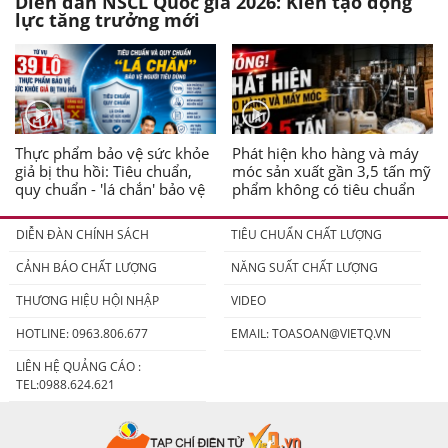
Diễn đàn NSCL Quốc gia 2026: Kiến tạo động
lực tăng trưởng mới
Thực phẩm bảo vệ sức khỏe
Phát hiện kho hàng và máy
giả bị thu hồi: Tiêu chuẩn,
móc sản xuất gần 3,5 tấn mỹ
quy chuẩn - 'lá chắn' bảo vệ
phẩm không có tiêu chuẩn
người tiêu dùng
DIỄN ĐÀN CHÍNH SÁCH
TIÊU CHUẨN CHẤT LƯỢNG
CẢNH BÁO CHẤT LƯỢNG
NĂNG SUẤT CHẤT LƯỢNG
THƯƠNG HIỆU HỘI NHẬP
VIDEO
HOTLINE: 0963.806.677
EMAIL:
TOASOAN@VIETQ.VN
LIÊN HỆ QUẢNG CÁO :
TEL:0988.624.621