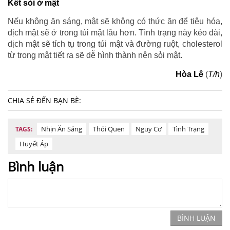
Kết sỏi ở mật
Nếu không ăn sáng, mật sẽ không có thức ăn để tiêu hóa,
dịch mật sẽ ở trong túi mật lâu hơn. Tình trạng này kéo dài,
dịch mật sẽ tích tụ trong túi mật và đường ruột, cholesterol
từ trong mật tiết ra sẽ dễ hình thành nên sỏi mật.
Hòa Lê
(
T/h
)
CHIA SẺ ĐẾN BẠN BÈ:
Nhịn Ăn Sáng
Thói Quen
Nguy Cơ
Tình Trạng
TAGS:
Huyết Áp
Bình luận
BÌNH LUẬN