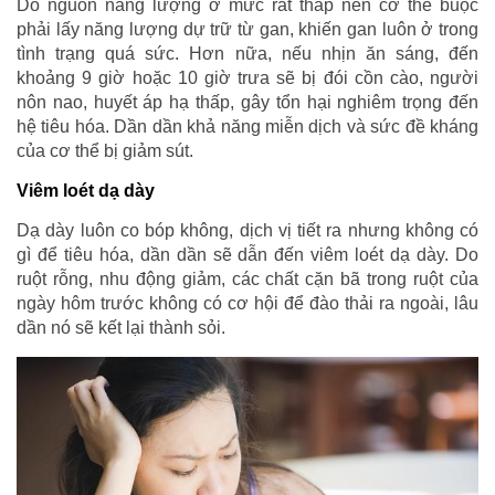
Do nguồn năng lượng ở mức rất thấp nên cơ thể buộc
phải lấy năng lượng dự trữ từ gan, khiến gan luôn ở trong
tình trạng quá sức. Hơn nữa, nếu nhịn ăn sáng, đến
khoảng 9 giờ hoặc 10 giờ trưa sẽ bị đói cồn cào, người
nôn nao, huyết áp hạ thấp, gây tổn hại nghiêm trọng đến
hệ tiêu hóa. Dần dần khả năng miễn dịch và sức đề kháng
của cơ thể bị giảm sút.
Viêm loét dạ dày
Dạ dày luôn co bóp không, dịch vị tiết ra nhưng không có
gì để tiêu hóa, dần dần sẽ dẫn đến viêm loét dạ dày. Do
ruột rỗng, nhu động giảm, các chất cặn bã trong ruột của
ngày hôm trước không có cơ hội để đào thải ra ngoài, lâu
dần nó sẽ kết lại thành sỏi.