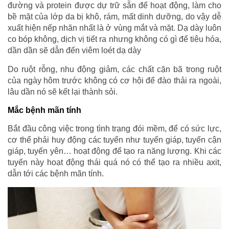
đường và protein được dự trữ sẵn để hoạt động, làm cho
bề mặt của lớp da bị khô, rám, mất dinh dưỡng, do vậy dễ
xuất hiện nếp nhăn nhất là ở vùng mắt và mặt. Dạ dày luôn
co bóp không, dịch vị tiết ra nhưng không có gì để tiêu hóa,
dần dần sẽ dẫn đến viêm loét dạ dày
Do ruột rỗng, nhu động giảm, các chất cặn bã trong ruột
của ngày hôm trước không có cơ hội để đào thải ra ngoài,
lâu dần nó sẽ kết lại thành sỏi.
Mắc bệnh mãn tính
Bắt đầu công việc trong tình trạng đói mềm, để có sức lực,
cơ thể phải huy động các tuyến như tuyến giáp, tuyến cận
giáp, tuyến yên… hoạt động để tạo ra năng lượng. Khi các
tuyến này hoạt động thái quá nó có thể tạo ra nhiều axit,
dẫn tới các bệnh mãn tính.