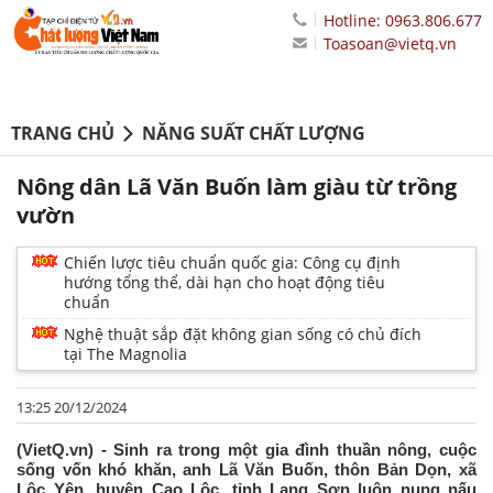
Hotline: 0963.806.677
Toasoan@vietq.vn
TRANG CHỦ
NĂNG SUẤT CHẤT LƯỢNG
Nông dân Lã Văn Buốn làm giàu từ trồng
vườn
Chiến lược tiêu chuẩn quốc gia: Công cụ định
hướng tổng thể, dài hạn cho hoạt động tiêu
chuẩn
Nghệ thuật sắp đặt không gian sống có chủ đích
tại The Magnolia
13:25 20/12/2024
(VietQ.vn) - Sinh ra trong một gia đình thuần nông, cuộc
sống vốn khó khăn, anh Lã Văn Buốn, thôn Bản Dọn, xã
Lộc Yên, huyện Cao Lộc, tỉnh Lạng Sơn luôn nung nấu