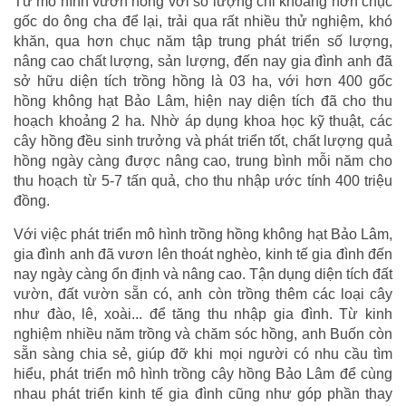
Từ mô hình vườn hồng với số lượng chỉ khoảng hơn chục
gốc do ông cha để lại, trải qua rất nhiều thử nghiệm, khó
khăn, qua hơn chục năm tập trung phát triển số lượng,
nâng cao chất lượng, sản lượng, đến nay gia đình anh đã
sở hữu diện tích trồng hồng là 03 ha, với hơn 400 gốc
hồng không hạt Bảo Lâm, hiện nay diện tích đã cho thu
hoạch khoảng 2 ha. Nhờ áp dụng khoa học kỹ thuật, các
cây hồng đều sinh trưởng và phát triển tốt, chất lượng quả
hồng ngày càng được nâng cao, trung bình mỗi năm cho
thu hoạch từ 5-7 tấn quả, cho thu nhập ước tính 400 triệu
đồng.
Với việc phát triển mô hình trồng hồng không hạt Bảo Lâm,
gia đình anh đã vươn lên thoát nghèo, kinh tế gia đình đến
nay ngày càng ổn định và nâng cao. Tận dụng diện tích đất
vườn, đất vườn sẵn có, anh còn trồng thêm các loại cây
như đào, lê, xoài... để tăng thu nhập gia đình. Từ kinh
nghiệm nhiều năm trồng và chăm sóc hồng, anh Buốn còn
sẵn sàng chia sẻ, giúp đỡ khi mọi người có nhu cầu tìm
hiểu, phát triển mô hình trồng cây hồng Bảo Lâm để cùng
nhau phát triển kinh tế gia đình cũng như góp phần thay