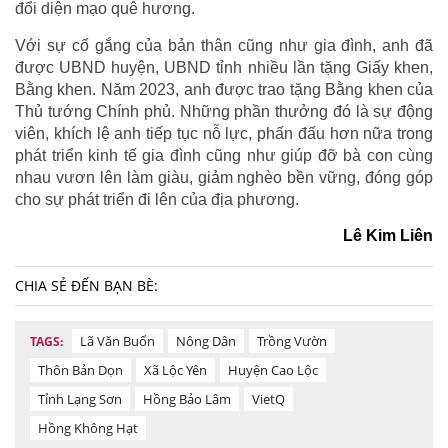
đổi diện mạo quê hương.
Với sự cố gắng của bản thân cũng như gia đình, anh đã
được UBND huyện, UBND tỉnh nhiều lần tặng Giấy khen,
Bằng khen. Năm 2023, anh được trao tặng Bằng khen của
Thủ tướng Chính phủ. Những phần thưởng đó là sự động
viên, khích lệ anh tiếp tục nỗ lực, phấn đấu hơn nữa trong
phát triển kinh tế gia đình cũng như giúp đỡ bà con cùng
nhau vươn lên làm giàu, giảm nghèo bền vững, đóng góp
cho sự phát triển đi lên của địa phương.
Lê Kim Liên
CHIA SẺ ĐẾN BẠN BÈ:
Lã Văn Buốn
Nông Dân
Trồng Vườn
TAGS:
Thôn Bản Dọn
Xã Lộc Yên
Huyện Cao Lộc
Tỉnh Lạng Sơn
Hồng Bảo Lâm
VietQ
Hồng Không Hạt