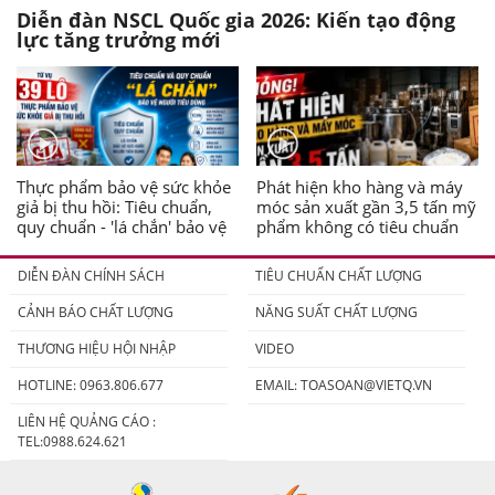
Diễn đàn NSCL Quốc gia 2026: Kiến tạo động
lực tăng trưởng mới
Thực phẩm bảo vệ sức khỏe
Phát hiện kho hàng và máy
giả bị thu hồi: Tiêu chuẩn,
móc sản xuất gần 3,5 tấn mỹ
quy chuẩn - 'lá chắn' bảo vệ
phẩm không có tiêu chuẩn
người tiêu dùng
DIỄN ĐÀN CHÍNH SÁCH
TIÊU CHUẨN CHẤT LƯỢNG
CẢNH BÁO CHẤT LƯỢNG
NĂNG SUẤT CHẤT LƯỢNG
THƯƠNG HIỆU HỘI NHẬP
VIDEO
HOTLINE: 0963.806.677
EMAIL:
TOASOAN@VIETQ.VN
LIÊN HỆ QUẢNG CÁO :
TEL:0988.624.621