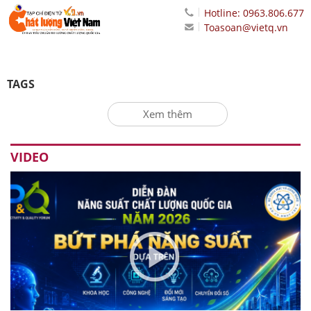
Hotline: 0963.806.677
Toasoan@vietq.vn
TAGS
Xem thêm
VIDEO