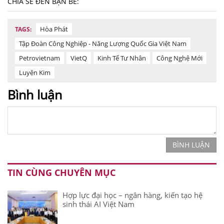
CHIA SẺ ĐẾN BẠN BÈ:
Hòa Phát
TAGS:
Tập Đoàn Công Nghiệp - Năng Lượng Quốc Gia Việt Nam
Petrovietnam
VietQ
Kinh Tế Tư Nhân
Công Nghệ Mới
Luyện Kim
Bình luận
BÌNH LUẬN
TIN CÙNG CHUYÊN MỤC
Hợp lực đại học – ngân hàng, kiến tạo hệ
sinh thái AI Việt Nam