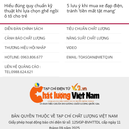
Hiểu đúng quy chuẩn kỹ
5 lưu ý khi mua xe đạp điện,
thuật khi lựa chọn ghế ngồi
tránh 'tiền mất tật mang'
ô tô cho trẻ
DIỄN ĐÀN CHÍNH SÁCH
TIÊU CHUẨN CHẤT LƯỢNG
CẢNH BÁO CHẤT LƯỢNG
NĂNG SUẤT CHẤT LƯỢNG
THƯƠNG HIỆU HỘI NHẬP
VIDEO
HOTLINE: 0963.806.677
EMAIL:
TOASOAN@VIETQ.VN
LIÊN HỆ QUẢNG CÁO :
TEL:0988.624.621
BẢN QUYỀN THUỘC VỀ TẠP CHÍ CHẤT LƯỢNG VIỆT NAM
Giấy phép hoạt động báo chí điện tử số: 125/GP-BVHTTDL cấp ngày 11
tháng 09 năm 2025