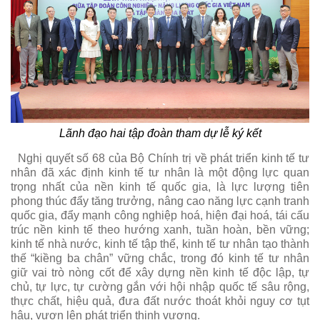
Lãnh đạo hai tập đoàn tham dự lễ ký kết
Nghị quyết số 68 của Bộ Chính trị về phát triển kinh tế tư
nhân đã xác định kinh tế tư nhân là một động lực quan
trọng nhất của nền kinh tế quốc gia, là lực lượng tiên
phong thúc đẩy tăng trưởng, nâng cao năng lực cạnh tranh
quốc gia, đẩy mạnh công nghiệp hoá, hiện đại hoá, tái cấu
trúc nền kinh tế theo hướng xanh, tuần hoàn, bền vững;
kinh tế nhà nước, kinh tế tập thể, kinh tế tư nhân tạo thành
thế “kiềng ba chân” vững chắc, trong đó kinh tế tư nhân
giữ vai trò nòng cốt để xây dựng nền kinh tế độc lập, tự
chủ, tự lực, tự cường gắn với hội nhập quốc tế sâu rộng,
thực chất, hiệu quả, đưa đất nước thoát khỏi nguy cơ tụt
hậu, vươn lên phát triển thịnh vượng.