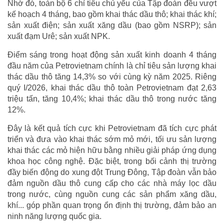
Nhờ đó, toàn bộ 6 chỉ tiêu chủ yếu của Tập đoàn đều vượt
kế hoạch 4 tháng, bao gồm khai thác dầu thô; khai thác khí;
sản xuất điện; sản xuất xăng dầu (bao gồm NSRP); sản
xuất đạm Urê; sản xuất NPK.
Điểm sáng trong hoạt động sản xuất kinh doanh 4 tháng
đầu năm của Petrovietnam chính là chỉ tiêu sản lượng khai
thác dầu thô tăng 14,3% so với cùng kỳ năm 2025. Riêng
quý I/2026, khai thác dầu thô toàn Petrovietnam đạt 2,63
triệu tấn, tăng 10,4%; khai thác dầu thô trong nước tăng
12%.
Đây là kết quả tích cực khi Petrovietnam đã tích cực phát
triển và đưa vào khai thác sớm mỏ mới, tối ưu sản lượng
khai thác các mỏ hiện hữu bằng nhiều giải pháp ứng dụng
khoa học công nghệ. Đặc biệt, trong bối cảnh thị trường
đầy biến động do xung đột Trung Đông, Tập đoàn vẫn bảo
đảm nguồn dầu thô cung cấp cho các nhà máy lọc dầu
trong nước, cùng nguồn cung các sản phẩm xăng dầu,
khí... góp phần quan trọng ổn định thị trường, đảm bảo an
ninh năng lượng quốc gia.