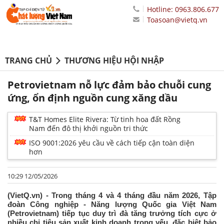
Hotline: 0963.806.677
Toasoan@vietq.vn
TRANG CHỦ
THƯƠNG HIỆU HỘI NHẬP
Petrovietnam nỗ lực đảm bảo chuỗi cung
ứng, ổn định nguồn cung xăng dầu
T&T Homes Elite Rivera: Từ tinh hoa đất Rồng
Nam đến đô thị khởi nguồn tri thức
ISO 9001:2026 yêu cầu về cách tiếp cận toàn diện
hơn
10:29 12/05/2026
(VietQ.vn) - Trong tháng 4 và 4 tháng đầu năm 2026, Tập
đoàn Công nghiệp - Năng lượng Quốc gia Việt Nam
(Petrovietnam) tiếp tục duy trì đà tăng trưởng tích cực ở
nhiều chỉ tiêu sản xuất kinh doanh trọng yếu, đặc biệt bảo