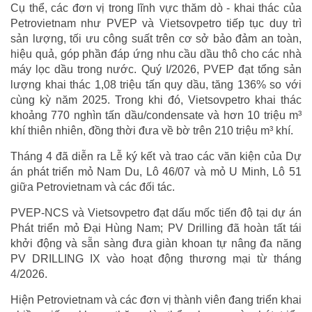
Cụ thể, các đơn vị trong lĩnh vực thăm dò - khai thác của
Petrovietnam như PVEP và Vietsovpetro tiếp tục duy trì
sản lượng, tối ưu công suất trên cơ sở bảo đảm an toàn,
hiệu quả, góp phần đáp ứng nhu cầu dầu thô cho các nhà
máy lọc dầu trong nước. Quý I/2026, PVEP đạt tổng sản
lượng khai thác 1,08 triệu tấn quy dầu, tăng 136% so với
cùng kỳ năm 2025. Trong khi đó, Vietsovpetro khai thác
khoảng 770 nghìn tấn dầu/condensate và hơn 10 triệu m³
khí thiên nhiên, đồng thời đưa về bờ trên 210 triệu m³ khí.
Tháng 4 đã diễn ra Lễ ký kết và trao các văn kiện của Dự
án phát triển mỏ Nam Du, Lô 46/07 và mỏ U Minh, Lô 51
giữa Petrovietnam và các đối tác.
PVEP-NCS và Vietsovpetro đạt dấu mốc tiến độ tại dự án
Phát triển mỏ Đại Hùng Nam; PV Drilling đã hoàn tất tái
khởi động và sẵn sàng đưa giàn khoan tự nâng đa năng
PV DRILLING IX vào hoạt động thương mại từ tháng
4/2026.
Hiện Petrovietnam và các đơn vị thành viên đang triển khai