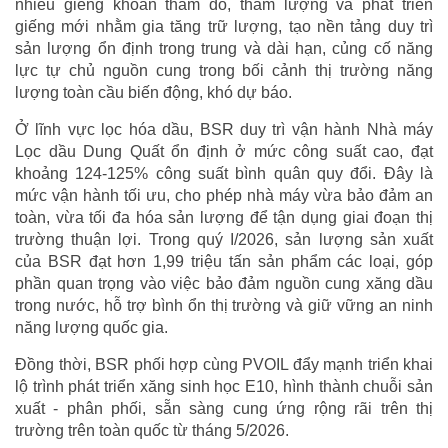
nhiều giếng khoan thăm dò, thẩm lượng và phát triển
giếng mới nhằm gia tăng trữ lượng, tạo nền tảng duy trì
sản lượng ổn định trong trung và dài hạn, củng cố năng
lực tự chủ nguồn cung trong bối cảnh thị trường năng
lượng toàn cầu biến động, khó dự báo.
Ở lĩnh vực lọc hóa dầu, BSR duy trì vận hành Nhà máy
Lọc dầu Dung Quất ổn định ở mức công suất cao, đạt
khoảng 124-125% công suất bình quân quy đổi. Đây là
mức vận hành tối ưu, cho phép nhà máy vừa bảo đảm an
toàn, vừa tối đa hóa sản lượng để tận dụng giai đoạn thị
trường thuận lợi. Trong quý I/2026, sản lượng sản xuất
của BSR đạt hơn 1,99 triệu tấn sản phẩm các loại, góp
phần quan trọng vào việc bảo đảm nguồn cung xăng dầu
trong nước, hỗ trợ bình ổn thị trường và giữ vững an ninh
năng lượng quốc gia.
Đồng thời, BSR phối hợp cùng PVOIL đẩy mạnh triển khai
lộ trình phát triển xăng sinh học E10, hình thành chuỗi sản
xuất - phân phối, sẵn sàng cung ứng rộng rãi trên thị
trường trên toàn quốc từ tháng 5/2026.