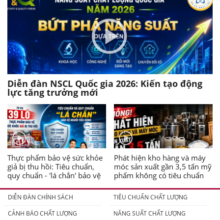
Diễn đàn NSCL Quốc gia 2026: Kiến tạo động
lực tăng trưởng mới
Thực phẩm bảo vệ sức khỏe
Phát hiện kho hàng và máy
giả bị thu hồi: Tiêu chuẩn,
móc sản xuất gần 3,5 tấn mỹ
quy chuẩn - 'lá chắn' bảo vệ
phẩm không có tiêu chuẩn
người tiêu dùng
DIỄN ĐÀN CHÍNH SÁCH
TIÊU CHUẨN CHẤT LƯỢNG
CẢNH BÁO CHẤT LƯỢNG
NĂNG SUẤT CHẤT LƯỢNG