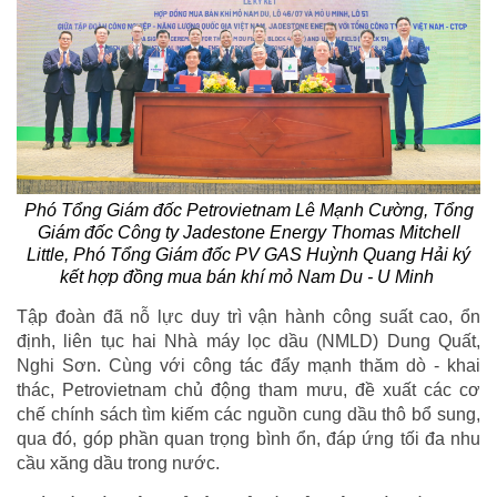
Phó Tổng Giám đốc Petrovietnam Lê Mạnh Cường, Tổng
Giám đốc Công ty Jadestone Energy Thomas Mitchell
Little, Phó Tổng Giám đốc PV GAS Huỳnh Quang Hải ký
kết hợp đồng mua bán khí mỏ Nam Du - U Minh
Tập đoàn đã nỗ lực duy trì vận hành công suất cao, ổn
định, liên tục hai Nhà máy lọc dầu (NMLD) Dung Quất,
Nghi Sơn. Cùng với công tác đẩy mạnh thăm dò - khai
thác, Petrovietnam chủ động tham mưu, đề xuất các cơ
chế chính sách tìm kiếm các nguồn cung dầu thô bổ sung,
qua đó, góp phần quan trọng bình ổn, đáp ứng tối đa nhu
cầu xăng dầu trong nước.