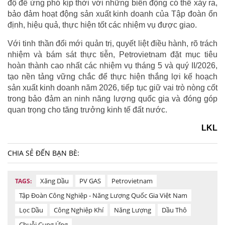
độ để ứng phó kịp thời với những biến động có thể xảy ra,
bảo đảm hoạt động sản xuất kinh doanh của Tập đoàn ổn
định, hiệu quả, thực hiện tốt các nhiệm vụ được giao.
Với tinh thần đổi mới quản trị, quyết liệt điều hành, rõ trách
nhiệm và bám sát thực tiễn, Petrovietnam đặt mục tiêu
hoàn thành cao nhất các nhiệm vụ tháng 5 và quý II/2026,
tạo nền tảng vững chắc để thực hiện thắng lợi kế hoạch
sản xuất kinh doanh năm 2026, tiếp tục giữ vai trò nòng cốt
trong bảo đảm an ninh năng lượng quốc gia và đóng góp
quan trọng cho tăng trưởng kinh tế đất nước.
LKL
CHIA SẺ ĐẾN BẠN BÈ:
Xăng Dầu
PV GAS
Petrovietnam
TAGS:
Tập Đoàn Công Nghiệp - Năng Lượng Quốc Gia Việt Nam
Lọc Dầu
Công Nghiệp Khí
Năng Lượng
Dầu Thô
Chuỗi Cung Ứng