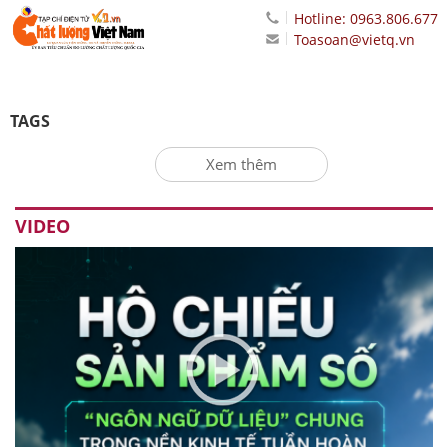
Hotline: 0963.806.677
Toasoan@vietq.vn
TAGS
Xem thêm
VIDEO