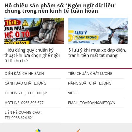
Hộ chiếu sản phẩm số: 'Ngôn ngữ dữ liệu'
chung trong nền kinh tế tuần hoàn
Hiểu đúng quy chuẩn kỹ
5 lưu ý khi mua xe đạp điện,
thuật khi lựa chọn ghế ngồi
tránh 'tiền mất tật mang'
ô tô cho trẻ
DIỄN ĐÀN CHÍNH SÁCH
TIÊU CHUẨN CHẤT LƯỢNG
CẢNH BÁO CHẤT LƯỢNG
NĂNG SUẤT CHẤT LƯỢNG
THƯƠNG HIỆU HỘI NHẬP
VIDEO
HOTLINE: 0963.806.677
EMAIL:
TOASOAN@VIETQ.VN
LIÊN HỆ QUẢNG CÁO :
TEL:0988.624.621