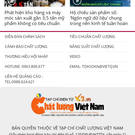
Phát hiện kho hàng và máy
Hộ chiếu sản phẩm số:
móc sản xuất gần 3,5 tấn mỹ
'Ngôn ngữ dữ liệu' chung
phẩm không có tiêu chuẩn
trong nền kinh tế tuần hoàn
DIỄN ĐÀN CHÍNH SÁCH
TIÊU CHUẨN CHẤT LƯỢNG
CẢNH BÁO CHẤT LƯỢNG
NĂNG SUẤT CHẤT LƯỢNG
THƯƠNG HIỆU HỘI NHẬP
VIDEO
HOTLINE: 0963.806.677
EMAIL:
TOASOAN@VIETQ.VN
LIÊN HỆ QUẢNG CÁO :
TEL:0988.624.621
BẢN QUYỀN THUỘC VỀ TẠP CHÍ CHẤT LƯỢNG VIỆT NAM
Giấy phép hoạt động báo chí điện tử số: 125/GP-BVHTTDL cấp ngày 11