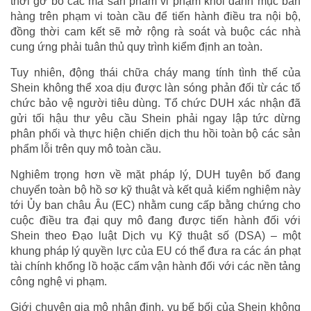
thời gỡ bỏ các mã sản phẩm vi phạm khỏi danh mục bán
hàng trên phạm vi toàn cầu để tiến hành điều tra nội bộ,
đồng thời cam kết sẽ mở rộng rà soát và buộc các nhà
cung ứng phải tuân thủ quy trình kiểm định an toàn.
Tuy nhiên, động thái chữa cháy mang tính tình thế của
Shein không thể xoa dịu được làn sóng phản đối từ các tổ
chức bảo vệ người tiêu dùng. Tổ chức DUH xác nhận đã
gửi tối hậu thư yêu cầu Shein phải ngay lập tức dừng
phân phối và thực hiện chiến dịch thu hồi toàn bộ các sản
phẩm lỗi trên quy mô toàn cầu.
Nghiêm trọng hơn về mặt pháp lý, DUH tuyên bố đang
chuyển toàn bộ hồ sơ kỹ thuật và kết quả kiểm nghiệm này
tới Ủy ban châu Âu (EC) nhằm cung cấp bằng chứng cho
cuộc điều tra đại quy mô đang được tiến hành đối với
Shein theo Đạo luật Dịch vụ Kỹ thuật số (DSA) – một
khung pháp lý quyền lực của EU có thể đưa ra các án phạt
tài chính khổng lồ hoặc cấm vận hành đối với các nền tảng
công nghệ vi phạm.
Giới chuyên gia mô nhận định, vụ bế bối của Shein không