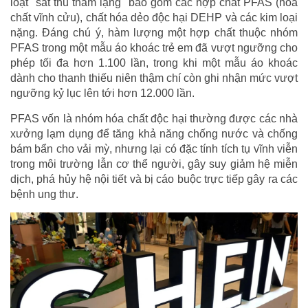
loạt "sát thủ thầm lặng" bao gồm các hợp chất PFAS (hóa
chất vĩnh cửu), chất hóa dẻo độc hại DEHP và các kim loại
nặng. Đáng chú ý, hàm lượng một hợp chất thuộc nhóm
PFAS trong một mẫu áo khoác trẻ em đã vượt ngưỡng cho
phép tối đa hơn 1.100 lần, trong khi một mẫu áo khoác
dành cho thanh thiếu niên thậm chí còn ghi nhận mức vượt
ngưỡng kỷ lục lên tới hơn 12.000 lần.
PFAS vốn là nhóm hóa chất độc hại thường được các nhà
xưởng lạm dụng để tăng khả năng chống nước và chống
bám bẩn cho vải mỳ, nhưng lại có đặc tính tích tụ vĩnh viễn
trong môi trường lẫn cơ thể người, gây suy giảm hệ miễn
dịch, phá hủy hệ nội tiết và bị cáo buộc trực tiếp gây ra các
bệnh ung thư.