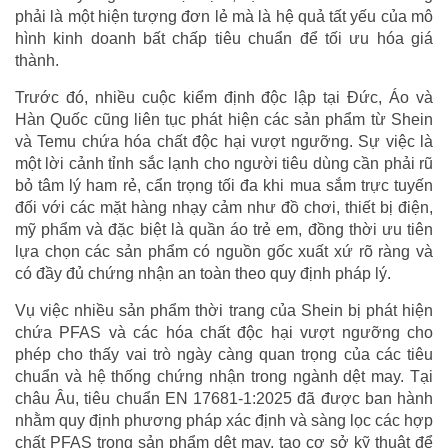
phải là một hiện tượng đơn lẻ mà là hệ quả tất yếu của mô
hình kinh doanh bất chấp tiêu chuẩn để tối ưu hóa giá
thành.
Trước đó, nhiều cuộc kiểm định độc lập tại Đức, Áo và
Hàn Quốc cũng liên tục phát hiện các sản phẩm từ Shein
và Temu chứa hóa chất độc hại vượt ngưỡng. Sự việc là
một lời cảnh tỉnh sắc lạnh cho người tiêu dùng cần phải rũ
bỏ tâm lý ham rẻ, cẩn trọng tối đa khi mua sắm trực tuyến
đối với các mặt hàng nhạy cảm như đồ chơi, thiết bị điện,
mỹ phẩm và đặc biệt là quần áo trẻ em, đồng thời ưu tiên
lựa chọn các sản phẩm có nguồn gốc xuất xứ rõ ràng và
có đầy đủ chứng nhận an toàn theo quy định pháp lý.
Vụ việc nhiều sản phẩm thời trang của Shein bị phát hiện
chứa PFAS và các hóa chất độc hại vượt ngưỡng cho
phép cho thấy vai trò ngày càng quan trọng của các tiêu
chuẩn và hệ thống chứng nhận trong ngành dệt may. Tại
châu Âu, tiêu chuẩn EN 17681-1:2025 đã được ban hành
nhằm quy định phương pháp xác định và sàng lọc các hợp
chất PFAS trong sản phẩm dệt may, tạo cơ sở kỹ thuật để