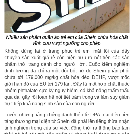
Nhiều sản phẩm quần áo trẻ em của Shein chứa hóa chất
vĩnh cửu vượt ngưỡng cho phép
Không dừng lại ở trang phục trẻ em, mặt tối của dây
chuyền sản xuất giá rẻ còn hiện hữu rõ nét trên các sản
phẩm thời trang dành cho người lớn. Cuộc kiểm nghiệm
định lượng đã chỉ ra một đôi bốt nữ do Shein phân phối
chứa tới 179.000 mg/kg chất hóa dẻo DEHP, vượt mốc
giới hạn đỏ của EU tới 179 lần. Đây là một hợp chất thuộc
nhóm phthalate cực kỳ nguy hiểm, có khả năng thẩm thấu
qua da, gây rối loạn hệ nội tiết trầm trọng và làm suy giảm
trực tiếp khả năng sinh sản của con người.
Trước những bằng chứng đanh thép từ DPA, đại diện nền
tảng thương mại điện tử Shein đã phải lên tiếng thừa nhận
tính nghiêm trọng của sự việc, đồng thời ra thông báo tạm