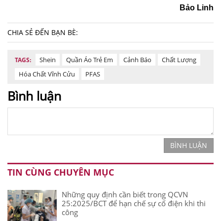
Bảo Linh
CHIA SẺ ĐẾN BẠN BÈ:
Shein
Quần Áo Trẻ Em
Cảnh Báo
Chất Lượng
TAGS:
Hóa Chất Vĩnh Cửu
PFAS
Bình luận
BÌNH LUẬN
TIN CÙNG CHUYÊN MỤC
Những quy định cần biết trong QCVN
25:2025/BCT để hạn chế sự cố điện khi thi
công