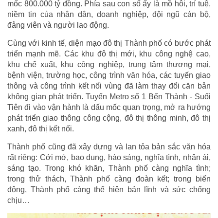
mốc 800.000 tỷ đồng. Phía sau con số ấy là mồ hôi, trí tuệ,
niềm tin của nhân dân, doanh nghiệp, đội ngũ cán bộ,
đảng viên và người lao động.
Cùng với kinh tế, diện mạo đô thị Thành phố có bước phát
triển mạnh mẽ. Các khu đô thị mới, khu công nghệ cao,
khu chế xuất, khu công nghiệp, trung tâm thương mại,
bệnh viện, trường học, công trình văn hóa, các tuyến giao
thông và công trình kết nối vùng đã làm thay đổi căn bản
không gian phát triển. Tuyến Metro số 1 Bến Thành - Suối
Tiên đi vào vận hành là dấu mốc quan trọng, mở ra hướng
phát triển giao thông công cộng, đô thị thông minh, đô thị
xanh, đô thị kết nối.
Thành phố cũng đã xây dựng và lan tỏa bản sắc văn hóa
rất riêng: Cởi mở, bao dung, hào sảng, nghĩa tình, nhân ái,
sáng tạo. Trong khó khăn, Thành phố càng nghĩa tình;
trong thử thách, Thành phố càng đoàn kết; trong biến
động, Thành phố càng thể hiện bản lĩnh và sức chống
chịu…