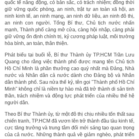
quốc tế năng động, có bản sắc, có trách nhiệm; đồng thời
giữ vững quốc phòng, an ninh, trật tự an toàn xã hội, an
ninh kinh tế, an ninh mạng, an ninh dữ liệu, an ninh đô thị,
an ninh con người. Tổng Bí thư, Chủ tịch nước nhấn
mạnh, Thành phố càng mở cửa, càng hội nhập, càng phải
giữ vững ổn định chính trị, kỷ cương pháp luật, môi trường
hòa bình, an toàn, thân thiện.
Phát biểu tại buổi lễ, Bí thư Thành ủy TP.HCM Trần Lưu
Quang cho rằng việc thành phố được mang tên Chủ tịch
Hồ Chí Minh là phần thưởng cao quý nhất mà Đảng, Nhà
nước và Nhân dân cả nước dành cho Đảng bộ và Nhân
dân thành phố. Sau nửa thế kỷ, tên gọi "Thành phố Hồ Chí
Minh" không chỉ là niềm tự hào mà đã trở thành di sản tinh
thần, trách nhiệm và động lực phát triển của nhiều thế hệ
người dân.
Theo Bí thư Thành ủy, từ một đô thị chịu nhiều tổn thất sau
chiến tranh, TP.HCM đã vươn lên trở thành đầu tàu kinh tế,
cực tăng trưởng và trung tâm đổi mới sáng tạo quan trọng
của cả nước. Những thành quả về giảm nghèo, phát triển