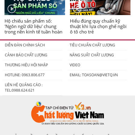
Hộ chiếu sản phẩm số:
Hiểu đúng quy chuẩn kỹ
'Ngôn ngữ dữ liệu' chung
thuật khi lựa chọn ghế ngồi
trong nền kinh tế tuần hoàn
ô tô cho trẻ
DIỄN ĐÀN CHÍNH SÁCH
TIÊU CHUẨN CHẤT LƯỢNG
CẢNH BÁO CHẤT LƯỢNG
NĂNG SUẤT CHẤT LƯỢNG
THƯƠNG HIỆU HỘI NHẬP
VIDEO
HOTLINE: 0963.806.677
EMAIL:
TOASOAN@VIETQ.VN
LIÊN HỆ QUẢNG CÁO :
TEL:0988.624.621