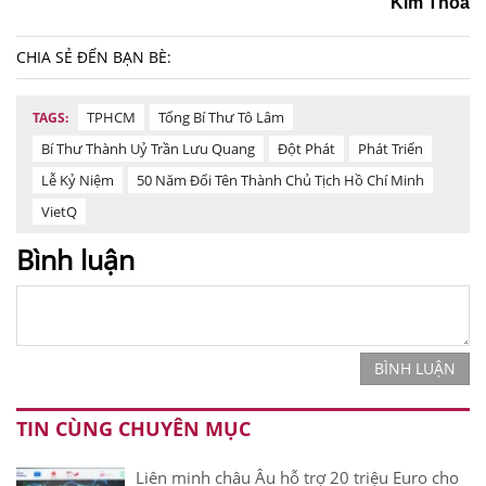
Kim Thoa
CHIA SẺ ĐẾN BẠN BÈ:
TPHCM
Tổng Bí Thư Tô Lâm
TAGS:
Bí Thư Thành Uỷ Trần Lưu Quang
Đột Phát
Phát Triển
Lễ Kỷ Niệm
50 Năm Đổi Tên Thành Chủ Tịch Hồ Chí Minh
VietQ
Bình luận
BÌNH LUẬN
TIN CÙNG CHUYÊN MỤC
Liên minh châu Âu hỗ trợ 20 triệu Euro cho