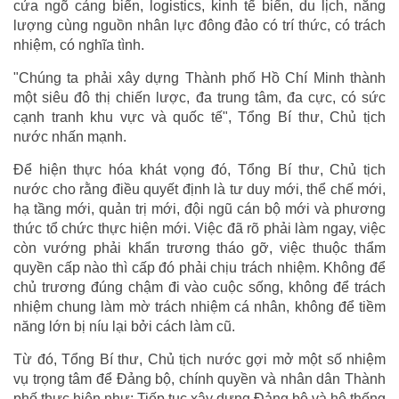
cửa ngõ cảng biển, logistics, kinh tế biển, du lịch, năng
lượng cùng nguồn nhân lực đông đảo có trí thức, có trách
nhiệm, có nghĩa tình.
"Chúng ta phải xây dựng Thành phố Hồ Chí Minh thành
một siêu đô thị chiến lược, đa trung tâm, đa cực, có sức
cạnh tranh khu vực và quốc tế", Tổng Bí thư, Chủ tịch
nước nhấn mạnh.
Để hiện thực hóa khát vọng đó, Tổng Bí thư, Chủ tịch
nước cho rằng điều quyết định là tư duy mới, thể chế mới,
hạ tầng mới, quản trị mới, đội ngũ cán bộ mới và phương
thức tổ chức thực hiện mới. Việc đã rõ phải làm ngay, việc
còn vướng phải khẩn trương tháo gỡ, việc thuộc thẩm
quyền cấp nào thì cấp đó phải chịu trách nhiệm. Không để
chủ trương đúng chậm đi vào cuộc sống, không để trách
nhiệm chung làm mờ trách nhiệm cá nhân, không để tiềm
năng lớn bị níu lại bởi cách làm cũ.
Từ đó, Tổng Bí thư, Chủ tịch nước gợi mở một số nhiệm
vụ trọng tâm để Đảng bộ, chính quyền và nhân dân Thành
phố thực hiện như: Tiếp tục xây dựng Đảng bộ và hệ thống