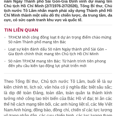
năm Ngày Thành phố Sài Gòn-Gia Định vinh dự mang tên
Chủ tịch Hồ Chí Minh (2/7/1976-2/7/2026), Tổng Bí thư, Chủ
tịch nước Tô Lâm nhấn mạnh phải xây dựng Thành phố Hồ
Chí Minh thành một siêu đô thị chiến lược, đa trung tâm, đa
cực, có sức cạnh tranh khu vực và quốc tế.
TIN LIÊN QUAN
TP.HCM khởi công đồng loạt 8 dự án trọng điểm chào mừng
50 năm Thành phố mang tên Bác
Loạt sự kiện đánh dấu 50 năm Ngày thành phố Sài Gòn –
Gia Định chính thức mang tên Chủ tịch Hồ Chí Minh
50 năm TP.HCM mang tên Bác: Từ hành trình tiên phong
đến yêu cầu kiến tạo động lực phát triển mới
Theo Tổng Bí thư, Chủ tịch nước Tô Lâm, buổi lễ là sự
kiện chính trị, lịch sử, văn hóa có ý nghĩa đặc biệt sâu sắc;
là dịp để toàn Đảng, toàn dân, toàn quân ta thành kính
tưởng nhớ công lao trời biển của Bác Hồ vĩ đại; tri ân các
thế hệ cách mạng tiền bối, các anh hùng liệt sĩ, các Mẹ Việt
Nam Anh hùng, đồng bào, đồng chí, chiến sĩ các lực lượng
vũ trang nhân dân, các cựu chiến binh, các lực lượng tham