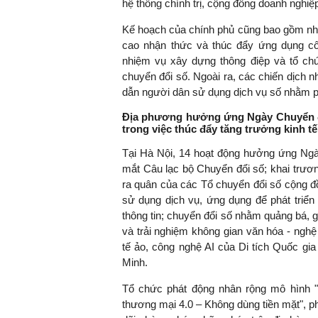
hệ thống chính trị, cộng đồng doanh nghiệ
Kế hoạch của chính phủ cũng bao gồm nhi
cao nhận thức và thúc đẩy ứng dụng c
nhiệm vụ xây dựng thông điệp và tổ chứ
chuyển đổi số. Ngoài ra, các chiến dịch n
dẫn người dân sử dụng dịch vụ số nhằm phá
Địa phương hưởng ứng Ngày Chuyển đổ
trong việc thúc đẩy tăng trưởng kinh t
Tại Hà Nội, 14 hoạt động hưởng ứng Ngà
mắt Câu lạc bộ Chuyển đổi số; khai trương
ra quân của các Tổ chuyển đổi số cộng đ
sử dụng dịch vụ, ứng dụng để phát triển
thông tin; chuyển đổi số nhằm quảng bá, gi
và trải nghiệm không gian văn hóa - nghệ
tế ảo, công nghệ AI của Di tích Quốc gi
Minh.
Tổ chức phát động nhân rộng mô hình "
thương mại 4.0 – Không dùng tiền mặt", ph