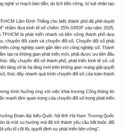
ông nghệ vi mạch bán dẫn, du lịch bền vững, trí tuệ nhân tạo
TP.HCM Lâm Đình Thắng cho biết, thành phố đã phê duyệt
CM” nhằm đưa kinh tế số chiếm 25% GRDP vào năm 2025.
ủa TP.HCM là phát triển nhanh và bền vững thành phố dựa
ạo, chuyển đổi xanh và chuyển đổi số. Chuyển đổi số phải
triển công nghiệp xanh gắn liền với công nghiệp số. Thành
hằm tạo ra không gian phát triển mới, phải được ưu tiên đầu
thúc đẩy chuyển đổi số thành phố, phát triển kinh tế số, xã
n nền tảng số là hạ tầng mới trên không gian mạng giải quyết
số, thúc đẩy nhanh quá trình chuyển đổi số của toàn thành
ương trình hưởng ứng với việc khai trương Cổng thông tin
hấn mạnh tầm quan trọng của chuyển đổi số trong phát triển
Trưởng Đoàn đại biểu Quốc hội tỉnh Hà Nam
Trương Quốc
òn là một xu hướng mà đã trở thành yêu cầu bắt buộc đối
 yếu tố cốt lõi, quyết định sự phát triển bền vững".