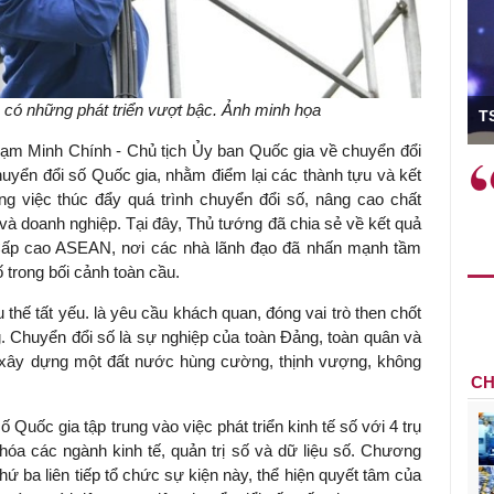
ó Viện trưởng
 có những phát triển vượt bậc. Ảnh minh họa
T
ạm Minh Chính - Chủ tịch Ủy ban Quốc gia về chuyển đổi
ệc phải làm
Việc sử dụng hiệu quả chính
uyển đổi số Quốc gia, nhằm điểm lại các thành tựu và kết
và trên thực tế
sách tài khóa không chỉ mang ý
g việc thúc đẩy quá trình chuyển đổi số, nâng cao chất
 hành như tăng
nghĩa hỗ trợ ngắn hạn mà còn
à doanh nghiệp. Tại đây, Thủ tướng đã chia sẻ về kết quả
a học công
đóng vai trò tạo nền tảng cho
Cấp cao ASEAN, nơi các nhà lãnh đạo đã nhấn mạnh tầm
 các cơ chế
tăng trưởng bền vững dài hạn.
 trong bối cảnh toàn cầu.
i mới sáng tạo,
 thế tất yếu. là yêu cầu khách quan, đóng vai trò then chốt
g. Chuyển đổi số là sự nghiệp của toàn Đảng, toàn quân và
 xây dựng một đất nước hùng cường, thịnh vượng, không
CH
uốc gia tập trung vào việc phát triển kinh tế số với 4 trụ
 hóa các ngành kinh tế, quản trị số và dữ liệu số. Chương
 ba liên tiếp tổ chức sự kiện này, thể hiện quyết tâm của