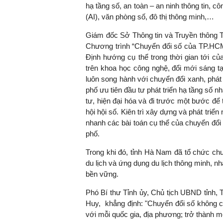
hạ tầng số, an toàn – an ninh thông tin, c
(AI), văn phòng số, đô thị thông minh,…
Giám đốc Sở Thông tin và Truyền thông 
Chương trình “Chuyển đổi số của TP.H
Định hướng cụ thể trong thời gian tới c
trên khoa học công nghệ, đổi mới sáng t
luôn song hành với chuyển đổi xanh, phát 
phố ưu tiên đầu tư phát triển hạ tầng số n
tư, hiện đại hóa và đi trước một bước để 
hội hội số. Kiên trì xây dựng và phát triể
nhanh các bài toán cụ thể của chuyển đổi 
phố.
Trong khi đó, tỉnh Hà Nam đã tổ chức ch
du lịch và ứng dụng du lịch thông minh, n
bền vững.
Phó Bí thư Tỉnh ủy, Chủ tịch UBND tỉnh,
Huy, khẳng định: "Chuyển đổi số không c
với mỗi quốc gia, địa phương; trở thành một