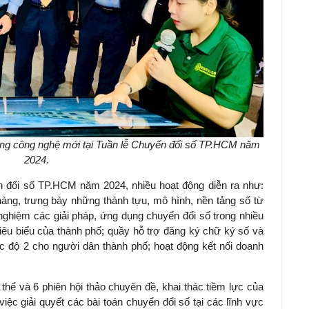
ững công nghệ mới tại Tuần lễ Chuyển đổi số TP.HCM năm
2024.
n đổi số TP.HCM năm 2024, nhiều hoạt động diễn ra như:
hàng, trưng bày những thành tựu, mô hình, nền tảng số từ
nghiệm các giải pháp, ứng dụng chuyển đổi số trong nhiều
iêu biểu của thành phố; quầy hỗ trợ đăng ký chữ ký số và
ức độ 2 cho người dân thành phố; hoạt động kết nối doanh
 thể và 6 phiên hội thảo chuyên đề, khai thác tiềm lực của
iệc giải quyết các bài toán chuyển đổi số tại các lĩnh vực