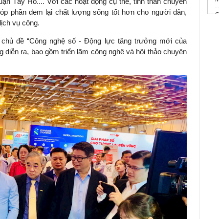
ận Tây Hồ.... Với các hoạt động cụ thể, tinh thần chuyển
 góp phần đem lại chất lượng sống tốt hơn cho người dân,
C
dịch vụ công.
C
 chủ đề “Công nghệ số - Động lực tăng trưởng mới của
m
 diễn ra, bao gồm triển lãm công nghệ và hội thảo chuyên
D
r