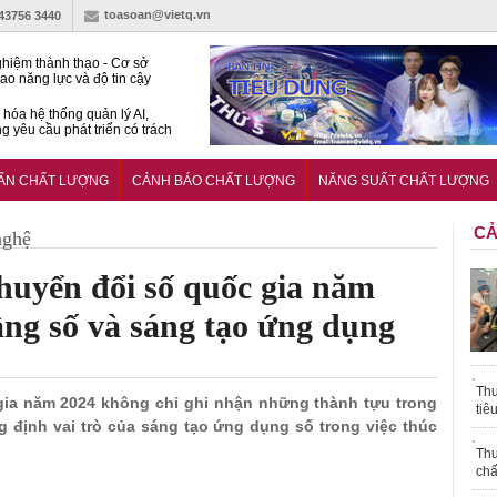
toasoan@vietq.vn
-43756 3440
hiệm thành thạo - Cơ sở
ao năng lực và độ tin cậy
thí nghiệm
hóa hệ thống quản lý AI,
g yêu cầu phát triển có trách
15:2026/BCA yêu cầu kỹ
Trung tâm sát hạch lái xe
UẨN CHẤT LƯỢNG
CẢNH BÁO CHẤT LƯỢNG
NĂNG SUẤT CHẤT LƯỢNG
 bộ
CẢ
nghệ
huyển đổi số quốc gia năm
tầng số và sáng tạo ứng dụng
Thu
gia năm 2024 không chỉ ghi nhận những thành tựu trong
tiê
g định vai trò của sáng tạo ứng dụng số trong việc thúc
Thu
chấ