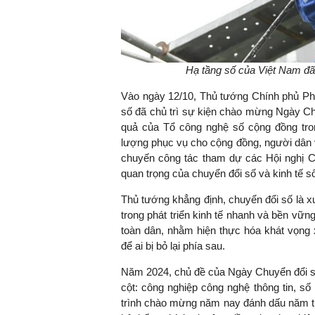
TS. Nguyễn Đức Độ - Ph
Hạ tầng số của Việt Nam đã
Viện Kinh tế Tài chính
Vào ngày 12/10, Thủ tướng Chính phủ Ph
"Có rất nhiều vi
số đã chủ trì sự kiện chào mừng Ngày Ch
ngay từ bây giờ 
quả của Tổ công nghệ số cộng đồng tron
đang được tiến
lượng phục vụ cho cộng đồng, người dân v
đầu tư cho kho
chuyến công tác tham dự các Hội nghị 
nghệ; ban hành
quan trọng của chuyển đổi số và kinh tế số
khuyến khích đổ
Thủ tướng khẳng định, chuyển đổi số là xu
khởi nghiệp..."
trong phát triển kinh tế nhanh và bền vữn
toàn dân, nhằm hiện thực hóa khát vọng
để ai bị bỏ lại phía sau.
Năm 2024, chủ đề của Ngày Chuyển đổi số Q
cột: công nghiệp công nghệ thông tin, số
trình chào mừng năm nay đánh dấu năm thứ