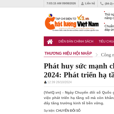
7:03:16 AM
09/08/2026
Liên hệ
(84-2)
Thử ng
nâng c
phòng 
Chuẩn 
đáp ứn
nhiệm
QCVN 
thuật 
DIỄN ĐÀN CHÍNH SÁCH
TIÊU CH
đường
THƯƠNG HIỆU HỘI NHẬP
Công 
Phát huy sức mạnh c
2024: Phát triển hạ 
12:39 26/10/2024
(VietQ.vn) - Ngày Chuyển đổi số Quốc 
việc phát triển hạ tầng số mà còn khẳn
đẩy tăng trưởng kinh tế bền vững.
Sự kiện:
CHUYỂN ĐỔI SỐ