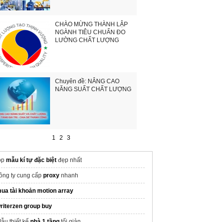
CHÀO MỪNG THÀNH LẬP
NGÀNH TIÊU CHUẨN ĐO
LƯỜNG CHẤT LƯỢNG
Chuyên đề: NÂNG CAO
NĂNG SUẤT CHẤT LƯỢNG
1
2
3
op
mẫu kí tự đặc biệt
đẹp nhất
ông ty cung cấp
proxy
nhanh
ua tài khoản motion array
riterzen group buy
ẫu thiết kế
nhà 1 tầng
tối giản