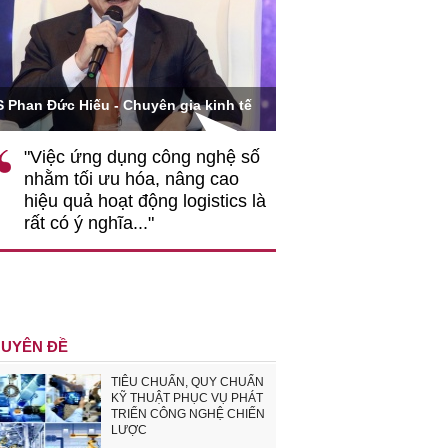
Ông Hoàng Quang Phòn
S Phan Đức Hiếu - Chuyên gia kinh tế
VCCI
"Việc ứng dụng công nghệ số
""Theo tôi, cần 
nhằm tối ưu hóa, nâng cao
gốc rễ về nhận
hiệu quả hoạt động logistics là
nghiệp cần coi
rất có ý nghĩa..."
động hài hoà là
triển..."
UYÊN ĐỀ
TIÊU CHUẨN, QUY CHUẨN
KỸ THUẬT PHỤC VỤ PHÁT
TRIỂN CÔNG NGHỆ CHIẾN
LƯỢC