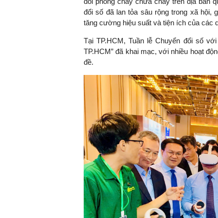
dõi phòng cháy chữa cháy trên địa bàn qu
đổi số đã lan tỏa sâu rộng trong xã hội,
tăng cường hiệu suất và tiện ích của các 
Tại TP.HCM, Tuần lễ Chuyển đổi số với
TP.HCM” đã khai mạc, với nhiều hoạt động
đề.