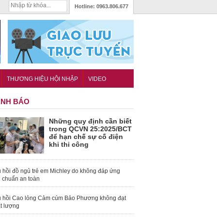
Hotline:
0963.806.677
THƯƠNG HIỆU HỘI NHẬP
VIDEO
NH BÁO
Những quy định cần biết
trong QCVN 25:2025/BCT
để hạn chế sự cố điện
khi thi công
 hồi đồ ngủ trẻ em Michley do không đáp ứng
u chuẩn an toàn
 hồi Cao lỏng Cảm cúm Bảo Phương không đạt
t lượng