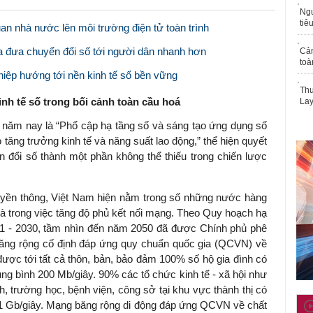
Ngư
tiê
n nhà nước lên môi trường điện tử toàn trình
 đưa chuyển đổi số tới người dân nhanh hơn
Cả
toà
hiệp hướng tới nền kinh tế số bền vững
Thu
nh tế số trong bối cảnh toàn cầu hoá
Lay
năm nay là “Phổ cập hạ tầng số và sáng tạo ứng dụng số
o tăng trưởng kinh tế và năng suất lao động,” thể hiện quyết
n đổi số thành một phần không thể thiếu trong chiến lược
uyền thông, Việt Nam hiện nằm trong số những nước hàng
t là trong việc tăng độ phủ kết nối mạng. Theo Quy hoạch hạ
2021 - 2030, tầm nhìn đến năm 2050 đã được Chính phủ phê
ăng rộng cố định đáp ứng quy chuẩn quốc gia (QCVN) về
được tới tất cả thôn, bản, bảo đảm 100% số hộ gia đình có
ung bình 200 Mb/giây. 90% các tổ chức kinh tế - xã hội như
, trường học, bệnh viện, công sở tại khu vực thành thị có
nh 1 Gb/giây. Mạng băng rộng di động đáp ứng QCVN về chất