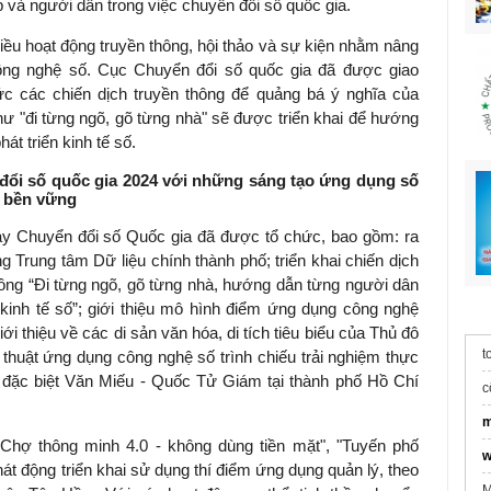
p và người dân trong việc chuyển đổi số quốc gia.
ều hoạt động truyền thông, hội thảo và sự kiện nhằm nâng
ông nghệ số. Cục Chuyển đổi số quốc gia đã được giao
c các chiến dịch truyền thông để quảng bá ý nghĩa của
hư "đi từng ngõ, gõ từng nhà" sẽ được triển khai để hướng
t triển kinh tế số.
i số quốc gia 2024 với những sáng tạo ứng dụng số
ế bền vững
y Chuyển đổi số Quốc gia đã được tổ chức, bao gồm: ra
 Trung tâm Dữ liệu chính thành phố; triển khai chiến dịch
ồng “Đi từng ngõ, gõ từng nhà, hướng dẫn từng người dân
 kinh tế số”; giới thiệu mô hình điểm ứng dụng công nghệ
ới thiệu về các di sản văn hóa, di tích tiêu biểu của Thủ đô
t
 thuật ứng dụng công nghệ số trình chiếu trải nghiệm thực
a đặc biệt Văn Miếu - Quốc Tử Giám tại thành phố Hồ Chí
c
m
Chợ thông minh 4.0 - không dùng tiền mặt", "Tuyến phố
w
át động triển khai sử dụng thí điểm ứng dụng quản lý, theo
M