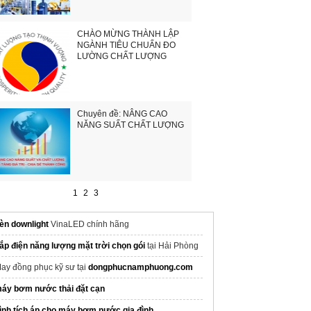
CHÀO MỪNG THÀNH LẬP
NGÀNH TIÊU CHUẨN ĐO
LƯỜNG CHẤT LƯỢNG
Chuyên đề: NÂNG CAO
NĂNG SUẤT CHẤT LƯỢNG
1
2
3
èn downlight
VinaLED chính hãng
ắp điện năng lượng mặt trời chọn gói
tại Hải Phòng
ay đồng phục kỹ sư tại
dongphucnamphuong.com
áy bơm nước thải đặt cạn
ình tích áp cho máy bơm nước gia đình