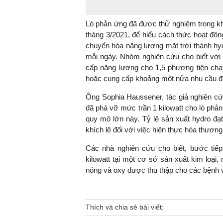
Lò phản ứng đã được thử nghiệm trong kh
tháng 3/2021, để hiểu cách thức hoạt động
TS. Nguyễn Đức Độ - Ph
chuyển hóa năng lượng mặt trời thành hydr
Viện Kinh tế Tài chính
mỗi ngày. Nhóm nghiên cứu cho biết với 
cấp năng lượng cho 1,5 phương tiện chạy
"Có rất nhiều vi
hoặc cung cấp khoảng một nửa nhu cầu đi
ngay từ bây giờ 
Ông Sophia Haussener, tác giả nghiên cứu 
đang được tiến
đã phá vỡ mức trần 1 kilowatt cho lò phản 
đầu tư cho kho
quy mô lớn này. Tỷ lệ sản xuất hydro đạ
nghệ; ban hành
khích lệ đối với việc hiện thực hóa thươn
khuyến khích đổ
khởi nghiệp..."
Các nhà nghiên cứu cho biết, bước tiế
kilowatt tại một cơ sở sản xuất kim loại
nóng và oxy được thu thập cho các bệnh v
Thích và chia sẻ bài viết: