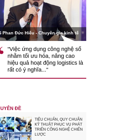
Ông Hoàng Quang Phòn
S Phan Đức Hiếu - Chuyên gia kinh tế
VCCI
"Việc ứng dụng công nghệ số
""Theo tôi, cần 
nhằm tối ưu hóa, nâng cao
gốc rễ về nhận
hiệu quả hoạt động logistics là
nghiệp cần coi
rất có ý nghĩa..."
động hài hoà là
triển..."
UYÊN ĐỀ
TIÊU CHUẨN, QUY CHUẨN
KỸ THUẬT PHỤC VỤ PHÁT
TRIỂN CÔNG NGHỆ CHIẾN
LƯỢC