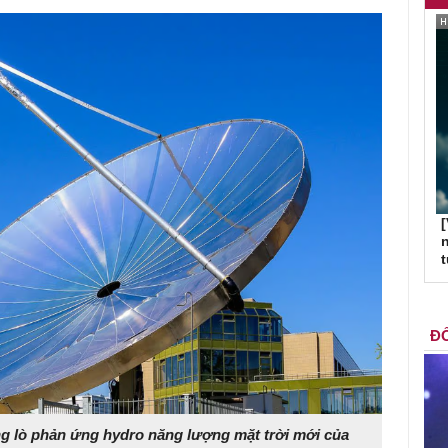
[
n
ĐỐ
ong lò phản ứng hydro năng lượng mặt trời mới của