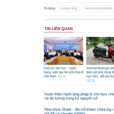
Từ khóa:
lò phản ứng
,
năng lượng mặt trời
TIN LIÊN QUAN
Hợp lực đại học – ngân
VinFast Kinet ghi đ
hàng, kiến tạo hệ sinh thái AI
diện với khả năng t
Việt Nam
cực ‘bốc’, đổi pin tr
10
10
Hoàn thiện hành lang pháp lý cho bưu chí
và đo lường trong kỷ nguyên số
Nha khoa Shark - địa chỉ khám chữa tủy 
giá tốt và chuyên nghiệp