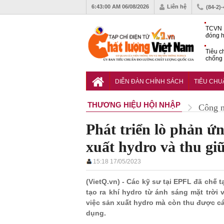
6:43:01 AM
06/08/2026
Liên hệ
(84-2)
TCVN 
đóng h
tháng 
Tiêu c
chống 
nhựa
VinFas
với kh
DIỄN ĐÀN CHÍNH SÁCH
TIÊU CH
pin tr
THƯƠNG HIỆU HỘI NHẬP
Công 
Phát triển lò phản ứ
xuất hydro và thu giữ
15:18 17/05/2023
(VietQ.vn) - Các kỹ sư tại EPFL đã chế 
tạo ra khí hydro từ ánh sáng mặt trời
việc sản xuất hydro mà còn thu được c
dụng.