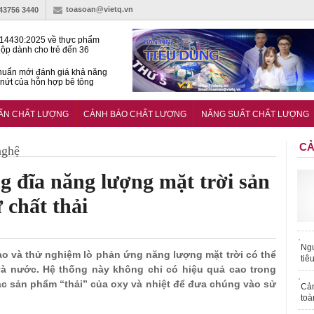
toasoan@vietq.vn
-43756 3440
14430:2025 về thực phẩm
ộp dành cho trẻ đến 36
tuổi
huẩn mới đánh giá khả năng
nứt của hỗn hợp bê tông
t Kinet ghi điểm toàn diện
ả năng tăng tốc cực ‘bốc’, đổi
UẨN CHẤT LƯỢNG
CẢNH BÁO CHẤT LƯỢNG
NĂNG SUẤT CHẤT LƯỢNG
ong 1 phút
CẢ
nghệ
ng đĩa năng lượng mặt trời sản
 chất thải
Ngư
tạo và thử nghiệm lò phản ứng năng lượng mặt trời có thể
tiê
 và nước. Hệ thống này không chỉ có hiệu quả cao trong
ác sản phẩm “thải” của oxy và nhiệt để đưa chúng vào sử
Cả
toà