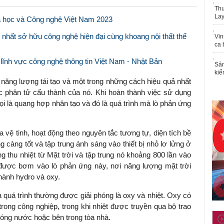
Thu
Lay
 học và Công nghệ Việt Nam 2023
hất sở hữu công nghệ hiện đại cùng khoang nội thất thể
Vin
ca 
lĩnh vực công nghệ thông tin Việt Nam - Nhật Bản
Sản
kiể
 năng lượng tái tạo và một trong những cách hiệu quả nhất
c phân tử cấu thành của nó. Khi hoàn thành việc sử dụng
ọi là quang hợp nhân tạo và đó là quá trình mà lò phản ứng
vệ tinh, hoạt động theo nguyên tắc tương tự, diện tích bề
 càng tốt và tập trung ánh sáng vào thiết bị nhỏ lơ lửng ở
g thu nhiệt từ Mặt trời và tập trung nó khoảng 800 lần vào
được bơm vào lò phản ứng này, nơi năng lượng mặt trời
hành hydro và oxy.
a quá trình thường được giải phóng là oxy và nhiệt. Oxy có
rong công nghiệp, trong khi nhiệt được truyền qua bộ trao
nóng nước hoặc bên trong tòa nhà.