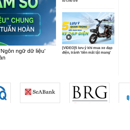
tô cho trẻ
[VIDEO]5 lưu ý khi mua xe đạp
'Ngôn ngữ dữ liệu'
điện, tránh 'tiền mất tật mang'
oàn