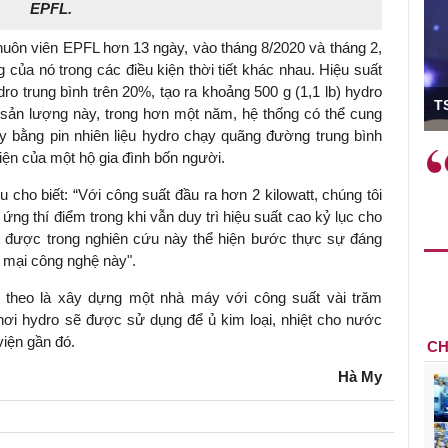
EPFL.
uôn viên EPFL hơn 13 ngày, vào tháng 8/2020 và tháng 2,
 của nó trong các điều kiện thời tiết khác nhau. Hiệu suất
ó Viện trưởng
o trung bình trên 20%, tạo ra khoảng 500 g (1,1 lb) hydro
T
sản lượng này, trong hơn một năm, hệ thống có thể cung
 bằng pin nhiên liệu hydro chạy quãng đường trung bình
ệc phải làm
Việc sử dụng hiệu quả chính
ện của một hộ gia đình bốn người.
và trên thực tế
sách tài khóa không chỉ mang ý
cho biết: “Với công suất đầu ra hơn 2 kilowatt, chúng tôi
 hành như tăng
nghĩa hỗ trợ ngắn hạn mà còn
ứng thí điểm trong khi vẫn duy trì hiệu suất cao kỷ lục cho
a học công
đóng vai trò tạo nền tảng cho
t được trong nghiên cứu này thể hiện bước thực sự đáng
 các cơ chế
tăng trưởng bền vững dài hạn.
g mại công nghệ này".
i mới sáng tạo,
p theo là xây dựng một nhà máy với công suất vài trăm
, nơi hydro sẽ được sử dụng để ủ kim loại, nhiệt cho nước
iện gần đó.
CH
Hà My