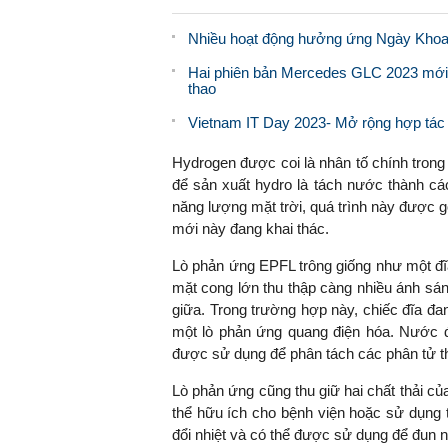
Nhiều hoạt động hưởng ứng Ngày Khoa
Hai phiên bản Mercedes GLC 2023 mới n
thao
Vietnam IT Day 2023- Mở rộng hợp tác 
Hydrogen được coi là nhân tố chính trong
để sản xuất hydro là tách nước thành cá
năng lượng mặt trời, quá trình này được g
mới này đang khai thác.
Lò phản ứng EPFL trông giống như một đĩa 
mặt cong lớn thu thập càng nhiều ánh sáng
giữa. Trong trường hợp này, chiếc đĩa đan
một lò phản ứng quang điện hóa. Nước 
được sử dụng để phân tách các phân tử t
Lò phản ứng cũng thu giữ hai chất thải củ
thể hữu ích cho bệnh viện hoặc sử dụng t
đổi nhiệt và có thể được sử dụng để đun 