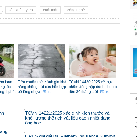
,
sản xuất hydro
,
chất thải
,
công nghệ
iểm toàn
Tiêu chuẩn mới đánh giá khả
TCVN 14430:2025 về thực
ăng tốc
năng chống nứt của hỗn hợp
phẩm đóng hộp dành cho trẻ
ong 1 phút
bê tông nhựa
đến 36 tháng tuổi
10
10
đ
L
nh
TCVN 14221:2025 xác định kích thước và
khối lượng thể tích vật liệu cách nhiệt dạng
M
ống bọc
m
răng
OPES ghi dấu tại Vietnam Insurance Summit
b