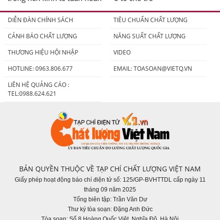
DIỄN ĐÀN CHÍNH SÁCH
TIÊU CHUẨN CHẤT LƯỢNG
CẢNH BÁO CHẤT LƯỢNG
NĂNG SUẤT CHẤT LƯỢNG
THƯƠNG HIỆU HỘI NHẬP
VIDEO
HOTLINE: 0963.806.677
EMAIL:
TOASOAN@VIETQ.VN
LIÊN HỆ QUẢNG CÁO :
TEL:0988.624.621
BẢN QUYỀN THUỘC VỀ TẠP CHÍ CHẤT LƯỢNG VIỆT NAM
Giấy phép hoạt động báo chí điện tử số: 125/GP-BVHTTDL cấp ngày 11
tháng 09 năm 2025
Tổng biên tập: Trần Văn Dư
Thư ký tòa soạn: Đặng Anh Đức
Tòa soạn: Số 8 Hoàng Quốc Việt, Nghĩa Đô, Hà Nội