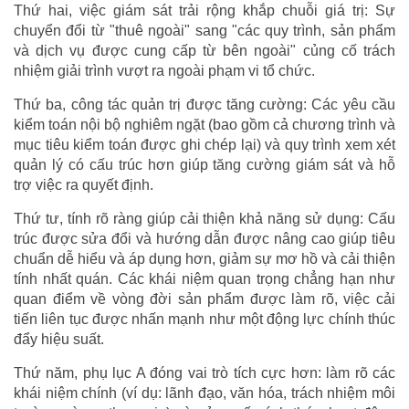
Thứ hai, việc giám sát trải rộng khắp chuỗi giá trị: Sự
chuyển đổi từ "thuê ngoài" sang "các quy trình, sản phẩm
và dịch vụ được cung cấp từ bên ngoài" củng cố trách
nhiệm giải trình vượt ra ngoài phạm vi tổ chức.
Thứ ba, công tác quản trị được tăng cường: Các yêu cầu
kiểm toán nội bộ nghiêm ngặt (bao gồm cả chương trình và
mục tiêu kiểm toán được ghi chép lại) và quy trình xem xét
quản lý có cấu trúc hơn giúp tăng cường giám sát và hỗ
trợ việc ra quyết định.
Thứ tư, tính rõ ràng giúp cải thiện khả năng sử dụng: Cấu
trúc được sửa đổi và hướng dẫn được nâng cao giúp tiêu
chuẩn dễ hiểu và áp dụng hơn, giảm sự mơ hồ và cải thiện
tính nhất quán. Các khái niệm quan trọng chẳng hạn như
quan điểm về vòng đời sản phẩm được làm rõ, việc cải
tiến liên tục được nhấn mạnh như một động lực chính thúc
đẩy hiệu suất.
Thứ năm, phụ lục A đóng vai trò tích cực hơn: làm rõ các
khái niệm chính (ví dụ: lãnh đạo, văn hóa, trách nhiệm môi