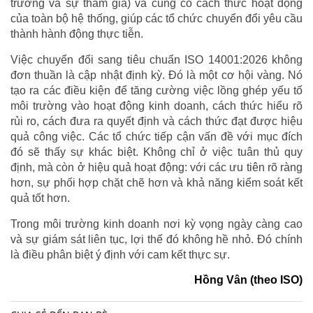
trường và sự tham gia) và củng cố cách thức hoạt động
của toàn bộ hệ thống, giúp các tổ chức chuyển đổi yêu cầu
thành hành động thực tiễn.
Việc chuyển đổi sang tiêu chuẩn ISO 14001:2026 không
đơn thuần là cập nhật định kỳ. Đó là một cơ hội vàng. Nó
tạo ra các điều kiện để tăng cường việc lồng ghép yếu tố
môi trường vào hoạt động kinh doanh, cách thức hiểu rõ
rủi ro, cách đưa ra quyết định và cách thức đạt được hiệu
quả công việc. Các tổ chức tiếp cận vấn đề với mục đích
đó sẽ thấy sự khác biệt. Không chỉ ở việc tuân thủ quy
định, mà còn ở hiệu quả hoạt động: với các ưu tiên rõ ràng
hơn, sự phối hợp chặt chẽ hơn và khả năng kiểm soát kết
quả tốt hơn.
Trong môi trường kinh doanh nơi kỳ vọng ngày càng cao
và sự giám sát liên tục, lợi thế đó không hề nhỏ. Đó chính
là điều phân biệt ý định với cam kết thực sự.
Hồng Vân (theo ISO)