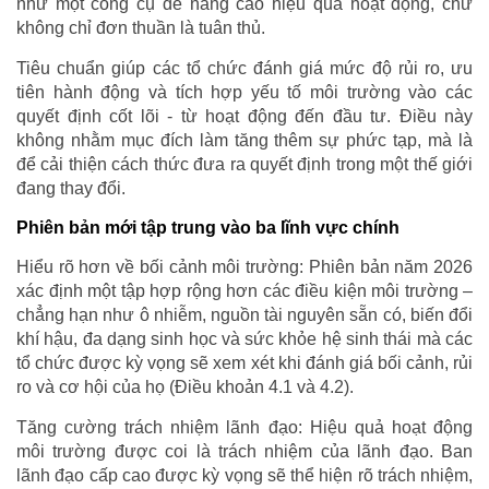
như một công cụ để nâng cao hiệu quả hoạt động, chứ
không chỉ đơn thuần là tuân thủ.
Tiêu chuẩn giúp các tổ chức đánh giá mức độ rủi ro, ưu
tiên hành động và tích hợp yếu tố môi trường vào các
quyết định cốt lõi - từ hoạt động đến đầu tư. Điều này
không nhằm mục đích làm tăng thêm sự phức tạp, mà là
để cải thiện cách thức đưa ra quyết định trong một thế giới
đang thay đổi.
Phiên bản mới tập trung vào ba lĩnh vực chính
Hiểu rõ hơn về bối cảnh môi trường: Phiên bản năm 2026
xác định một tập hợp rộng hơn các điều kiện môi trường –
chẳng hạn như ô nhiễm, nguồn tài nguyên sẵn có, biến đổi
khí hậu, đa dạng sinh học và sức khỏe hệ sinh thái mà các
tổ chức được kỳ vọng sẽ xem xét khi đánh giá bối cảnh, rủi
ro và cơ hội của họ (Điều khoản 4.1 và 4.2).
Tăng cường trách nhiệm lãnh đạo: Hiệu quả hoạt động
môi trường được coi là trách nhiệm của lãnh đạo. Ban
lãnh đạo cấp cao được kỳ vọng sẽ thể hiện rõ trách nhiệm,