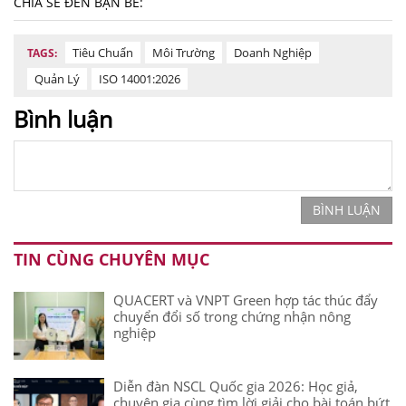
CHIA SẺ ĐẾN BẠN BÈ:
Tiêu Chuẩn
Môi Trường
Doanh Nghiệp
TAGS:
Quản Lý
ISO 14001:2026
Bình luận
BÌNH LUẬN
TIN CÙNG CHUYÊN MỤC
QUACERT và VNPT Green hợp tác thúc đẩy
chuyển đổi số trong chứng nhận nông
nghiệp
Diễn đàn NSCL Quốc gia 2026: Học giả,
chuyên gia cùng tìm lời giải cho bài toán bứt