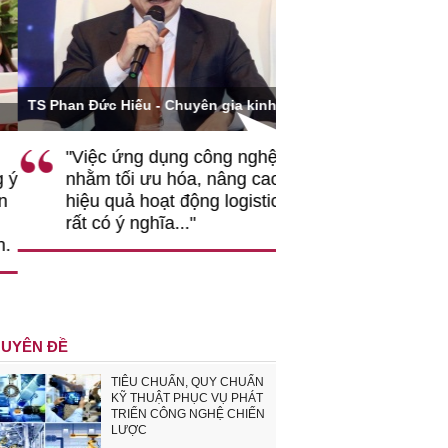
Ông Hoàng Quang Phòn
S Phan Đức Hiếu - Chuyên gia kinh tế
VCCI
"Việc ứng dụng công nghệ số
""Theo tôi, cần 
nhằm tối ưu hóa, nâng cao
gốc rễ về nhận
hiệu quả hoạt động logistics là
nghiệp cần coi
rất có ý nghĩa..."
động hài hoà là
triển..."
UYÊN ĐỀ
TIÊU CHUẨN, QUY CHUẨN
KỸ THUẬT PHỤC VỤ PHÁT
TRIỂN CÔNG NGHỆ CHIẾN
LƯỢC