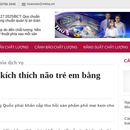
toasoan@vietq.vn
-43756 3440
27:2025/BCT: Quy chuẩn
ng chuẩn quản lý an toàn
rình thủy điện
p đo đến chất lượng: Nền
ỹ thuật phía sau mỗi sản
n cư Phước Thọ: Hạt nhân
 hoạch đô thị tri thức tại
UẨN CHẤT LƯỢNG
CẢNH BÁO CHẤT LƯỢNG
NĂNG SUẤT CHẤT LƯỢNG
Long
CẢ
hóa dịch vụ
kích thích não trẻ em bằng
Ngư
ung Quốc phải khẩn cấp thu hồi sản phẩm phô mai kem cho
tiê
Cả
toà