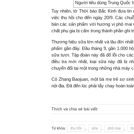
Người tiêu dùng Trung Quốc h
Tuy nhiên, tờ Thời báo Bắc Kinh đưa tin m
việc thu hồi cho đến ngày 20/9. Các chuỗi
bán các sản phẩm với hương vị phô mai 
chất phụ gia bị cấm trong thành phần ghi 
Thương hiệu sữa lớn nhất và lâu đời nhất
phẩm gần đây. Đầu tháng 9, gần 1.000 hộ
sữa tươi. Tập đoàn này đã đổ lỗi cho các
điều tra mới nhất, loại sữa này đã bị 
chuyển đổi tại một trong những nhà máy củ
Cô Zhang Baojuan, một bà mẹ trẻ sơ sinh
nội địa. Đã đến lúc phải tẩy chay hoàn t
Thích và chia sẻ bài viết:
Từ khóa:
thu hồi
,
sữa
,
phô mai
,
t