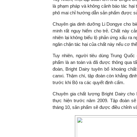
là phạm pháp và không cảnh báo tác hại 
phô mai chỉ hướng dẫn sản phẩm được sử 
Chuyên gia dinh dưỡng Li Dongye cho b
TS. Nguyễn Đức Độ - Ph
minh rất nguy hiểm cho trẻ. Chất này cản 
Viện Kinh tế Tài chính
nhiên lại không biểu lộ phản ứng xấu ra n
ngăn chặn tác hại của chất này nếu cơ thể 
"Có rất nhiều vi
ngay từ bây giờ 
Tuy nhiên, người tiêu dùng Trung Quốc
đang được tiến
phẩm là an toàn và đã được thông qua tất
đầu tư cho kho
đoàn, Bright Dairy tuyên bố khoáng chất
nghệ; ban hành
canxi. Thậm chí, tập đoàn còn khẳng địn
khuyến khích đổ
trước khi Bộ ra các quyết định cấm.
khởi nghiệp..."
Chuyên gia chất lượng Bright Dairy cho
thực hiện trước năm 2009. Tập đoàn sẽ 
tháng 10, sản phẩm sẽ được điều chỉnh và 