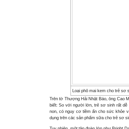
Loại phô mai kem cho trẻ sơ s
Trên tờ Thượng Hải Nhật Báo, ông Cao Mi
biết: So với người lớn, trẻ sơ sinh rất 
non, có nguy cơ tiềm ẩn cho sức khỏe và
dụng trên các sản phẩm sữa cho trẻ sơ s
Tuy nhiên, một tập đoàn lớn như Bright Da