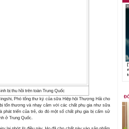
[
n
inh bị thu hồi trên toàn Trung Quốc
ĐỐ
ngshi, Phó tổng thư ký của sữa Hiệp hội Thượng Hải cho
dễ bị tổn thương và nhạy cảm với các chất phụ gia như sữa
 phát triển của trẻ, do đó một số chất phụ gia bị cấm sử
inh ở Trung Quốc.
iry lại phớt lờ điều này. Họ đã cho chất này vào sản phẩm