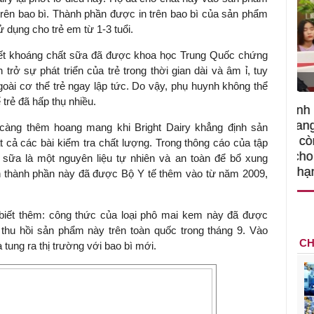
trên bao bì. Thành phần được in trên bao bì của sản phẩm
dụng cho trẻ em từ 1-3 tuổi.
iết khoáng chất sữa đã được khoa học Trung Quốc chứng
ó Viện trưởng
trở sự phát triển của trẻ trong thời gian dài và âm ỉ, tuy
T
goài cơ thể trẻ ngay lập tức. Do vậy, phụ huynh không thể
trẻ đã hấp thụ nhiều.
ệc phải làm
Việc sử dụng hiệu quả chính
và trên thực tế
sách tài khóa không chỉ mang ý
 càng thêm hoang mang khi Bright Dairy khẳng định sản
 hành như tăng
nghĩa hỗ trợ ngắn hạn mà còn
 cả các bài kiểm tra chất lượng. Trong thông cáo của tập
a học công
đóng vai trò tạo nền tảng cho
 sữa là một nguyên liệu tự nhiên và an toàn để bổ xung
 các cơ chế
tăng trưởng bền vững dài hạn.
h thành phần này đã được Bộ Y tế thêm vào từ năm 2009,
i mới sáng tạo,
 biết thêm: công thức của loại phô mai kem này đã được
thu hồi sản phẩm này trên toàn quốc trong tháng 9. Vào
CH
tung ra thị trường với bao bì mới.