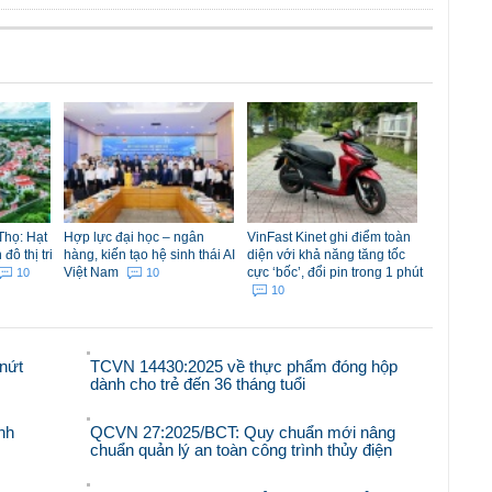
Thọ: Hạt
Hợp lực đại học – ngân
VinFast Kinet ghi điểm toàn
ô thị tri
hàng, kiến tạo hệ sinh thái AI
diện với khả năng tăng tốc
Việt Nam
cực ‘bốc’, đổi pin trong 1 phút
10
10
10
nứt
TCVN 14430:2025 về thực phẩm đóng hộp
dành cho trẻ đến 36 tháng tuổi
nh
QCVN 27:2025/BCT: Quy chuẩn mới nâng
chuẩn quản lý an toàn công trình thủy điện