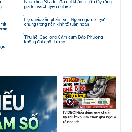
à
Nha khoa Shark - địa chỉ khám chữa tủy răng
g
giá tốt và chuyên nghiệp
Hộ chiếu sản phẩm số: 'Ngôn ngữ dữ liệu'
mit
chung trong nền kinh tế tuần hoàn
ưởng
Thu hồi Cao lỏng Cảm cúm Bảo Phương
không đạt chất lượng
hục
[VIDEO]Hiểu đúng quy chuẩn
kỹ thuật khi lựa chọn ghế ngồi ô
tô cho trẻ