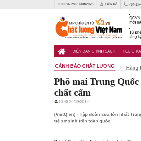
9:03:35 PM
07/08/2026
Liên hệ
(84-2)
QCVN 
mới nâ
công t
Từ phé
tảng k
phẩm
Khu dâ
của quy
DIỄN ĐÀN CHÍNH SÁCH
TIÊU CH
Vĩnh 
CẢNH BÁO CHẤT LƯỢNG
Hàng 
Phô mai Trung Quốc 
chất cấm
10:48 20/09/2012
(VietQ.vn) - Tập đoàn sữa lớn nhất Tr
trẻ sơ sinh trên toàn quốc.