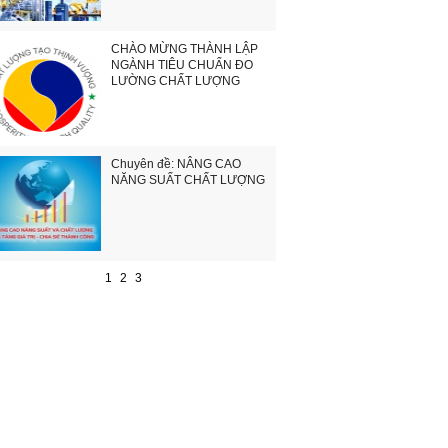
CHÀO MỪNG THÀNH LẬP
NGÀNH TIÊU CHUẨN ĐO
LƯỜNG CHẤT LƯỢNG
Chuyên đề: NÂNG CAO
NĂNG SUẤT CHẤT LƯỢNG
1
2
3