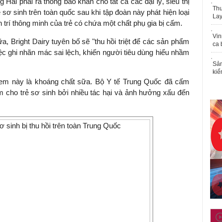
g Hải phải ra thông báo khẩn cho tất cả các đại lý, siêu thị
Thu
ơ sinh trên toàn quốc sau khi tập đoàn này phát hiện loại
Lay
trí thông minh của trẻ có chứa một chất phụ gia bị cấm.
Vin
, Bright Dairy tuyên bố sẽ "thu hồi triệt để các sản phẩm
ca 
việc ghi nhãn mác sai lệch, khiến người tiêu dùng hiểu nhầm
Sản
kiể
 kem này là khoáng chất sữa. Bộ Y tế Trung Quốc đã cấm
 cho trẻ sơ sinh bởi nhiều tác hại và ảnh hưởng xấu đến