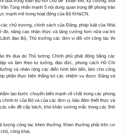
thi đua trong toàn Bộ với chủ đề “Đoàn kết, kỷ cương, Đổi
n Văn Tùng nhấn mạnh 5 nội dung quan trọng để phong trào
 lực mạnh mẽ trong hoạt động của Bộ KH&CN.
yền các chủ trương, chính sách của Đảng, pháp luật của Nhà
ở đó, nâng cao nhận thức và tăng cường hơn nữa vai trò
Lãnh đạo Bộ, Thủ trưởng các đơn vị đối với công tác thi
trào thi đua do Thủ tướng Chính phủ phát động bằng các
c tập và làm theo tư tưởng, đạo đức, phong cách Hồ Chí
dưỡng và nhân rộng các điển hình tiên tiến, làm cho công
 góp phần thực hiện thắng lợi các nhiệm vụ được Đảng và
p nhằm tạo bước chuyển biến mạnh về chất trong các phong
ụ chính trị của Bộ và của các đơn vị, bảo đảm thiết thực và
t các vấn đề cấp bách, khó khăn vướng mắc trong các lĩnh
ất lượng công tác khen thưởng. Khen thưởng phải trên cơ
 chủ, công khai.