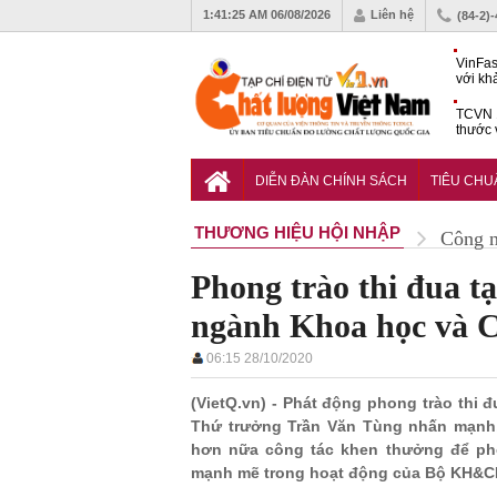
1:41:26 AM
06/08/2026
Liên hệ
(84-2)
VinFas
với kh
pin tr
TCVN 1
thước 
liệu c
Hoàn t
bưu ch
DIỄN ĐÀN CHÍNH SÁCH
TIÊU CH
nguyê
THƯƠNG HIỆU HỘI NHẬP
Công 
Phong trào thi đua tạ
ngành Khoa học và 
06:15 28/10/2020
(VietQ.vn) - Phát động phong trào thi 
Thứ trưởng Trần Văn Tùng nhấn mạnh, 
hơn nữa công tác khen thưởng để pho
mạnh mẽ trong hoạt động của Bộ KH&