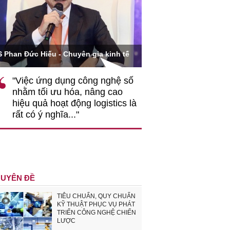
Ông Hoàng Quang Phòng 
han Đức Hiếu - Chuyên gia kinh tế
VCCI
"Việc ứng dụng công nghệ số
""Theo tôi, cần s
nhằm tối ưu hóa, nâng cao
gốc rễ về nhận t
hiệu quả hoạt động logistics là
nghiệp cần coi q
rất có ý nghĩa..."
động hài hoà là 
triển..."
UYÊN ĐỀ
TIÊU CHUẨN, QUY CHUẨN
KỸ THUẬT PHỤC VỤ PHÁT
TRIỂN CÔNG NGHỆ CHIẾN
LƯỢC