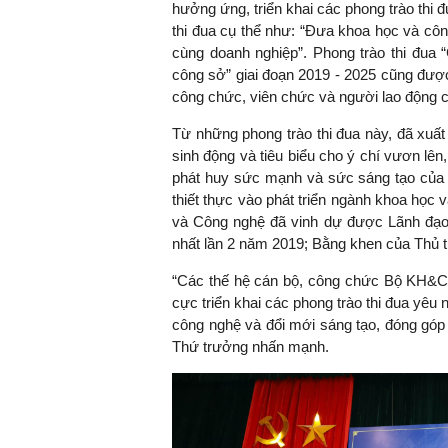
hưởng ứng, triển khai các phong trào thi
thi đua cụ thể như: “Đưa khoa học và cô
cùng doanh nghiệp”. Phong trào thi đua 
công sở” giai đoạn 2019 - 2025 cũng được 
TS. Nguyễn Đức Độ - Phó 
công chức, viên chức và người lao động 
Viện Kinh tế Tài chính
Từ những phong trào thi đua này, đã xuất h
sinh động và tiêu biểu cho ý chí vươn lên
"Có rất nhiều việc
phát huy sức mạnh và sức sáng tạo của
ngay từ bây giờ v
thiết thực vào phát triển ngành khoa học
đang được tiến h
và Công nghệ đã vinh dự được Lãnh đạ
đầu tư cho khoa 
nhất lần 2 năm 2019; Bằng khen của Thủ 
nghệ; ban hành c
khuyến khích đổi 
“Các thế hệ cán bộ, công chức Bộ KH&CN
khởi nghiệp..."
cực triển khai các phong trào thi đua yêu
công nghệ và đổi mới sáng tạo, đóng góp 
Thứ trưởng nhấn mạnh.