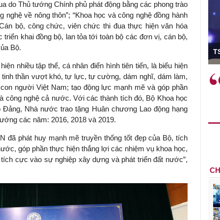
 đua do Thủ tướng Chính phủ phát động bằng các phong trào
ng nghệ về nông thôn”; “Khoa học và công nghệ đồng hành
“Cán bộ, công chức, viên chức thi đua thực hiện văn hóa
triển khai đồng bộ, lan tỏa tới toàn bộ các đơn vị, cán bộ,
Viện trưởng
của Bộ.
TS P
iện nhiều tập thể, cá nhân điển hình tiên tiến, là biểu hiện
, tinh thần vượt khó, tự lực, tự cường, dám nghĩ, dám làm,
 phải làm
Việc sử dụng hiệu quả chính
 con người Việt Nam; tạo động lực mạnh mẽ và góp phần
à trên thực tế
sách tài khóa không chỉ mang ý
 và công nghệ cả nước. Với các thành tích đó, Bộ Khoa học
ành như tăng
nghĩa hỗ trợ ngắn hạn mà còn
o Đảng, Nhà nước trao tặng Huân chương Lao động hạng
học công
đóng vai trò tạo nền tảng cho
tướng các năm: 2016, 2018 và 2019.
ác cơ chế
tăng trưởng bền vững dài hạn.
mới sáng tạo,
 đã phát huy mạnh mẽ truyền thống tốt đẹp của Bộ, tích
 nước, góp phần thực hiện thắng lợi các nhiệm vụ khoa học,
tích cực vào sự nghiệp xây dựng và phát triển đất nước”,
CH