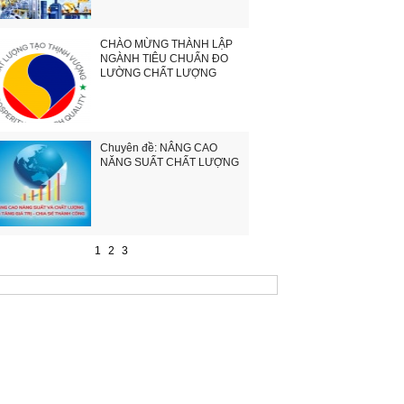
CHÀO MỪNG THÀNH LẬP
NGÀNH TIÊU CHUẨN ĐO
LƯỜNG CHẤT LƯỢNG
Chuyên đề: NÂNG CAO
NĂNG SUẤT CHẤT LƯỢNG
1
2
3