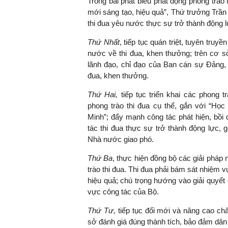
Trong bài phát biểu phát động phong trào 
mới sáng tạo, hiệu quả”, Thứ trưởng Trầ
thi đua yêu nước thực sự trở thành động
Thứ Nhất
, tiếp tục quán triệt, tuyên tru
nước về thi đua, khen thưởng; trên cơ s
lãnh đạo, chỉ đạo của Ban cán sự Đảng, 
đua, khen thưởng.
Thứ Hai,
tiếp tục triển khai các phong 
phong trào thi đua cụ thể, gắn với “Họ
Minh”; đẩy mạnh công tác phát hiện, bồi 
tác thi đua thực sự trở thành động lực,
Nhà nước giao phó.
Thứ Ba
, thực hiện đồng bộ các giải phá
trào thi đua. Thi đua phải bám sát nhiệm v
hiệu quả; chú trọng hướng vào giải quyế
vực công tác của Bộ.
Thứ Tư,
tiếp tục đổi mới và nâng cao ch
sở đánh giá đúng thành tích, bảo đảm dân