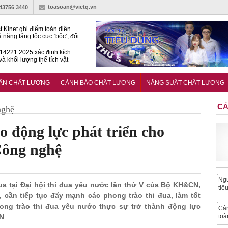
toasoan@vietq.vn
-43756 3440
t Kinet ghi điểm toàn diện
ả năng tăng tốc cực ‘bốc’, đổi
ong 1 phút
4221:2025 xác định kích
và khối lượng thể tích vật
ách nhiệt dạng ống bọc
hiện hành lang pháp lý cho
ính và đo lường trong kỷ
UẨN CHẤT LƯỢNG
CẢNH BÁO CHẤT LƯỢNG
NĂNG SUẤT CHẤT LƯỢNG
n số
CẢ
nghệ
o động lực phát triển cho
Công nghệ
Ngư
đua tại Đại hội thi đua yêu nước lần thứ V của Bộ KH&CN,
tiê
cần tiếp tục đẩy mạnh các phong trào thi đua, làm tốt
ng trào thi đua yêu nước thực sự trở thành động lực
Cả
CN
toà