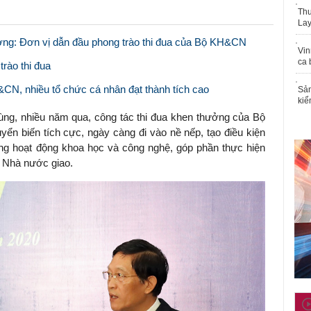
Thu
Lay
ợng: Đơn vị dẫn đầu phong trào thi đua của Bộ KH&CN
Vin
ca 
rào thi đua
CN, nhiều tổ chức cá nhân đạt thành tích cao
Sản
kiể
g, nhiều năm qua, công tác thi đua khen thưởng của Bộ
n biến tích cực, ngày càng đi vào nề nếp, tạo điều kiện
ong hoạt động khoa học và công nghệ, góp phần thực hiện
à Nhà nước giao.