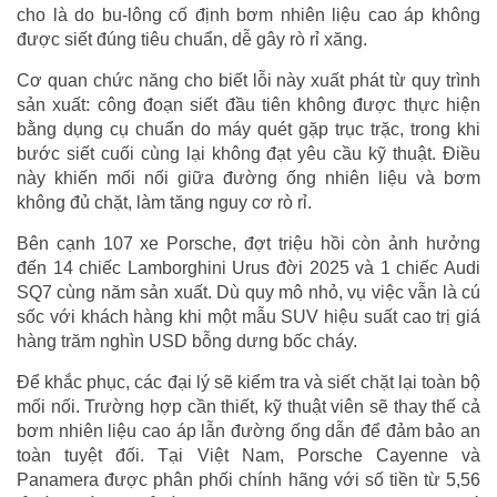
cho là do bu-lông cố định bơm nhiên liệu cao áp không
được siết đúng tiêu chuẩn, dễ gây rò rỉ xăng.
Cơ quan chức năng cho biết lỗi này xuất phát từ quy trình
sản xuất: công đoạn siết đầu tiên không được thực hiện
bằng dụng cụ chuẩn do máy quét gặp trục trặc, trong khi
bước siết cuối cùng lại không đạt yêu cầu kỹ thuật. Điều
này khiến mối nối giữa đường ống nhiên liệu và bơm
không đủ chặt, làm tăng nguy cơ rò rỉ.
Bên cạnh 107 xe Porsche, đợt triệu hồi còn ảnh hưởng
đến 14 chiếc Lamborghini Urus đời 2025 và 1 chiếc Audi
SQ7 cùng năm sản xuất. Dù quy mô nhỏ, vụ việc vẫn là cú
sốc với khách hàng khi một mẫu SUV hiệu suất cao trị giá
hàng trăm nghìn USD bỗng dưng bốc cháy.
Để khắc phục, các đại lý sẽ kiểm tra và siết chặt lại toàn bộ
mối nối. Trường hợp cần thiết, kỹ thuật viên sẽ thay thế cả
bơm nhiên liệu cao áp lẫn đường ống dẫn để đảm bảo an
toàn tuyệt đối. Tại Việt Nam, Porsche Cayenne và
Panamera được phân phối chính hãng với số tiền từ 5,56