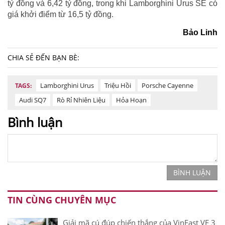
tỷ đồng và 6,42 tỷ đồng, trong khi Lamborghini Urus SE có
giá khởi điểm từ 16,5 tỷ đồng.
Bảo Linh
CHIA SẺ ĐẾN BẠN BÈ:
Lamborghini Urus
Triệu Hồi
Porsche Cayenne
TAGS:
Audi SQ7
Rò Rỉ Nhiên Liệu
Hỏa Hoạn
Bình luận
BÌNH LUẬN
TIN CÙNG CHUYÊN MỤC
Giải mã cú đúp chiến thắng của VinFast VF 3