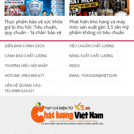
Thực phẩm bảo vệ sức khỏe
Phát hiện kho hàng và máy
giả bị thu hồi: Tiêu chuẩn,
móc sản xuất gần 3,5 tấn mỹ
quy chuẩn - 'lá chắn' bảo vệ
phẩm không có tiêu chuẩn
người tiêu dùng
DIỄN ĐÀN CHÍNH SÁCH
TIÊU CHUẨN CHẤT LƯỢNG
CẢNH BÁO CHẤT LƯỢNG
NĂNG SUẤT CHẤT LƯỢNG
THƯƠNG HIỆU HỘI NHẬP
VIDEO
HOTLINE: 0963.806.677
EMAIL:
TOASOAN@VIETQ.VN
LIÊN HỆ QUẢNG CÁO :
TEL:0988.624.621