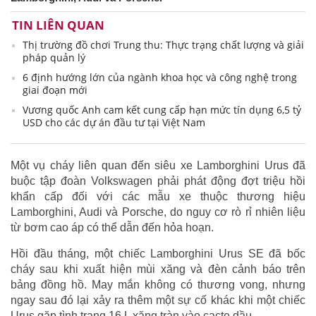
TIN LIÊN QUAN
Thị trường đồ chơi Trung thu: Thực trạng chất lượng và giải
pháp quản lý
6 định hướng lớn của ngành khoa học và công nghệ trong
giai đoạn mới
Vương quốc Anh cam kết cung cấp hạn mức tín dụng 6,5 tỷ
USD cho các dự án đầu tư tại Việt Nam
Một vụ cháy liên quan đến siêu xe Lamborghini Urus đã
buộc tập đoàn Volkswagen phải phát động đợt triệu hồi
khẩn cấp đối với các mẫu xe thuộc thương hiệu
Lamborghini, Audi và Porsche, do nguy cơ rò rỉ nhiên liệu
từ bơm cao áp có thể dẫn đến hỏa hoạn.
Hồi đầu tháng, một chiếc Lamborghini Urus SE đã bốc
cháy sau khi xuất hiện mùi xăng và đèn cảnh báo trên
bảng đồng hồ. May mắn không có thương vong, nhưng
ngay sau đó lại xảy ra thêm một sự cố khác khi một chiếc
Urus gặp tình trạng 16 L xăng tràn vào cacte dầu.