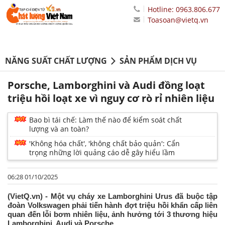
Hotline: 0963.806.677
Toasoan@vietq.vn
NĂNG SUẤT CHẤT LƯỢNG
SẢN PHẨM DỊCH VỤ
Porsche, Lamborghini và Audi đồng loạt
triệu hồi loạt xe vì nguy cơ rò rỉ nhiên liệu
Bao bì tái chế: Làm thế nào để kiểm soát chất
lượng và an toàn?
'Không hóa chất', 'không chất bảo quản': Cẩn
trọng những lời quảng cáo dễ gây hiểu lầm
06:28 01/10/2025
(VietQ.vn) - Một vụ cháy xe Lamborghini Urus đã buộc tập
đoàn Volkswagen phải tiến hành đợt triệu hồi khẩn cấp liên
quan đến lỗi bơm nhiên liệu, ảnh hưởng tới 3 thương hiệu
Lamborghini, Audi và Porsche.