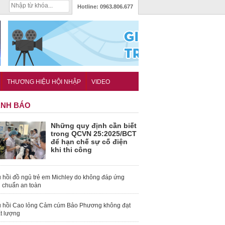
Hotline:
0963.806.677
THƯƠNG HIỆU HỘI NHẬP
VIDEO
NH BÁO
Những quy định cần biết
trong QCVN 25:2025/BCT
để hạn chế sự cố điện
khi thi công
 hồi đồ ngủ trẻ em Michley do không đáp ứng
u chuẩn an toàn
 hồi Cao lỏng Cảm cúm Bảo Phương không đạt
t lượng