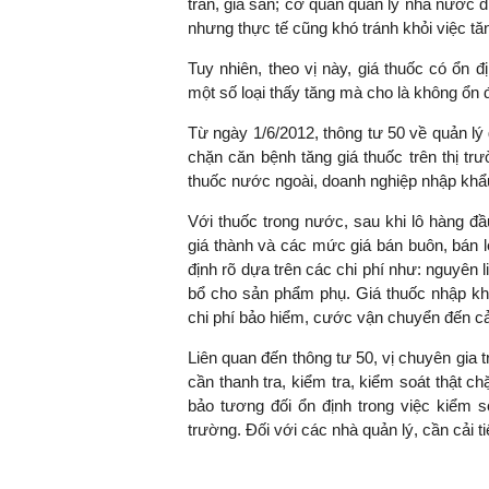
trần, giá sàn; cơ quan quản lý nhà nước đi
nhưng thực tế cũng khó tránh khỏi việc tăng
Tuy nhiên, theo vị này, giá thuốc có ổn 
một số loại thấy tăng mà cho là không ổn 
Từ ngày 1/6/2012, thông tư 50 về quản lý
chặn căn bệnh tăng giá thuốc trên thị t
thuốc nước ngoài, doanh nghiệp nhập khẩ
Với thuốc trong nước, sau khi lô hàng đầu
giá thành và các mức giá bán buôn, bán 
định rõ dựa trên các chi phí như: nguyên li
bổ cho sản phẩm phụ. Giá thuốc nhập khẩ
chi phí bảo hiểm, cước vận chuyển đến c
Liên quan đến thông tư 50, vị chuyên gia 
cần thanh tra, kiểm tra, kiểm soát thật 
bảo tương đối ổn định trong việc kiểm so
trường. Đối với các nhà quản lý, cần cải t