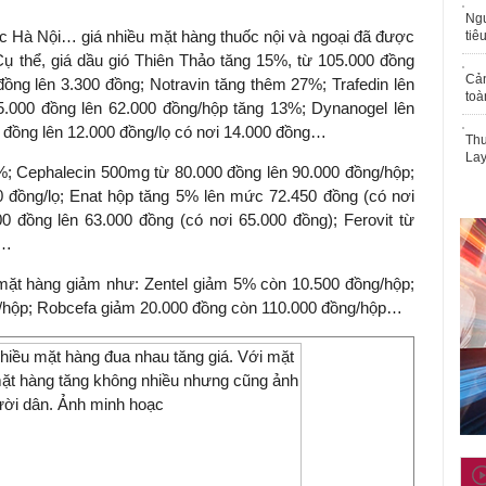
Ngư
ực Hà Nội… giá nhiều mặt hàng thuốc nội và ngoại đã được
tiê
Cụ thể, giá dầu gió Thiên Thảo tăng 15%, từ 105.000 đồng
Cả
đồng lên 3.300 đồng; Notravin tăng thêm 27%; Trafedin lên
toà
55.000 đồng lên 62.000 đồng/hộp tăng 13%; Dynanogel lên
0 đồng lên 12.000 đồng/lọ có nơi 14.000 đồng…
Thu
Lay
%; Cephalecin 500mg từ 80.000 đồng lên 90.000 đồng/hộp;
00 đồng/lọ; Enat hộp tăng 5% lên mức 72.450 đồng (có nơi
0 đồng lên 63.000 đồng (có nơi 65.000 đồng); Ferovit từ
p…
mặt hàng giảm như: Zentel giảm 5% còn 10.500 đồng/hộp;
/hộp; Robcefa giảm 20.000 đồng còn 110.000 đồng/hộp…