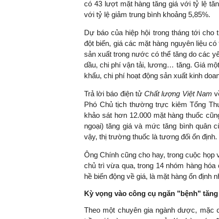
có 43 lượt mặt hàng tăng giá với tỷ lệ t
với tỷ lệ giảm trung bình khoảng 5,85%.
Dự báo của hiệp hội trong tháng tới cho
đột biến, giá các mặt hàng nguyên liệu có
TS. Nguyễn Đức Độ - Ph
Viện Kinh tế Tài chính
sản xuất trong nước có thể tăng do các yế
dầu, chi phí vận tải, lương… tăng. Giá một
khẩu, chi phí hoạt động sản xuất kinh doan
"Có rất nhiều vi
ngay từ bây giờ 
Trả lời báo điện tử
Chất lượng Việt Nam
về
đang được tiến
Phó Chủ tịch thường trực kiêm Tổng Thư
đầu tư cho kho
khảo sát hơn 12.000 mặt hàng thuốc cũng
nghệ; ban hành
ngoại) tăng giá và mức tăng bình quân c
khuyến khích đổ
vậy, thị trường thuốc là tương đối ổn định.
khởi nghiệp..."
Ông Chính cũng cho hay, trong cuộc họp 
chủ trì vừa qua, trong 14 nhóm hàng hóa
hề biến động về giá, là mặt hàng ổn định n
Kỳ vọng vào công cụ ngăn "bệnh" tăng
Theo một chuyên gia ngành dược, mặc dù