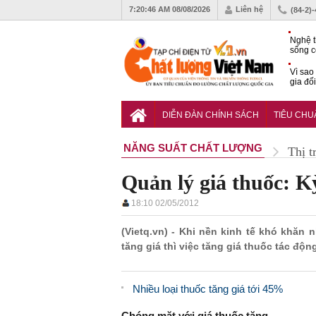
7:20:47 AM
08/08/2026
Liên hệ
(84-2)
Nghệ t
sống c
Vì sao
gia đố
Hạ tần
tâm Đà
DIỄN ĐÀN CHÍNH SÁCH
TIÊU CH
động s
NĂNG SUẤT CHẤT LƯỢNG
Thị t
Quản lý giá thuốc: K
18:10 02/05/2012
(Vietq.vn) - Khi nền kinh tế khó khăn
tăng giá thì việc tăng giá thuốc tác đ
Nhiều loại thuốc tăng giá tới 45%
Chóng mặt với giá thuốc tăng