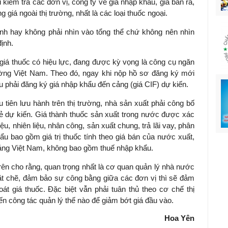
 kiểm tra các đơn vị, công ty về giá nhập khẩu, giá bán ra,
 giá ngoài thị trường, nhất là các loại thuốc ngoại.
định hay không phải nhìn vào tổng thể chứ không nên nhìn
định.
 giá thuốc có hiệu lực, đang được kỳ vọng là công cụ ngăn
rường Việt Nam. Theo đó, ngay khi nộp hồ sơ đăng ký mới
u phải đăng ký giá nhập khẩu đến cảng (giá CIF) dự kiến.
 tiên lưu hành trên thị trường, nhà sản xuất phải công bố
lẻ dự kiến. Giá thành thuốc sản xuất trong nước được xác
ệu, nhiên liệu, nhân công, sản xuất chung, trả lãi vay, phân
u bao gồm giá trị thuốc tính theo giá bán của nước xuất,
ảng Việt Nam, không bao gồm thuế nhập khẩu.
trên cho rằng, quan trọng nhất là cơ quan quản lý nhà nước
chặt chẽ, đảm bảo sự công bằng giữa các đơn vị thì sẽ đảm
át giá thuốc. Đặc biệt vẫn phải tuân thủ theo cơ chế thị
iến công tác quản lý thế nào để giảm bớt giá đầu vào.
Hoa Yên