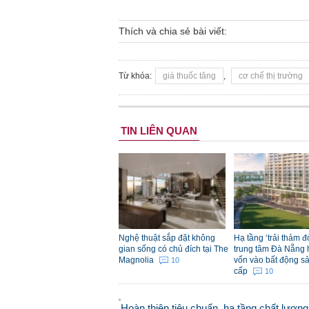
Thích và chia sẻ bài viết:
Từ khóa:
giá thuốc tăng
,
cơ chế thị trường
TIN LIÊN QUAN
Nghệ thuật sắp đặt không
Hạ tầng ‘trải thảm 
gian sống có chủ đích tại The
trung tâm Đà Nẵng 
Magnolia
vốn vào bất động s
10
cấp
10
Hoàn thiện tiêu chuẩn, hạ tầng chất lượng