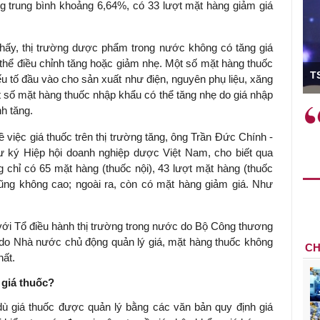
ăng trung bình khoảng 6,64%, có 33 lượt mặt hàng giảm giá
 thấy, thị trường dược phẩm trong nước không có tăng giá
 thể điều chỉnh tăng hoặc giảm nhẹ. Một số mặt hàng thuốc
ó Viện trưởng
T
u tố đầu vào cho sản xuất như điện, nguyên phụ liệu, xăng
 số mặt hàng thuốc nhập khẩu có thể tăng nhẹ do giá nhập
h tăng.
ệc phải làm
Việc sử dụng hiệu quả chính
và trên thực tế
sách tài khóa không chỉ mang ý
 việc giá thuốc trên thị trường tăng, ông Trần Đức Chính -
 hành như tăng
nghĩa hỗ trợ ngắn hạn mà còn
 ký Hiệp hội doanh nghiệp dược Việt Nam, cho biết qua
a học công
đóng vai trò tạo nền tảng cho
 chỉ có 65 mặt hàng (thuốc nội), 43 lượt mặt hàng (thuốc
 các cơ chế
tăng trưởng bền vững dài hạn.
ũng không cao; ngoài ra, còn có mặt hàng giảm giá. Như
i mới sáng tạo,
với Tổ điều hành thị trường trong nước do Bộ Công thương
 do Nhà nước chủ động quản lý giá, mặt hàng thuốc không
CH
hất.
 giá thuốc?
 giá thuốc được quản lý bằng các văn bản quy định giá