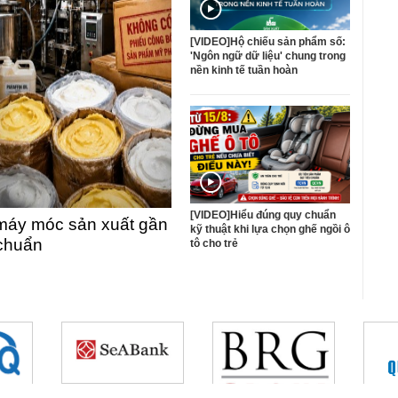
[VIDEO]Hộ chiếu sản phẩm số:
'Ngôn ngữ dữ liệu' chung trong
nền kinh tế tuần hoàn
[VIDEO]Hiểu đúng quy chuẩn
máy móc sản xuất gần
kỹ thuật khi lựa chọn ghế ngồi ô
 chuẩn
tô cho trẻ