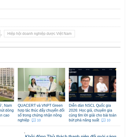
,
Hiệp hội doanh nghiệp dược Việt Nam
đỏ’, Nam
QUACERT và VNPT Green
Diễn đàn NSCL Quốc gia
hút dòng
hợp tác thúc đẩy chuyển đổi
2026: Học giả, chuyên gia
ản cao
số trong chứng nhận nông
cùng tìm lời giải cho bài toán
nghiệp
bứt phá năng suất
10
10
Khởi động Thử thách thanh niên đổi mới sáng