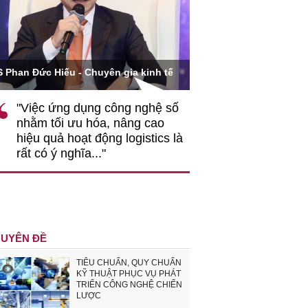
Ông Hoàng Quang Phòn
S Phan Đức Hiếu - Chuyên gia kinh tế
VCCI
"Việc ứng dụng công nghệ số
""Theo tôi, cần 
nhằm tối ưu hóa, nâng cao
gốc rễ về nhận
hiệu quả hoạt động logistics là
nghiệp cần coi
rất có ý nghĩa..."
động hài hoà là
triển..."
UYÊN ĐỀ
TIÊU CHUẨN, QUY CHUẨN
KỸ THUẬT PHỤC VỤ PHÁT
TRIỂN CÔNG NGHỆ CHIẾN
LƯỢC