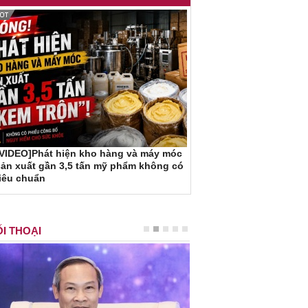
[VIDEO]Phát hiện kho hàng và máy móc
ản xuất gần 3,5 tấn mỹ phẩm không có
iêu chuẩn
I THOẠI