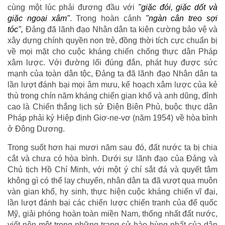
cùng một lúc phải đương đầu với
"giặc đói, giặc dốt và
giặc ngoại xâm"
. Trong hoàn cảnh
"ngàn cân treo sợi
tóc"
,
Đảng đã lãnh đạo Nhân dân ta kiên cường bảo vệ và
xây dựng chính quyền non trẻ, đồng thời tích cực chuẩn bị
về mọi mặt cho cuộc kháng chiến chống thực dân Pháp
xâm lược. Với đường lối đúng đắn, phát huy được sức
mạnh của toàn dân tộc, Đảng ta đã lãnh đạo Nhân dân ta
lần lượt đánh bại mọi âm mưu, kế hoạch xâm lược của kẻ
thù trong chín năm kháng chiến gian khổ và anh dũng, đỉnh
cao là Chiến thắng lịch sử Điện Biên Phủ, buộc thực dân
Pháp phải ký Hiệp định Giơ-ne-vơ (năm 1954) về hòa bình
ở Đông Dương.
Trong suốt hơn hai mươi năm sau đó, đất nước ta bị chia
cắt và chưa có hòa bình. Dưới sự lãnh đạo của Đảng và
Chủ tịch Hồ Chí Minh, với một ý chí sắt đá và quyết tâm
không gì có thể lay chuyển, nhân dân ta đã vượt qua muôn
vàn gian khổ, hy sinh, thực hiện cuộc kháng chiến vĩ đại,
lần lượt đánh bại các chiến lược chiến tranh của đế quốc
Mỹ, giải phóng hoàn toàn miền Nam, thống nhất đất nước,
viết nên một trong những trang sử hào hùng nhất của dân