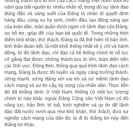
Những thành tựu to lớn của cách mạng Việt Nam suốt 95
năm qua bắt nguồn từ nhiều nhân tố, trong đó sự lãnh đạo
đúng đắn và sáng suốt của Đảng là nhân tố quyết định
hàng đầu, cùng sự hy sinh, chiến đấu, lao động sáng tạo
của toàn dân, toàn quân dưới ngọn cờ lãnh đạo của Đảng,
sự hỗ trợ, giúp đỡ của bạn bè quốc tế. Trong những thời
điểm khó khăn, thử thách, Đảng ta đã thể hiện rõ bản lĩnh,
tinh thần đoàn kết, là một khối thống nhất về ý chí và hành
động, từ đó lãnh đạo, chỉ đạo cả hệ thống chính trị nỗ lực
cố gắng đạt được những thành tựu to lớn, toàn diện trên
các lĩnh vực. Đồng thời, thông qua quá trình lãnh đạo cách
mạng, Đảng ta được tôi luyện và ngày càng trưởng thành,
vững mạnh, xứng đáng với vai trò và sứ mệnh lãnh đạo
cách mạng và sự tin cậy, kỳ vọng của nhân dân. Thực tiễn
đó đã khẳng định: ở Việt Nam, không có một lực lượng
chính trị nào khác ngoài Đảng Cộng sản Việt Nam có đủ
năng lực, bản lĩnh, trí tuệ, kinh nghiệm và uy tín để lãnh
đạo đất nước vượt qua mọi khó khăn, thử thách, đưa sự
nghiệp cách mạng của dân tộc ta đi từ thắng lợi này đến
thắng lợi khác.