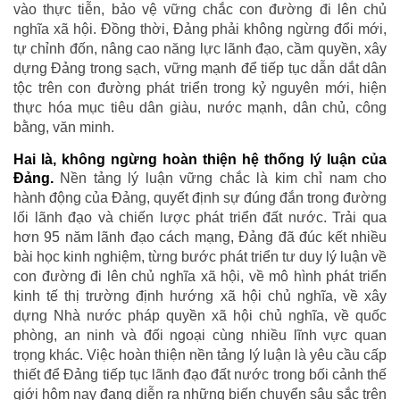
vào thực tiễn, bảo vệ vững chắc con đường đi lên chủ
nghĩa xã hội. Đồng thời, Đảng phải không ngừng đổi mới,
tự chỉnh đốn, nâng cao năng lực lãnh đạo, cầm quyền, xây
dựng Đảng trong sạch, vững mạnh để tiếp tục dẫn dắt dân
tộc trên con đường phát triển trong kỷ nguyên mới, hiện
thực hóa mục tiêu dân giàu, nước mạnh, dân chủ, công
bằng, văn minh.
Hai là, không ngừng hoàn thiện hệ thống lý luận của
Đảng.
Nền tảng lý luận vững chắc là kim chỉ nam cho
hành động của Đảng, quyết định sự đúng đắn trong đường
lối lãnh đạo và chiến lược phát triển đất nước. Trải qua
hơn 95 năm lãnh đạo cách mạng, Đảng đã đúc kết nhiều
bài học kinh nghiệm, từng bước phát triển tư duy lý luận về
con đường đi lên chủ nghĩa xã hội, về mô hình phát triển
kinh tế thị trường định hướng xã hội chủ nghĩa, về xây
dựng Nhà nước pháp quyền xã hội chủ nghĩa, về quốc
phòng, an ninh và đối ngoại cùng nhiều lĩnh vực quan
trọng khác. Việc hoàn thiện nền tảng lý luận là yêu cầu cấp
thiết để Đảng tiếp tục lãnh đạo đất nước trong bối cảnh thế
giới hôm nay đang diễn ra những biến chuyển sâu sắc trên