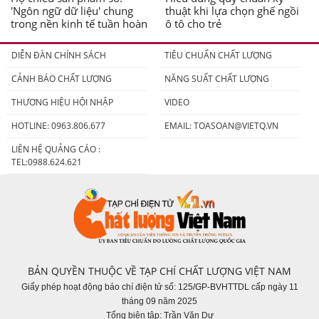
'Ngôn ngữ dữ liệu' chung
thuật khi lựa chọn ghế ngồi
trong nền kinh tế tuần hoàn
ô tô cho trẻ
DIỄN ĐÀN CHÍNH SÁCH
TIÊU CHUẨN CHẤT LƯỢNG
CẢNH BÁO CHẤT LƯỢNG
NĂNG SUẤT CHẤT LƯỢNG
THƯƠNG HIỆU HỘI NHẬP
VIDEO
HOTLINE: 0963.806.677
EMAIL:
TOASOAN@VIETQ.VN
LIÊN HỆ QUẢNG CÁO :
TEL:0988.624.621
BẢN QUYỀN THUỘC VỀ TẠP CHÍ CHẤT LƯỢNG VIỆT NAM
Giấy phép hoạt động báo chí điện tử số: 125/GP-BVHTTDL cấp ngày 11
tháng 09 năm 2025
Tổng biên tập: Trần Văn Dư