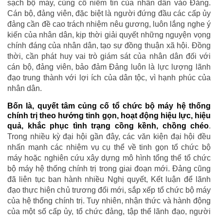
sạch bộ máy, củng cố niềm tin của nhân dân vào Đảng.
Cán bộ, đảng viên, đặc biệt là người đứng đầu các cấp ủy
đảng cần đề cao trách nhiệm nêu gương, luôn lắng nghe ý
kiến của nhân dân, kịp thời giải quyết những nguyện vọng
chính đáng của nhân dân, tạo sự đồng thuận xã hội. Đồng
thời, cần phát huy vai trò giám sát của nhân dân đối với
cán bộ, đảng viên, bảo đảm Đảng luôn là lực lượng lãnh
đạo trung thành với lợi ích của dân tộc, vì hạnh phúc của
nhân dân.
Bốn là, quyết tâm củng cố tổ chức bộ máy hệ thống
chính trị theo hướng tinh gọn, hoạt động hiệu lực, hiệu
quả, khắc phục tình trạng cồng kềnh, chồng chéo
.
Trong nhiều kỳ đại hội gần đây, các văn kiện đại hội đều
nhấn mạnh các nhiệm vụ cụ thể về tinh gọn tổ chức bộ
máy hoặc nghiên cứu xây dựng mô hình tổng thể tổ chức
bộ máy hệ thống chính trị trong giai đoạn mới. Đảng cũng
đã liên tục ban hành nhiều Nghị quyết, Kết luận để lãnh
đạo thực hiện chủ trương đổi mới, sắp xếp tổ chức bộ máy
của hệ thống chính trị. Tuy nhiên, nhận thức và hành động
của một số cấp ủy, tổ chức đảng, tập thể lãnh đạo, người