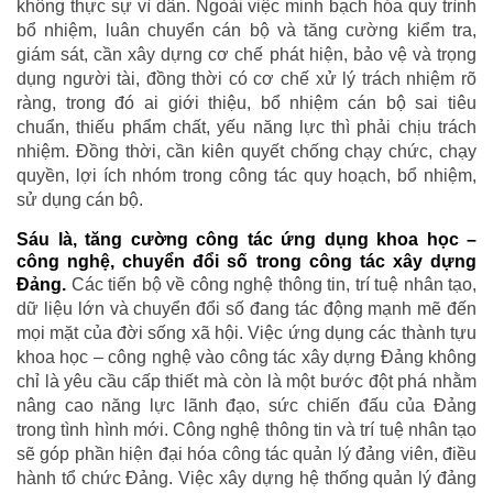
không thực sự vì dân. Ngoài việc minh bạch hóa quy trình
bổ nhiệm, luân chuyển cán bộ và tăng cường kiểm tra,
giám sát, cần xây dựng cơ chế phát hiện, bảo vệ và trọng
dụng người tài, đồng thời có cơ chế xử lý trách nhiệm rõ
ràng, trong đó ai giới thiệu, bổ nhiệm cán bộ sai tiêu
chuẩn, thiếu phẩm chất, yếu năng lực thì phải chịu trách
nhiệm. Đồng thời, cần kiên quyết chống chạy chức, chạy
quyền, lợi ích nhóm trong công tác quy hoạch, bổ nhiệm,
sử dụng cán bộ.
Sáu là, tăng cường công tác ứng dụng khoa học –
công nghệ, chuyển đổi số trong công tác xây dựng
Đảng.
Các tiến bộ về công nghệ thông tin, trí tuệ nhân tạo,
dữ liệu lớn và chuyển đổi số đang tác động mạnh mẽ đến
mọi mặt của đời sống xã hội. Việc ứng dụng các thành tựu
khoa học – công nghệ vào công tác xây dựng Đảng không
chỉ là yêu cầu cấp thiết mà còn là một bước đột phá nhằm
nâng cao năng lực lãnh đạo, sức chiến đấu của Đảng
trong tình hình mới. Công nghệ thông tin và trí tuệ nhân tạo
sẽ góp phần hiện đại hóa công tác quản lý đảng viên, điều
hành tổ chức Đảng. Việc xây dựng hệ thống quản lý đảng