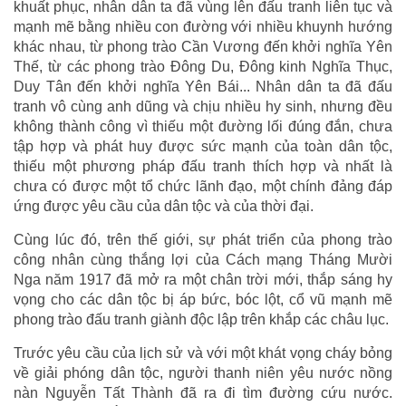
khuất phục, nhân dân ta đã vùng lên đấu tranh liên tục và
mạnh mẽ bằng nhiều con đường với nhiều khuynh hướng
khác nhau, từ phong trào Cần Vương đến khởi nghĩa Yên
Thế, từ các phong trào Đông Du, Đông kinh Nghĩa Thục,
Duy Tân đến khởi nghĩa Yên Bái... Nhân dân ta đã đấu
tranh vô cùng anh dũng và chịu nhiều hy sinh, nhưng đều
không thành công vì thiếu một đường lối đúng đắn, chưa
tập hợp và phát huy được sức mạnh của toàn dân tộc,
thiếu một phương pháp đấu tranh thích hợp và nhất là
chưa có được một tổ chức lãnh đạo, một chính đảng đáp
ứng được yêu cầu của dân tộc và của thời đại.
Cùng lúc đó, trên thế giới, sự phát triển của phong trào
công nhân cùng thắng lợi của Cách mạng Tháng Mười
Nga năm 1917 đã mở ra một chân trời mới, thắp sáng hy
vọng cho các dân tộc bị áp bức, bóc lột, cổ vũ mạnh mẽ
phong trào đấu tranh giành độc lập trên khắp các châu lục.
Trước yêu cầu của lịch sử và với một khát vọng cháy bỏng
về giải phóng dân tộc, người thanh niên yêu nước nồng
nàn Nguyễn Tất Thành đã ra đi tìm đường cứu nước.