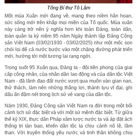
Tổng Bí thư Tô Lâm
Một mùa Xuân mới đang về, mang theo niềm hân hoan,
sức sống mới trên khắp mọi miền của Tổ quốc. Mùa xuân
này càng trở nên ý nghĩa hơn khi toàn Đảng, toàn dân,
toàn quân ta kỷ niệm 95 năm Ngày thành lập Đảng Cộng
sản Việt Nam (03/02/1930 - 03/02/2025) như một mốc son
chói lọi để cả nước bước vào một chặng đường phát triển
mới, hướng tới một tương lai rạng ngời.
Trong suốt 95 Xuân qua, Đảng ta - đội tiên phong của giai
cấp công nhân, của nhân dân lao động và của dân tộc Việt
Nam - đã lãnh đạo đất nước vượt qua muôn vàn gian nan,
thử thách, làm nên những thắng lợi, thành tựu vĩ đại, ghi
dấu ấn đậm nét trong lịch sử vẻ vang của dân tộc.
Năm 1930, Đảng Cộng sản Việt Nam ra đời trong một bối
cảnh lịch sử đặc biệt và với một sứ mệnh đặc biệt. Từ giữa
thế kỷ XIX, thực dân Pháp xâm lược nước ta và áp đặt ách
thống trị tàn bạo, khiến dân tộc ta chịu cảnh nô lệ, lầm
than. Với truyền thống yêu nước và tinh thần không chịu