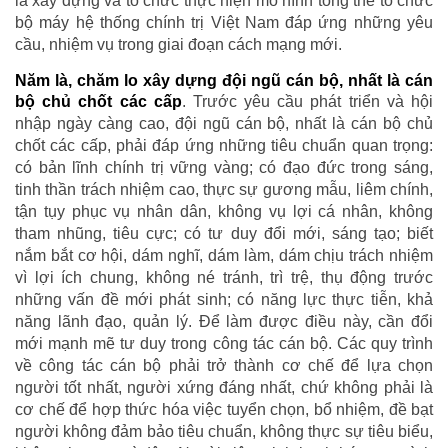
là xây dựng và tổ chức thực hiện mô hình tổng thể tổ chức
bộ máy hệ thống chính trị Việt Nam đáp ứng những yêu
cầu, nhiệm vụ trong giai đoạn cách mạng mới.
Năm là, chăm lo xây dựng đội ngũ cán bộ, nhất là cán
bộ chủ chốt các cấp
. Trước yêu cầu phát triển và hội
nhập ngày càng cao, đội ngũ cán bộ, nhất là cán bộ chủ
chốt các cấp, phải đáp ứng những tiêu chuẩn quan trọng:
có bản lĩnh chính trị vững vàng; có đạo đức trong sáng,
tinh thần trách nhiệm cao, thực sự gương mẫu, liêm chính,
tận tụy phục vụ nhân dân, không vụ lợi cá nhân, không
tham nhũng, tiêu cực; có tư duy đổi mới, sáng tạo; biết
nắm bắt cơ hội, dám nghĩ, dám làm, dám chịu trách nhiệm
vì lợi ích chung, không né tránh, trì trệ, thụ động trước
những vấn đề mới phát sinh; có năng lực thực tiễn, khả
năng lãnh đạo, quản lý. Để làm được điều này, cần đổi
mới mạnh mẽ tư duy trong công tác cán bộ. Các quy trình
về công tác cán bộ phải trở thành cơ chế để lựa chọn
người tốt nhất, người xứng đáng nhất, chứ không phải là
cơ chế để hợp thức hóa việc tuyển chọn, bổ nhiệm, đề bạt
người không đảm bảo tiêu chuẩn, không thực sự tiêu biểu,