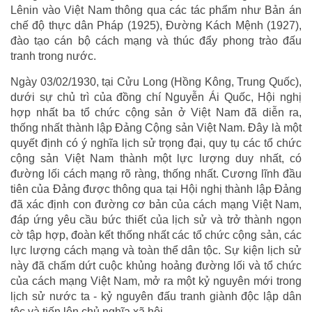
Lênin vào Việt Nam thông qua các tác phẩm như Bản án
chế độ thực dân Pháp (1925), Đường Kách Mệnh (1927),
đào tạo cán bộ cách mạng và thúc đẩy phong trào đấu
tranh trong nước.
Ngày 03/02/1930, tại Cửu Long (Hồng Kông, Trung Quốc),
dưới sự chủ trì của đồng chí Nguyễn Ái Quốc, Hội nghị
hợp nhất ba tổ chức cộng sản ở Việt Nam đã diễn ra,
thống nhất thành lập Đảng Cộng sản Việt Nam. Đây là một
quyết định có ý nghĩa lịch sử trọng đại, quy tụ các tổ chức
cộng sản Việt Nam thành một lực lượng duy nhất, có
đường lối cách mạng rõ ràng, thống nhất. Cương lĩnh đầu
tiên của Đảng được thông qua tại Hội nghị thành lập Đảng
đã xác định con đường cơ bản của cách mạng Việt Nam,
đáp ứng yêu cầu bức thiết của lịch sử và trở thành ngọn
cờ tập hợp, đoàn kết thống nhất các tổ chức cộng sản, các
lực lượng cách mạng và toàn thể dân tộc. Sự kiện lịch sử
này đã chấm dứt cuộc khủng hoảng đường lối và tổ chức
của cách mạng Việt Nam, mở ra một kỷ nguyên mới trong
lịch sử nước ta - kỷ nguyên đấu tranh giành độc lập dân
tộc và tiến lên chủ nghĩa xã hội.