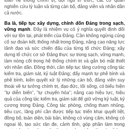
toàn hệ thống chính trị, đội ngũ trí thức, các cơ quan
nghiên cứu lý luận và từng cán bộ, đảng viên và nhân dân
cả nước.
Ba là, tiếp tục xây dựng, chỉnh đốn Đảng trong sạch,
vững mạnh
. Đây là nhiệm vụ có ý nghĩa quyết định đối
với sự tồn tại, phát triển của Đảng. Cần không ngừng củng
cố sự đoàn kết, thống nhất trong Đảng, nâng cao năng lực
lãnh đạo và sức chiến đấu của từng tổ chức Đảng; xây
dựng tổ chức cơ sở Đảng thực sự trong sạch, vững mạnh,
làm nòng cốt trong hệ thống chính trị và gắn bó mật thiết
với nhân dân. Đồng thời, cần tiếp tục tăng cường công tác
kiểm tra, giám sát, kỷ luật Đảng; đẩy mạnh tự phê bình và
phê bình, kiên quyết xử lý những cán bộ, đảng viên suy
thoái về tư tưởng chính trị, đạo đức, lối sống, có biểu hiện
"tự diễn biến", "tự chuyển hóa"; nâng cao hiệu lực, hiệu
quả của công tác kiểm tra, giám sát để giữ vững kỷ luật, kỷ
cương trong Đảng. Công tác phòng, chống tham nhũng,
tiêu cực, lãng phí cần được tiếp tục triển khai quyết liệt,
đồng bộ, toàn diện, bài bản, không có vùng cấm, không có
ngoại lệ, tạo sức răn đe, cảnh tỉnh, góp phần làm trong