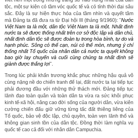
tộc, một sự kiện có tầm vóc quốc tế và có tính thời đại sâu
sắc. Đây là sự hiện thực hóa của tầm nhìn và quyết tâm
mà Đảng ta đã đưa ra từ Đại hội III (tháng 9/1960): "
Nước
Việt Nam ta là một, dân tộc Việt Nam ta là một. Nhất định
nước ta sẽ được thống nhất trên cơ sở độc lập và dân chủ,
nhất định dân tộc sẽ được đoàn tụ trong hòa bình, tự do và
hạnh phúc. Sông có thể cạn, núi có thể mòn, nhưng ý chí
thống nhất Tổ quốc của nhân dân cả nước ta quyết không
bao giờ lay chuyển và cuối cùng chúng ta nhất định sẽ
giành được thắng lợi
".
Trong lúc phải khẩn trương khắc phục những hậu quả vô
cùng nặng nề do chiến tranh để lại, đất nước ta lại tiếp tục
phải đương đầu với những thử thách mới. Đảng tiếp tục
lãnh đạo toàn quân và toàn dân ta vừa ra sức khôi phục
kinh tế-xã hội, nâng cao đời sống của người dân, vừa kiên
cường chiến đấu giữ vững từng tấc đất thiêng liêng của
Tổ quốc, bảo vệ độc lập, chủ quyền, toàn vẹn lãnh thổ và
không gian sinh tồn của dân tộc. Đồng thời làm nghĩa vụ
quốc tế cao cả đối với nhân dân Campuchia.