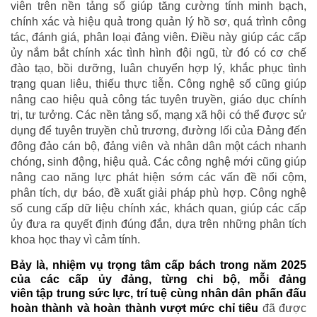
viên trên nền tảng số giúp tăng cường tính minh bạch,
chính xác và hiệu quả trong quản lý hồ sơ, quá trình công
tác, đánh giá, phân loại đảng viên. Điều này giúp các cấp
ủy nắm bắt chính xác tình hình đội ngũ, từ đó có cơ chế
đào tạo, bồi dưỡng, luân chuyển hợp lý, khắc phục tình
trạng quan liêu, thiếu thực tiễn. Công nghệ số cũng giúp
nâng cao hiệu quả công tác tuyên truyền, giáo dục chính
trị, tư tưởng. Các nền tảng số, mạng xã hội có thể được sử
dụng để tuyên truyền chủ trương, đường lối của Đảng đến
đông đảo cán bộ, đảng viên và nhân dân một cách nhanh
chóng, sinh động, hiệu quả. Các công nghệ mới cũng giúp
nâng cao năng lực phát hiện sớm các vấn đề nổi cộm,
phân tích, dự báo, đề xuất giải pháp phù hợp. Công nghệ
số cung cấp dữ liệu chính xác, khách quan, giúp các cấp
ủy đưa ra quyết định đúng đắn, dựa trên những phân tích
khoa học thay vì cảm tính.
Bảy là, nhiệm vụ trọng tâm cấp bách trong năm 2025
của các cấp ủy đảng, từng chi bộ, mỗi đảng
viên
tập
trung sức lực, trí tuệ cùng nhân dân phấn đấu
hoàn thành và hoàn thành vượt mức chỉ tiêu
đã được