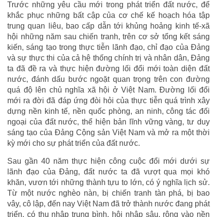
Trước những yêu cầu mới trong phát triển đất nước, để
khắc phục những bất cập của cơ chế kế hoạch hóa tập
trung quan liêu, bao cấp dẫn tới khủng hoảng kinh tế-xã
hội những năm sau chiến tranh, trên cơ sở tổng kết sáng
kiến, sáng tạo trong thực tiễn lãnh đạo, chỉ đạo của Đảng
và sự thực thi của cả hệ thống chính trị và nhân dân, Đảng
ta đã đề ra và thực hiện đường lối đổi mới toàn diện đất
nước, đánh dấu bước ngoặt quan trọng trên con đường
quá độ lên chủ nghĩa xã hội ở Việt Nam. Đường lối đổi
mới ra đời đã đáp ứng đòi hỏi của thực tiễn quá trình xây
dựng nền kinh tế, nền quốc phòng, an ninh, công tác đối
ngoại của đất nước, thể hiện bản lĩnh vững vàng, tư duy
sáng tạo của Đảng Cộng sản Việt Nam và mở ra một thời
kỳ mới cho sự phát triển của đất nước.
Sau gần 40 năm thực hiện công cuộc đổi mới dưới sự
lãnh đạo của Đảng, đất nước ta đã vượt qua mọi khó
khăn, vươn tới những thành tựu to lớn, có ý nghĩa lịch sử.
Từ một nước nghèo nàn, bị chiến tranh tàn phá, bị bao
vây, cô lập, đến nay Việt Nam đã trở thành nước đang phát
triển, có thu nhập trung bình, hội nhập sâu, rộng vào nền