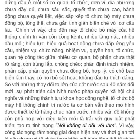
đứng đầu ở một số cơ quan, tổ chức, đơn vị, địa phương
chưa đầy đủ, chưa sâu sắc, quyết tâm chưa cao, hành
động chưa quyết liệt, việc sắp xếp tổ chức bộ máy chưa
đồng bộ, tổng thể, chưa gắn tinh giản biên chế với cơ cấu
lại... Chính vì vậy, cho đến nay tổ chức bộ máy của hệ
thống chính trị vẫn còn cồng kềnh, nhiều tầng nấc, nhiều
đầu mối; hiệu lực, hiệu quả hoạt động chưa đáp ứng yêu
cầu, nhiệm vụ; chức năng, nhiệm vụ, quyền hạn, tổ chức,
quan hệ công tác giữa nhiều cơ quan, bộ phận chưa thật
rõ ràng, còn trùng lắp, chồng chéo; phân định trách nhiệm,
phân cấp, phân quyền chưa đồng bộ, hợp lý, có chỗ bao
biện làm thay, có nơi bỏ sót hoặc không đầu tư thích đáng.
So với những thay đổi to lớn của đất nước sau 40 năm đổi
mới, sự phát triển của Nhà nước pháp quyền xã hội chủ
nghĩa và những thành tựu khoa học công nghệ, tổ chức bộ
máy hệ thống chính trị nước ta cơ bản vẫn theo mô hình
được thiết kế từ hàng chục năm trước, nhiều vấn đề không
còn phù hợp với điều kiện mới là trái với quy luật phát
triển; tạo ra tình trạng
"Nói không đi đôi với làm"
. Vì vậy,
công tác trọng tâm trong giai đoạn hiện nay và thời gian tới