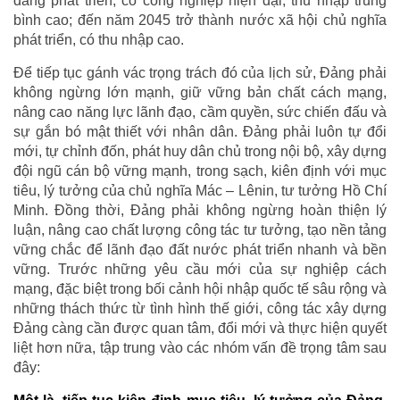
đang phát triển, có công nghiệp hiện đại, thu nhập trung
bình cao; đến năm 2045 trở thành nước xã hội chủ nghĩa
phát triển, có thu nhập cao.
Để tiếp tục gánh vác trọng trách đó của lịch sử, Đảng phải
không ngừng lớn mạnh, giữ vững bản chất cách mạng,
nâng cao năng lực lãnh đạo, cầm quyền, sức chiến đấu và
sự gắn bó mật thiết với nhân dân. Đảng phải luôn tự đổi
mới, tự chỉnh đốn, phát huy dân chủ trong nội bộ, xây dựng
đội ngũ cán bộ vững mạnh, trong sạch, kiên định với mục
tiêu, lý tưởng của chủ nghĩa Mác – Lênin, tư tưởng Hồ Chí
Minh. Đồng thời, Đảng phải không ngừng hoàn thiện lý
luận, nâng cao chất lượng công tác tư tưởng, tạo nền tảng
vững chắc để lãnh đạo đất nước phát triển nhanh và bền
vững. Trước những yêu cầu mới của sự nghiệp cách
mạng, đặc biệt trong bối cảnh hội nhập quốc tế sâu rộng và
những thách thức từ tình hình thế giới, công tác xây dựng
Đảng càng cần được quan tâm, đổi mới và thực hiện quyết
liệt hơn nữa, tập trung vào các nhóm vấn đề trọng tâm sau
đây: