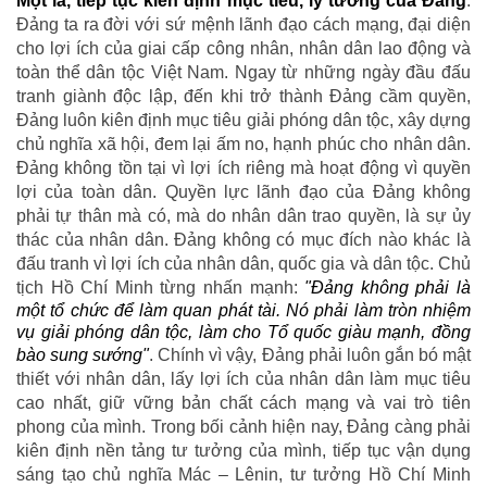
Một là, tiếp tục kiên định mục tiêu, lý tưởng của Đảng
.
Đảng ta ra đời với sứ mệnh lãnh đạo cách mạng, đại diện
cho lợi ích của giai cấp công nhân, nhân dân lao động và
toàn thể dân tộc Việt Nam. Ngay từ những ngày đầu đấu
tranh giành độc lập, đến khi trở thành Đảng cầm quyền,
Đảng luôn kiên định mục tiêu giải phóng dân tộc, xây dựng
chủ nghĩa xã hội, đem lại ấm no, hạnh phúc cho nhân dân.
Đảng không tồn tại vì lợi ích riêng mà hoạt động vì quyền
lợi của toàn dân. Quyền lực lãnh đạo của Đảng không
phải tự thân mà có, mà do nhân dân trao quyền, là sự ủy
thác của nhân dân. Đảng không có mục đích nào khác là
đấu tranh vì lợi ích của nhân dân, quốc gia và dân tộc. Chủ
tịch Hồ Chí Minh từng nhấn mạnh:
"Đảng không phải là
một tổ chức để làm quan phát tài. Nó phải làm tròn nhiệm
vụ giải phóng dân tộc, làm cho Tổ quốc giàu mạnh, đồng
bào sung sướng"
. Chính vì vậy, Đảng phải luôn gắn bó mật
thiết với nhân dân, lấy lợi ích của nhân dân làm mục tiêu
cao nhất, giữ vững bản chất cách mạng và vai trò tiên
phong của mình. Trong bối cảnh hiện nay, Đảng càng phải
kiên định nền tảng tư tưởng của mình, tiếp tục vận dụng
sáng tạo chủ nghĩa Mác – Lênin, tư tưởng Hồ Chí Minh