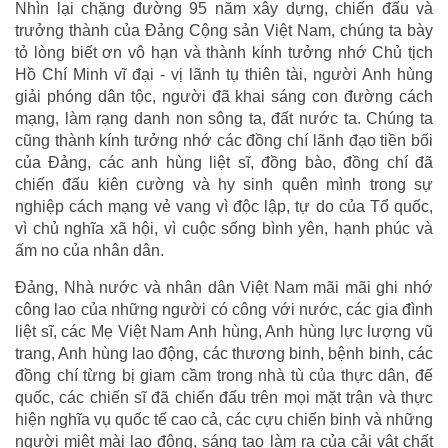
Nhìn lại chặng đường 95 năm xây dựng, chiến đấu và
trưởng thành của Đảng Cộng sản Việt Nam, chúng ta bày
tỏ lòng biết ơn vô hạn và thành kính tưởng nhớ Chủ tịch
Hồ Chí Minh vĩ đại - vị lãnh tụ thiên tài, người Anh hùng
giải phóng dân tộc, người đã khai sáng con đường cách
mạng, làm rạng danh non sông ta, đất nước ta. Chúng ta
cũng thành kính tưởng nhớ các đồng chí lãnh đạo tiền bối
của Đảng, các anh hùng liệt sĩ, đồng bào, đồng chí đã
chiến đấu kiên cường và hy sinh quên mình trong sự
nghiệp cách mạng vẻ vang vì độc lập, tự do của Tổ quốc,
vì chủ nghĩa xã hội, vì cuộc sống bình yên, hạnh phúc và
ấm no của nhân dân.
Đảng, Nhà nước và nhân dân Việt Nam mãi mãi ghi nhớ
công lao của những người có công với nước, các gia đình
liệt sĩ, các Mẹ Việt Nam Anh hùng, Anh hùng lực lượng vũ
trang, Anh hùng lao động, các thương binh, bệnh binh, các
đồng chí từng bị giam cầm trong nhà tù của thực dân, đế
quốc, các chiến sĩ đã chiến đấu trên mọi mặt trận và thực
hiện nghĩa vụ quốc tế cao cả, các cựu chiến binh và những
người miệt mài lao động, sáng tạo làm ra của cải vật chất