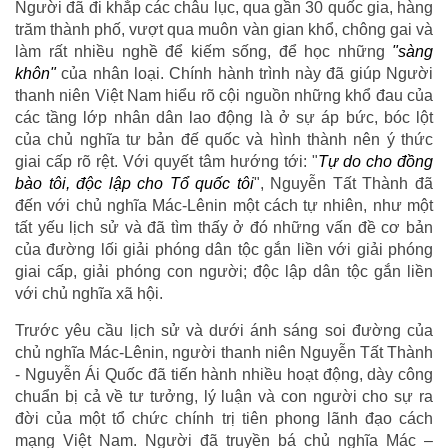
Người đã đi khắp các châu lục, qua gần 30 quốc gia, hàng
trăm thành phố, vượt qua muôn vàn gian khổ, chông gai và
làm rất nhiều nghề để kiếm sống, để học những
"sàng
khôn"
của nhân loại. Chính hành trình này đã giúp Người
thanh niên Việt Nam hiểu rõ cội nguồn những khổ đau của
các tầng lớp nhân dân lao động là ở sự áp bức, bóc lột
của chủ nghĩa tư bản đế quốc và hình thành nên ý thức
giai cấp rõ rệt. Với quyết tâm hướng tới: "
Tự do cho đồng
bào tôi, độc lập cho Tổ quốc tôi
", Nguyễn Tất Thành đã
đến với chủ nghĩa Mác-Lênin một cách tự nhiên, như một
tất yếu lịch sử và đã tìm thấy ở đó những vấn đề cơ bản
của đường lối giải phóng dân tộc gắn liền với giải phóng
giai cấp, giải phóng con người; độc lập dân tộc gắn liền
với chủ nghĩa xã hội.
Trước yêu cầu lịch sử và dưới ánh sáng soi đường của
chủ nghĩa Mác-Lênin, người thanh niên Nguyễn Tất Thành
- Nguyễn Ái Quốc đã tiến hành nhiều hoạt động, dày công
chuẩn bị cả về tư tưởng, lý luận và con người cho sự ra
đời của một tổ chức chính trị tiên phong lãnh đạo cách
mạng Việt Nam. Người đã truyền bá chủ nghĩa Mác –