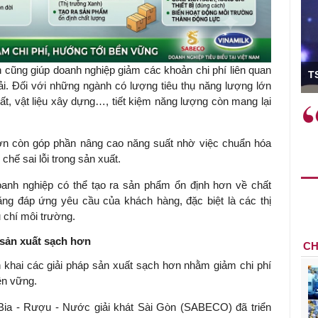
ó Viện trưởng
h cũng giúp doanh nghiệp giảm các khoản chi phí liên quan
T
ải. Đối với những ngành có lượng tiêu thụ năng lượng lớn
t, vật liệu xây dựng…, tiết kiệm năng lượng còn mang lại
ệc phải làm
Việc sử dụng hiệu quả chính
và trên thực tế
sách tài khóa không chỉ mang ý
 hành như tăng
nghĩa hỗ trợ ngắn hạn mà còn
hơn còn góp phần nâng cao năng suất nhờ việc chuẩn hóa
a học công
đóng vai trò tạo nền tảng cho
chế sai lỗi trong sản xuất.
 các cơ chế
tăng trưởng bền vững dài hạn.
oanh nghiệp có thể tạo ra sản phẩm ổn định hơn về chất
i mới sáng tạo,
năng đáp ứng yêu cầu của khách hàng, đặc biệt là các thị
 chí môi trường.
sản xuất sạch hơn
CH
n khai các giải pháp sản xuất sạch hơn nhằm giảm chi phí
ền vững.
Bia - Rượu - Nước giải khát Sài Gòn (SABECO) đã triển