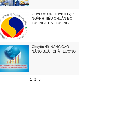
CHÀO MỪNG THÀNH LẬP
NGÀNH TIÊU CHUẨN ĐO
LƯỜNG CHẤT LƯỢNG
Chuyên đề: NÂNG CAO
NĂNG SUẤT CHẤT LƯỢNG
1
2
3