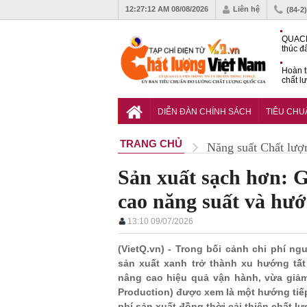
12:27:14 AM
08/08/2026
Liên hệ
(84-2
QUACE
thúc đ
chứng
Hoàn t
chất l
hóa cô
TCVN 
nghiền
DIỄN ĐÀN CHÍNH SÁCH
TIÊU CH
TRANG CHỦ
Năng suất Chất lượ
Sản xuất sạch hơn: G
cao năng suất và hướ
13:10 09/07/2026
(VietQ.vn) - Trong bối cảnh chi phí n
sản xuất xanh trở thành xu hướng tất
nâng cao hiệu quả vận hành, vừa giảm
Production) được xem là một hướng tiếp
phí sản xuất đồng thời cải thiện chất l