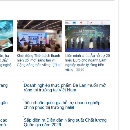
ẩn, hạ
Khởi động Thử thách thanh
Liên minh châu Âu hỗ trợ 20
c đẩy
niên đổi mới sáng tạo vì
triệu Euro cho ngành Lâm
ng nghệ
Cộng đồng bền vững
nghiệp quản lý rừng bền
10
vững
10
rang
Doanh nghiệp thực phẩm Ba Lan muốn mở
rộng thị trường tại Việt Nam
 gần
Tiêu chuẩn quốc gia hỗ trợ doanh nghiệp
chinh phục thị trường halal
 các
Sắp diễn ra Diễn đàn Năng suất Chất lượng
i mới
Quốc gia năm 2026