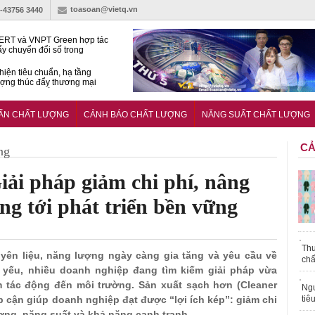
toasoan@vietq.vn
)-43756 3440
RT và VNPT Green hợp tác
ẩy chuyển đổi số trong
 nhận nông nghiệp
hiện tiêu chuẩn, hạ tầng
ượng thúc đẩy thương mại
ng nghệ chiến lược
14380-1:2025 về máy
 di động
UẨN CHẤT LƯỢNG
CẢNH BÁO CHẤT LƯỢNG
NĂNG SUẤT CHẤT LƯỢNG
CẢ
ng
iải pháp giảm chi phí, nâng
ng tới phát triển bền vững
Thu
guyên liệu, năng lượng ngày càng gia tăng và yêu cầu về
chấ
 yếu, nhiều doanh nghiệp đang tìm kiếm giải pháp vừa
 tác động đến môi trường. Sản xuất sạch hơn (Cleaner
Ngư
 cận giúp doanh nghiệp đạt được “lợi ích kép”: giảm chi
tiê
ượng, năng suất và khả năng cạnh tranh.