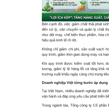
TS. Nguyễn Đức Độ - Ph
Bên cạnh đó, việc giảm chất thải phát sin
Viện Kinh tế Tài chính
đến xử lý, vận chuyển và quản lý chất th
như dệt may, chế biến thực phẩm, hóa chấ
"Có rất nhiều vi
hiệu quả kinh tế rõ rệt.
ngay từ bây giờ 
đang được tiến
Không chỉ giảm chi phí, sản xuất sạch 
đầu tư cho kho
quy trình, giảm thời gian dừng máy và hạn 
nghệ; ban hành
Khi quy trình được kiểm soát tốt hơn, d
khuyến khích đổ
lượng, giảm tỷ lệ hàng lỗi và tăng khả 
khởi nghiệp..."
trường xuất khẩu ngày càng chú trọng tiêu
Doanh nghiệp Việt từng bước áp dụng 
Tại Việt Nam, nhiều doanh nghiệp đã triể
vận hành và đáp ứng yêu cầu phát triển b
Trong ngành bia, Tổng công ty Cổ phần 