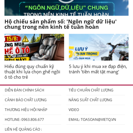
Hộ chiếu sản phẩm số: 'Ngôn ngữ dữ liệu'
chung trong nền kinh tế tuần hoàn
Hiểu đúng quy chuẩn kỹ
5 lưu ý khi mua xe đạp điện,
thuật khi lựa chọn ghế ngồi
tránh 'tiền mất tật mang'
ô tô cho trẻ
DIỄN ĐÀN CHÍNH SÁCH
TIÊU CHUẨN CHẤT LƯỢNG
CẢNH BÁO CHẤT LƯỢNG
NĂNG SUẤT CHẤT LƯỢNG
THƯƠNG HIỆU HỘI NHẬP
VIDEO
HOTLINE: 0963.806.677
EMAIL:
TOASOAN@VIETQ.VN
LIÊN HỆ QUẢNG CÁO :