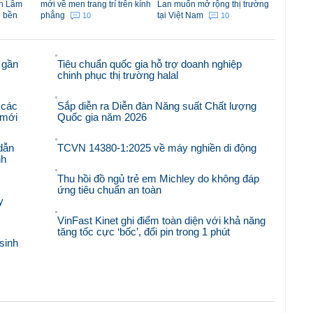
nh Lâm
mới về men trang trí trên kính
Lan muốn mở rộng thị trường
g bền
phẳng
tại Việt Nam
10
10
 gần
Tiêu chuẩn quốc gia hỗ trợ doanh nghiệp
chinh phục thị trường halal
 các
Sắp diễn ra Diễn đàn Năng suất Chất lượng
i mới
Quốc gia năm 2026
dẫn
TCVN 14380-1:2025 về máy nghiền di động
nh
Thu hồi đồ ngủ trẻ em Michley do không đáp
ứng tiêu chuẩn an toàn
y
VinFast Kinet ghi điểm toàn diện với khả năng
tăng tốc cực ‘bốc’, đổi pin trong 1 phút
sinh