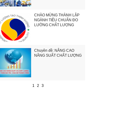
CHÀO MỪNG THÀNH LẬP
NGÀNH TIÊU CHUẨN ĐO
LƯỜNG CHẤT LƯỢNG
Chuyên đề: NÂNG CAO
NĂNG SUẤT CHẤT LƯỢNG
1
2
3