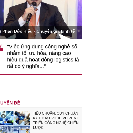
Ông Hoàng Quang Phòn
S Phan Đức Hiếu - Chuyên gia kinh tế
VCCI
"Việc ứng dụng công nghệ số
""Theo tôi, cần 
nhằm tối ưu hóa, nâng cao
gốc rễ về nhận
hiệu quả hoạt động logistics là
nghiệp cần coi
rất có ý nghĩa..."
động hài hoà là
triển..."
UYÊN ĐỀ
TIÊU CHUẨN, QUY CHUẨN
KỸ THUẬT PHỤC VỤ PHÁT
TRIỂN CÔNG NGHỆ CHIẾN
LƯỢC