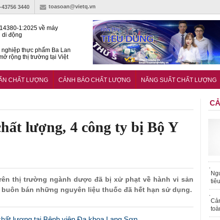
toasoan@vietq.vn
)-43756 3440
14380-1:2025 về máy
 di động
 nghiệp thực phẩm Ba Lan
ở rộng thị trường tại Việt
huẩn quốc gia hỗ trợ doanh
 chinh phục thị trường halal
UẨN CHẤT LƯỢNG
CẢNH BÁO CHẤT LƯỢNG
NĂNG SUẤT CHẤT LƯỢNG
CẢ
hất lượng, 4 công ty bị Bộ Y
Ngư
 trên thị trường ngành dược đã bị xử phạt về hành vi sản
tiê
 buôn bán những nguyên liệu thuốc đã hết hạn sử dụng.
Cả
toà
chất lượng tại Bệnh viện Đa khoa Lạng Sơn