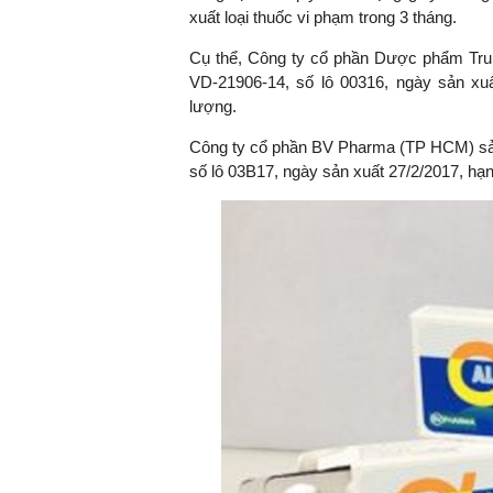
xuất loại thuốc vi phạm trong 3 tháng.
Cụ thể, Công ty cổ phần Dược phẩm Tru
VD-21906-14, số lô 00316, ngày sản xuấ
TS. Nguyễn Đức Độ - Ph
lượng.
Viện Kinh tế Tài chính
Công ty cổ phần BV Pharma (TP HCM) sả
số lô 03B17, ngày sản xuất 27/2/2017, hạn
"Có rất nhiều vi
ngay từ bây giờ 
đang được tiến
đầu tư cho kho
nghệ; ban hành
khuyến khích đổ
khởi nghiệp..."