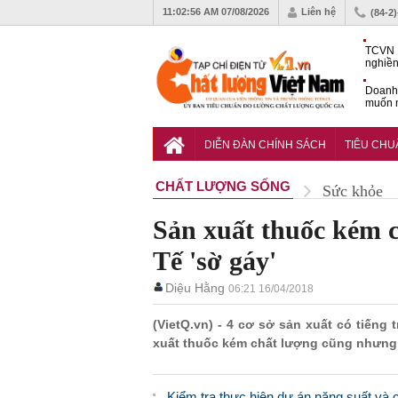
11:02:57 AM
07/08/2026
Liên hệ
(84-2
TCVN 
nghiền
Doanh
muốn m
Nam
Tiêu c
nghiệp
DIỄN ĐÀN CHÍNH SÁCH
TIÊU CH
CHẤT LƯỢNG SỐNG
Sức khỏe
Sản xuất thuốc kém c
Tế 'sờ gáy'
Diệu Hằng
06:21 16/04/2018
(VietQ.vn) - 4 cơ sở sản xuất có tiếng
xuất thuốc kém chất lượng cũng nhưng
Kiểm tra thực hiện dự án năng suất và 