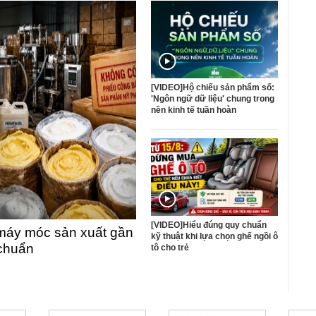
[VIDEO]Hộ chiếu sản phẩm số:
'Ngôn ngữ dữ liệu' chung trong
nền kinh tế tuần hoàn
[VIDEO]Hiểu đúng quy chuẩn
máy móc sản xuất gần
kỹ thuật khi lựa chọn ghế ngồi ô
 chuẩn
tô cho trẻ