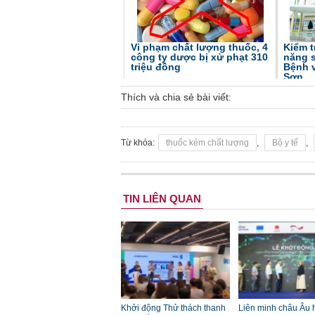
Vi phạm chất lượng thuốc, 4
Kiểm t
công ty dược bị xử phạt 310
năng s
triệu đồng
Bệnh 
Sơn
Thích và chia sẻ bài viết:
Từ khóa:
thuốc kém chất lượng
,
Bộ y tế
,
TIN LIÊN QUAN
Khởi động Thử thách thanh
Liên minh châu Âu h