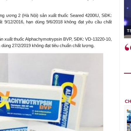
ng ương 2 (Hà Nội) sản xuất thuốc Seared 4200IU, SĐK:
t 9/12/2016, hạn dùng 9/6/2018 không đạt yêu cầu chất
ó Viện trưởng
T
n xuất thuốc Alphachymotrypsin BVP, SĐK: VD-13220-10,
 dùng 27/2/2019 không đạt tiêu chuẩn chất lượng.
ệc phải làm
Việc sử dụng hiệu quả chính
và trên thực tế
sách tài khóa không chỉ mang ý
 hành như tăng
nghĩa hỗ trợ ngắn hạn mà còn
a học công
đóng vai trò tạo nền tảng cho
 các cơ chế
tăng trưởng bền vững dài hạn.
i mới sáng tạo,
CH