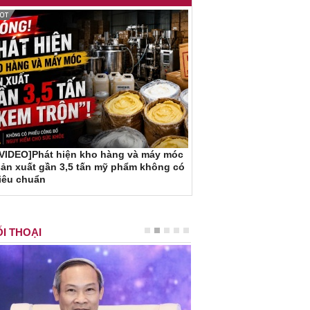
[VIDEO]Phát hiện kho hàng và máy móc
ản xuất gần 3,5 tấn mỹ phẩm không có
iêu chuẩn
I THOẠI