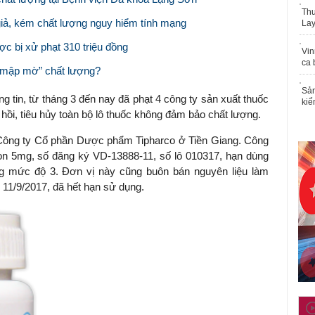
Thu
iả, kém chất lượng nguy hiểm tính mạng
Lay
ợc bị xử phạt 310 triệu đồng
Vin
ca 
 “mập mờ” chất lượng?
Sản
 tin, từ tháng 3 đến nay đã phạt 4 công ty sản xuất thuốc
kiể
 hồi, tiêu hủy toàn bộ lô thuốc không đảm bảo chất lượng.
là Công ty Cổ phần Dược phẩm Tipharco ở Tiền Giang. Công
lon 5mg, số đăng ký VD-13888-11, số lô 010317, hạn dùng
ng mức độ 3. Đơn vị này cũng buôn bán nguyên liệu làm
 11/9/2017, đã hết hạn sử dụng.