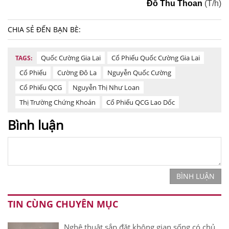
Đỗ Thu Thoan
(T/h)
CHIA SẺ ĐẾN BẠN BÈ:
Quốc Cường Gia Lai
Cổ Phiếu Quốc Cường Gia Lai
TAGS:
Cổ Phiếu
Cường Đô La
Nguyễn Quốc Cường
Cổ Phiếu QCG
Nguyễn Thị Như Loan
Thị Trường Chứng Khoán
Cổ Phiếu QCG Lao Dốc
Bình luận
BÌNH LUẬN
TIN CÙNG CHUYÊN MỤC
Nghệ thuật sắp đặt không gian sống có chủ