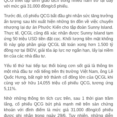
QCG thiết lập đỉnh giao dịch trong nhiều năm trở lại đây
với mức giá 31.000 đồng/cổ phiếu.
Trước đó, cổ phiếu QCG bắt đầu ghi nhận sức tăng trưởng
ấn tượng sau khi xuất hiện những tin đồn về việc chuyển
nhượng lại dự án Phước Kiển cho tập đoàn Sunny Island.
Thực tế, QCGL cũng đã xác nhận được Sunny Island tạm
ứng 50 triệu USD tiền đặt cọc. Khối lượng tiền mặt khổng
lồ này góp phần giúp QCGL tất toán xong hơn 1.500 tỷ
đồng nợ tại BIDV, giải tỏa áp lực nợ ngắn hạn, lấy lại niềm
tin của các nhà đầu tư.
Yếu tố thứ hai tiếp tục thổi bùng cơn sốt giá là thông tin
một nhà đầu tư nổi tiếng trên thị trường Việt Nam, ông Lê
Quốc Hưng, bất ngờ trở thành cổ đông lớn của QCGL khi
cùng vợ sở hữu 14,055 triệu cổ phiếu QCG, tương ứng
5,11%.
Nhờ những thông tin tích cực trên, sau 1 thời gian trầm
lắng, cổ phiếu QCG bứt phá mạnh mẽ trên sàn chứng
khoán với đỉnh điểm là mức giá 31.000 đồng/cổ phiếu
được ghi nhận trong ngày 29/6. Tuy nhiên, những diễn