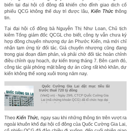
biến tại đại hội cổ đông đã khiến cho đỉnh giao dịch cổ
phiếu QCG không thể duy trì được lâu,
Kiến Thức
thông
tin.
Tại đại hội cổ đông bà Nguyễn Thị Như Loan, Chủ tịch
kiêm Tổng giám đốc QCGL cho biết, công ty vẫn chưa ký
hợp đồng chuyển nhượng dự án Phước Kiển, mà mới chỉ
nhận tạm ứng từ đối tác. Giá chuyển nhượng cũng đang
trong giai đoạn đàm phán, và phải chờ đối tác hoàn chỉnh
điều chỉnh quy hoạch, dự kiến trong tháng 7. Bên cạnh đó,
công tác giải phóng mặt bằng dự án cũng rất khó khăn, dự
kiến không thể xong xuôi trong năm nay.
Quốc Cường Gia Lai đặt mục tiêu lãi
trước thuế 720 tỷ đồng
(VietQ.vn) - Ngày 29/6, CTCP Quốc Cường Gia
Lai (mã chứng khoán QCG) đã tổ chức họp đại
hội đồng cổ đông thường niên năm 2017. Theo kế
hoạch, năm 2017, QCG đặt mục tiêu doanh thu
thuần 2.500 tỷ đồng, lợi nhuận trước thuế đạt 750
Theo
Kiến Thức,
ngay sau khi những thông tin trên vượt ra
tỷ đồng.
ngoài khuôn khổ đại hội cổ đông của Quốc Cường Gia Lai,
cổ phiếu QCG đã đảo chiều đi xuống, đến cuối phiên giao