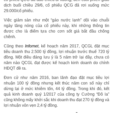
dịch buổi chiều 29/6, cổ phiếu QCG đã rơi xuống mức
29.000/cổ phiếu.
Việc giảm sàn như một “gáo nước lạnh” dội vào chuỗi
ngày tăng nóng của cổ phiếu này, khi những thông tin
được cho là điểm tựa cho cơn sốt giá bắt đầu chông
chênh.
Cũng theo
Infornet
, kế hoạch năm 2017, QCGL đặt mục
tiêu doanh thu 2.500 tỷ đồng, lợi nhuận trước thuế 720 tỷ
đồng. Một điều đáng lưu ý là 5 năm trở lại đây, chưa có
năm nào QCGL đạt được kế hoạch kinh doanh do chính
HĐQT đề ra.
Đơn cử như năm 2016, ban lãnh đạo đặt mục tiêu lợi
nhuận 100 tỷ đồng nhưng kết thúc năm con số này chỉ
dừng lại ở mức khiêm tốn, 44 tỷ đồng. Trong khi đó, kết
quả kinh doanh quý 1/2017 của công ty Cường “Đô la”
cũng không mấy khởi sắc khi doanh thu đạt 270 tỷ đồng và
lợi nhuận vỏn vẹn 2,4 tỷ đồng.