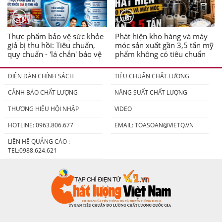
Thực phẩm bảo vệ sức khỏe
Phát hiện kho hàng và máy
giả bị thu hồi: Tiêu chuẩn,
móc sản xuất gần 3,5 tấn mỹ
quy chuẩn - 'lá chắn' bảo vệ
phẩm không có tiêu chuẩn
người tiêu dùng
DIỄN ĐÀN CHÍNH SÁCH
TIÊU CHUẨN CHẤT LƯỢNG
CẢNH BÁO CHẤT LƯỢNG
NĂNG SUẤT CHẤT LƯỢNG
THƯƠNG HIỆU HỘI NHẬP
VIDEO
HOTLINE: 0963.806.677
EMAIL:
TOASOAN@VIETQ.VN
LIÊN HỆ QUẢNG CÁO :
TEL:0988.624.621