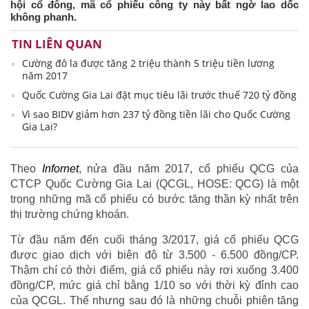
hội cổ đông, mã cổ phiếu công ty này bất ngờ lao dốc
không phanh.
TIN LIÊN QUAN
Cường đô la được tăng 2 triệu thành 5 triệu tiền lương
năm 2017
Quốc Cường Gia Lai đặt mục tiêu lãi trước thuế 720 tỷ đồng
Vì sao BIDV giảm hơn 237 tỷ đồng tiền lãi cho Quốc Cường
Gia Lai?
Theo
Infornet
, nửa đầu năm 2017, cổ phiếu QCG của
CTCP Quốc Cường Gia Lai (QCGL, HOSE: QCG) là một
trong những mã cổ phiếu có bước tăng thần kỳ nhất trên
thị trường chứng khoán.
Từ đầu năm đến cuối tháng 3/2017, giá cổ phiếu QCG
được giao dịch với biên độ từ 3.500 - 6.500 đồng/CP.
Thậm chí có thời điểm, giá cổ phiếu này rơi xuống 3.400
đồng/CP, mức giá chỉ bằng 1/10 so với thời kỳ đỉnh cao
của QCGL. Thế nhưng sau đó là những chuỗi phiên tăng