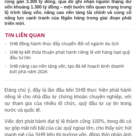
ròng gần 3.300 tỷ đồng, qua đó ghi nhận nguồn thặng dư
vốn khoảng 1.300 tỷ đồng – một bước tiến quan trọng trong
lộ trình tăng vốn, nâng cao nền tảng tài chính và củng cố
năng lực cạnh tranh của Ngân hàng trong giai đoạn phát
triển mới.
TIN LIÊN QUAN
SHB đồng hành thúc đẩy chuyển đổi số ngành du lịch
SHB ký kết thỏa thuận phát hành riêng lẻ với hàng loạt quỹ
đầu tư lớn
SHB nâng cao nền tảng vốn, tạo đà kế hoạch kinh doanh
bứt phá năm 2026
Đáng chú ý, đây là lần đầu tiên SHB thực hiện phát hành
riêng lẻ cho nhà đầu tư chứng khoán chuyên nghiệp, với
sự tham gia của nhiều tổ chức, quỹ đầu tư uy tín trong
nước và quốc tế.
Việc đợt phát hành đạt tỷ lệ thành công 100%, trong đó có
sự góp mặt nổi bật của các quỹ ngoại lớn, cho thấy sức hút
mạnh mẽ của SHB trên thị trường vốn, đồng thời phản ánh