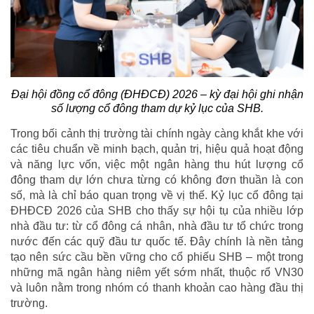
Đại hội đồng cổ đông (ĐHĐCĐ) 2026 – kỳ đại hội ghi nhận
số lượng cổ đông tham dự kỷ lục của SHB.
Trong bối cảnh thị trường tài chính ngày càng khắt khe với
các tiêu chuẩn về minh bạch, quản trị, hiệu quả hoạt động
và năng lực vốn, việc một ngân hàng thu hút lượng cổ
đông tham dự lớn chưa từng có không đơn thuần là con
số, mà là chỉ báo quan trọng về vị thế. Kỷ lục cổ đông tại
ĐHĐCĐ 2026 của SHB cho thấy sự hội tụ của nhiều lớp
nhà đầu tư: từ cổ đông cá nhân, nhà đầu tư tổ chức trong
nước đến các quỹ đầu tư quốc tế. Đây chính là nền tảng
tạo nên sức cầu bền vững cho cổ phiếu SHB – một trong
những mã ngân hàng niêm yết sớm nhất, thuộc rổ VN30
và luôn nằm trong nhóm có thanh khoản cao hàng đầu thị
trường.