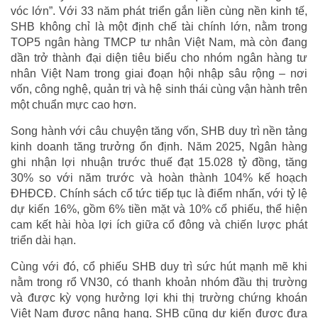
vóc lớn”. Với 33 năm phát triển gắn liền cùng nền kinh tế,
SHB không chỉ là một định chế tài chính lớn, nằm trong
TOP5 ngân hàng TMCP tư nhân Việt Nam, mà còn đang
dần trở thành đại diện tiêu biểu cho nhóm ngân hàng tư
nhân Việt Nam trong giai đoạn hội nhập sâu rộng – nơi
vốn, công nghệ, quản trị và hệ sinh thái cùng vận hành trên
một chuẩn mực cao hơn.
Song hành với câu chuyện tăng vốn, SHB duy trì nền tảng
kinh doanh tăng trưởng ổn định. Năm 2025, Ngân hàng
ghi nhận lợi nhuận trước thuế đạt 15.028 tỷ đồng, tăng
30% so với năm trước và hoàn thành 104% kế hoạch
ĐHĐCĐ. Chính sách cổ tức tiếp tục là điểm nhấn, với tỷ lệ
dự kiến 16%, gồm 6% tiền mặt và 10% cổ phiếu, thể hiện
cam kết hài hòa lợi ích giữa cổ đông và chiến lược phát
triển dài hạn.
Cùng với đó, cổ phiếu SHB duy trì sức hút mạnh mẽ khi
nằm trong rổ VN30, có thanh khoản nhóm đầu thị trường
và được kỳ vọng hưởng lợi khi thị trường chứng khoán
Việt Nam được nâng hạng. SHB cũng dự kiến được đưa