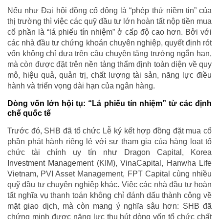
Nếu như Đại hội đồng cổ đông là “phép thử niềm tin” của
thị trường thì việc các quỹ đầu tư lớn hoàn tất nộp tiền mua
cổ phần là “lá phiếu tín nhiệm” ở cấp độ cao hơn. Bởi với
các nhà đầu tư chứng khoán chuyên nghiệp, quyết định rót
vốn không chỉ dựa trên câu chuyện tăng trưởng ngắn hạn,
mà còn được đặt trên nền tảng thẩm định toàn diện về quy
mô, hiệu quả, quản trị, chất lượng tài sản, năng lực điều
hành và triển vọng dài hạn của ngân hàng.
Dòng vốn lớn hội tụ: “Lá phiếu tín nhiệm” từ các định
chế quốc tế
Trước đó, SHB đã tổ chức Lễ ký kết hợp đồng đặt mua cổ
phần phát hành riêng lẻ với sự tham gia của hàng loạt tổ
chức tài chính uy tín như Dragon Capital, Korea
Investment Management (KIM), VinaCapital, Hanwha Life
Vietnam, PVI Asset Management, FPT Capital cùng nhiều
quỹ đầu tư chuyên nghiệp khác. Việc các nhà đầu tư hoàn
tất nghĩa vụ thanh toán không chỉ đánh dấu thành công về
mặt giao dịch, mà còn mang ý nghĩa sâu hơn: SHB đã
chứng minh được năng lực thu hút dòng vốn tổ chức chất