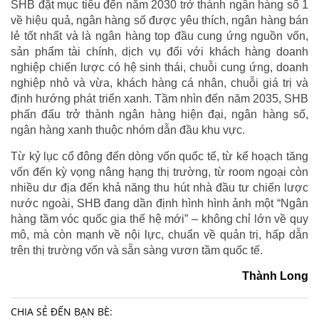
SHB đặt mục tiêu đến năm 2030 trở thành ngân hàng số 1
về hiệu quả, ngân hàng số được yêu thích, ngân hàng bán
lẻ tốt nhất và là ngân hàng top đầu cung ứng nguồn vốn,
sản phẩm tài chính, dịch vụ đối với khách hàng doanh
nghiệp chiến lược có hệ sinh thái, chuỗi cung ứng, doanh
nghiệp nhỏ và vừa, khách hàng cá nhân, chuỗi giá trị và
định hướng phát triển xanh. Tầm nhìn đến năm 2035, SHB
phấn đấu trở thành ngân hàng hiện đại, ngân hàng số,
ngân hàng xanh thuộc nhóm dẫn đầu khu vực.
Từ kỷ lục cổ đông đến dòng vốn quốc tế, từ kế hoạch tăng
vốn đến kỳ vọng nâng hạng thị trường, từ room ngoại còn
nhiều dư địa đến khả năng thu hút nhà đầu tư chiến lược
nước ngoài, SHB đang dần định hình hình ảnh một “Ngân
hàng tầm vóc quốc gia thế hệ mới” – không chỉ lớn về quy
mô, mà còn mạnh về nội lực, chuẩn về quản trị, hấp dẫn
trên thị trường vốn và sẵn sàng vươn tầm quốc tế.
Thành Long
CHIA SẺ ĐẾN BẠN BÈ: