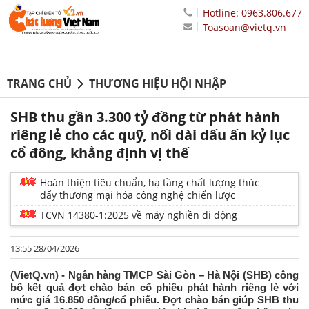
Hotline: 0963.806.677
Toasoan@vietq.vn
TRANG CHỦ
THƯƠNG HIỆU HỘI NHẬP
SHB thu gần 3.300 tỷ đồng từ phát hành
riêng lẻ cho các quỹ, nối dài dấu ấn kỷ lục
cổ đông, khẳng định vị thế
Hoàn thiện tiêu chuẩn, hạ tầng chất lượng thúc
đẩy thương mại hóa công nghệ chiến lược
TCVN 14380-1:2025 về máy nghiền di động
13:55 28/04/2026
(VietQ.vn) - Ngân hàng TMCP Sài Gòn – Hà Nội (SHB) công
bố kết quả đợt chào bán cổ phiếu phát hành riêng lẻ với
mức giá 16.850 đồng/cổ phiếu. Đợt chào bán giúp SHB thu