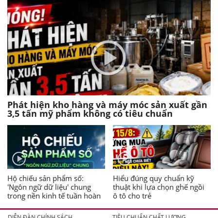
Phát hiện kho hàng và máy móc sản xuất gần
3,5 tấn mỹ phẩm không có tiêu chuẩn
Hộ chiếu sản phẩm số:
Hiểu đúng quy chuẩn kỹ
'Ngôn ngữ dữ liệu' chung
thuật khi lựa chọn ghế ngồi
trong nền kinh tế tuần hoàn
ô tô cho trẻ
DIỄN ĐÀN CHÍNH SÁCH
TIÊU CHUẨN CHẤT LƯỢNG