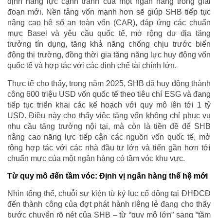
định năng lực cạnh tranh của một ngân hàng trong giai
đoạn mới. Nền tảng vốn mạnh hơn sẽ giúp SHB tiếp tục
nâng cao hệ số an toàn vốn (CAR), đáp ứng các chuẩn
mực Basel và yêu cầu quốc tế, mở rộng dư địa tăng
trưởng tín dụng, tăng khả năng chống chịu trước biến
động thị trường, đồng thời gia tăng năng lực huy động vốn
quốc tế và hợp tác với các định chế tài chính lớn.
Thực tế cho thấy, trong năm 2025, SHB đã huy động thành
công 600 triệu USD vốn quốc tế theo tiêu chí ESG và đang
tiếp tục triển khai các kế hoạch với quy mô lên tới 1 tỷ
USD. Điều này cho thấy việc tăng vốn không chỉ phục vụ
nhu cầu tăng trưởng nội tại, mà còn là tiền đề để SHB
nâng cao năng lực tiếp cận các nguồn vốn quốc tế, mở
rộng hợp tác với các nhà đầu tư lớn và tiến gần hơn tới
chuẩn mực của một ngân hàng có tầm vóc khu vực.
Từ quy mô đến tầm vóc: Định vị ngân hàng thế hệ mới
Nhìn tổng thể, chuỗi sự kiện từ kỷ lục cổ đông tại ĐHĐCĐ
đến thành công của đợt phát hành riêng lẻ đang cho thấy
bước chuyển rõ nét của SHB – từ “quy mô lớn” sang “tầm