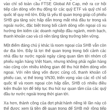
vào chỉ số toàn cầu FTSE Global All Cap, mở ra cơ hội
tiếp cận dòng vốn thụ động từ các quỹ ETF và quỹ chỉ số
quốc tế quy mô lớn. Đây là yếu tố quan trọng giúp cổ phiếu
SHB gia tăng sức hấp dẫn trong mắt nhà đầu tư trong và
ngoài nước, đặc biệt trong bối cảnh dòng vốn ngoại có xu
hướng tìm kiếm các doanh nghiệp đầu ngành, minh bạch,
thanh khoản cao và có nền tảng tăng trưởng bền vững.
Một điểm đáng chú ý khác là room ngoại của SHB vẫn còn
dư địa lớn. Đây là lợi thế quan trọng trong bối cảnh các
nhà đầu tư nước ngoài ngày càng quan tâm tới nhóm cổ
phiếu ngân hàng Việt Nam, nhưng không phải ngân hàng
nào cũng còn nhiều không gian để thu hút thêm dòng vốn
ngoại. Với nền tảng vốn được củng cố, thanh khoản cổ
phiếu cao, vị thế trong VN30, triển vọng vào các rổ chỉ số
quốc tế và room ngoại còn hấp dẫn, SHB có nhiều điều
kiện thuận lợi để tiếp tục thu hút sự quan tâm của các quỹ
đầu tư nước ngoài trong thời gian tới.
Xa hơn, thành công của đợt phát hành riêng lẻ lần này có
thể được xem là tiền đề quan trọng để SHB mở rộng tiếp