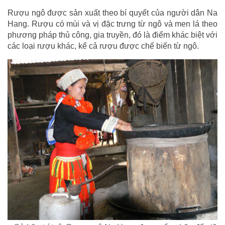
Rượu ngô được sản xuất theo bí quyết của người dân Na
Hang. Rượu có mùi và vị đặc trưng từ ngô và men lá theo
phương pháp thủ công, gia truyền, đó là điểm khác biệt với
các loại rượu khác, kể cả rượu được chế biến từ ngô.