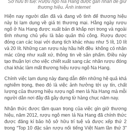
Sở hữu trí tuệ: Rượu ngô Na Hang được gắn nhãn để giữ
thương hiệu. Ảnh internet
Hiện nay người dân đã và đang vô tình để thương hiệu
này bị lạm dụng về giá trị thương mại. Hằng ngày rượu
ngô ở Na Hang được xuất bán đi khắp nơi trong và ngoài
tỉnh nhưng chủ yếu là bảo quản thủ công. Rượu được
đóng can các loại với dung tích khác nhau như 5 lít, 10 lít
và 20 lít. Những can rượu này hầu hết đều không có nhãn
mác cũng như xuất xứ, thông tin về sản phẩm. Điều này
tạo thuận lợi cho việc chiết xuất sang các nhãn rượu đóng
chai khác làm mất thương hiệu rượu ngô Na Hang.
Chính việc lạm dụng này đang dẫn đến những hệ quả khá
nghiêm trọng, theo đó là việc ảnh hưởng tới uy tín, chất
lượng của thương hiệu rượu ngô men lá Na Hang mà mỗi
người dân nơi đây đã gây dựng từ hàng chục năm nay.
Nhận thức được tầm quan trọng của việc gìn giữ thương
hiệu, năm 2012, rượu ngô men lá Na Hang đã chính thức
được đăng kí bảo hộ sở hữu trí tuệ và được xếp thứ 2
trong “Top 10 đặc sản rượu nổi tiếng Việt Nam lần thứ 3”