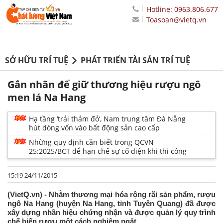
Hotline: 0963.806.677
Toasoan@vietq.vn
SỞ HỮU TRÍ TUỆ
PHÁT TRIỂN TÀI SẢN TRÍ TUỆ
Gắn nhãn để giữ thương hiệu rượu ngô
men lá Na Hang
Hạ tầng ‘trải thảm đỏ’, Nam trung tâm Đà Nẵng
hút dòng vốn vào bất động sản cao cấp
Những quy định cần biết trong QCVN
25:2025/BCT để hạn chế sự cố điện khi thi công
15:19 24/11/2015
(VietQ.vn) - Nhằm thương mại hóa rộng rãi sản phẩm, rượu
ngô Na Hang (huyện Na Hang, tỉnh Tuyên Quang) đã được
xây dựng nhãn hiệu chứng nhận và được quản lý quy trình
chế biến rượu một cách nghiêm ngặt.