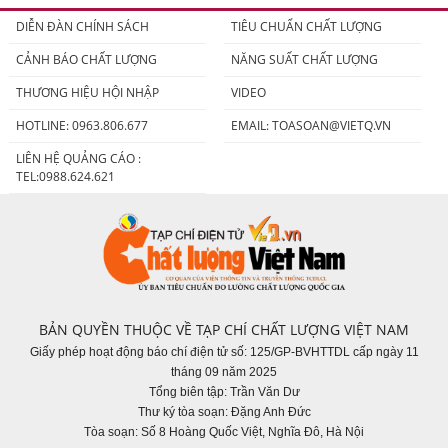
DIỄN ĐÀN CHÍNH SÁCH
TIÊU CHUẨN CHẤT LƯỢNG
CẢNH BÁO CHẤT LƯỢNG
NĂNG SUẤT CHẤT LƯỢNG
THƯƠNG HIỆU HỘI NHẬP
VIDEO
HOTLINE: 0963.806.677
EMAIL:
TOASOAN@VIETQ.VN
LIÊN HỆ QUẢNG CÁO :
TEL:0988.624.621
BẢN QUYỀN THUỘC VỀ TẠP CHÍ CHẤT LƯỢNG VIỆT NAM
Giấy phép hoạt động báo chí điện tử số: 125/GP-BVHTTDL cấp ngày 11
tháng 09 năm 2025
Tổng biên tập: Trần Văn Dư
Thư ký tòa soạn: Đặng Anh Đức
Tòa soạn: Số 8 Hoàng Quốc Việt, Nghĩa Đô, Hà Nội