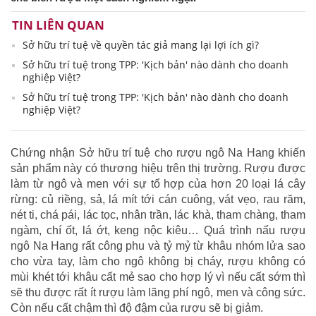
TIN LIÊN QUAN
Sở hữu trí tuệ về quyền tác giả mang lại lợi ích gì?
Sở hữu trí tuệ trong TPP: 'Kịch bản' nào dành cho doanh
nghiệp Việt?
Sở hữu trí tuệ trong TPP: 'Kịch bản' nào dành cho doanh
nghiệp Việt?
Chứng nhận Sở hữu trí tuệ cho rượu ngô Na Hang khiến
sản phẩm này có thương hiệu trên thị trường. Rượu được
làm từ ngô và men với sự tổ hợp của hơn 20 loại lá cây
rừng: củ riềng, sả, lá mít tới cán cuông, vát vẹo, rau răm,
nét ti, chá pái, lác tọc, nhân trần, lác khà, tham chàng, tham
ngàm, chí ốt, lá ớt, keng nộc kiêu… Quá trình nấu rượu
ngô Na Hang rất công phu và tỷ mỷ từ khâu nhóm lửa sao
cho vừa tay, làm cho ngô không bị cháy, rượu không có
mùi khét tới khâu cất mẻ sao cho hợp lý vì nếu cất sớm thì
sẽ thu được rất ít rượu làm lãng phí ngô, men và công sức.
Còn nếu cất chậm thì độ đậm của rượu sẽ bị giảm.