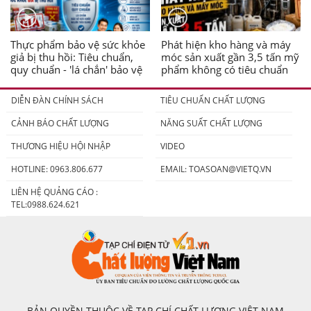
Thực phẩm bảo vệ sức khỏe
Phát hiện kho hàng và máy
giả bị thu hồi: Tiêu chuẩn,
móc sản xuất gần 3,5 tấn mỹ
quy chuẩn - 'lá chắn' bảo vệ
phẩm không có tiêu chuẩn
người tiêu dùng
DIỄN ĐÀN CHÍNH SÁCH
TIÊU CHUẨN CHẤT LƯỢNG
CẢNH BÁO CHẤT LƯỢNG
NĂNG SUẤT CHẤT LƯỢNG
THƯƠNG HIỆU HỘI NHẬP
VIDEO
HOTLINE: 0963.806.677
EMAIL:
TOASOAN@VIETQ.VN
LIÊN HỆ QUẢNG CÁO :
TEL:0988.624.621
BẢN QUYỀN THUỘC VỀ TẠP CHÍ CHẤT LƯỢNG VIỆT NAM