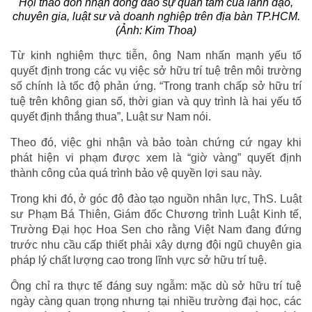
Hội thảo đón nhận đông đảo sự quan tâm của lãnh đạo,
chuyên gia, luật sư và doanh nghiệp trên địa bàn TP.HCM.
(Ảnh: Kim Thoa)
Từ kinh nghiệm thực tiễn, ông Nam nhấn mạnh yếu tố
quyết định trong các vụ việc sở hữu trí tuệ trên môi trường
số chính là tốc độ phản ứng. “Trong tranh chấp sở hữu trí
tuệ trên không gian số, thời gian và quy trình là hai yếu tố
quyết định thắng thua”, Luật sư Nam nói.
Theo đó, việc ghi nhận và bảo toàn chứng cứ ngay khi
phát hiện vi phạm được xem là “giờ vàng” quyết định
thành công của quá trình bảo vệ quyền lợi sau này.
Trong khi đó, ở góc độ đào tạo nguồn nhân lực, ThS. Luật
sư Phạm Bá Thiên, Giám đốc Chương trình Luật Kinh tế,
Trường Đại học Hoa Sen cho rằng Việt Nam đang đứng
trước nhu cầu cấp thiết phải xây dựng đội ngũ chuyên gia
pháp lý chất lượng cao trong lĩnh vực sở hữu trí tuệ.
Ông chỉ ra thực tế đáng suy ngẫm: mặc dù sở hữu trí tuệ
ngày càng quan trọng nhưng tại nhiều trường đại học, các