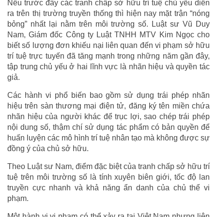
Nếu trước đây các tranh chấp sở hữu trí tuệ chủ yếu diễn
ra trên thị trường truyền thống thì hiện nay mặt trận “nóng
bỏng” nhất lại nằm trên môi trường số. Luật sư Vũ Duy
Nam, Giám đốc Công ty Luật TNHH MTV Kim Ngọc cho
biết số lượng đơn khiếu nại liên quan đến vi phạm sở hữu
trí tuệ trực tuyến đã tăng mạnh trong những năm gần đây,
tập trung chủ yếu ở hai lĩnh vực là nhãn hiệu và quyền tác
giả.
Các hành vi phổ biến bao gồm sử dụng trái phép nhãn
hiệu trên sàn thương mại điện tử, đăng ký tên miền chứa
nhãn hiệu của người khác để trục lợi, sao chép trái phép
nội dung số, thậm chí sử dụng tác phẩm có bản quyền để
huấn luyện các mô hình trí tuệ nhân tạo mà không được sự
đồng ý của chủ sở hữu.
Theo Luật sư Nam, điểm đặc biệt của tranh chấp sở hữu trí
tuệ trên môi trường số là tính xuyên biên giới, tốc độ lan
truyền cực nhanh và khả năng ẩn danh của chủ thể vi
phạm.
Một hành vi vi phạm có thể xảy ra tại Việt Nam nhưng liên