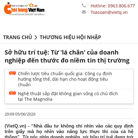
Hotline: 0963.806.677
Toasoan@vietq.vn
TRANG CHỦ
THƯƠNG HIỆU HỘI NHẬP
Sở hữu trí tuệ: Từ 'lá chắn' của doanh
nghiệp đến thước đo niềm tin thị trường
Chiến lược tiêu chuẩn quốc gia: Công cụ định
hướng tổng thể, dài hạn cho hoạt động tiêu
chuẩn
Nghệ thuật sắp đặt không gian sống có chủ đích
tại The Magnolia
20:09 05/06/2026
(VietQ.vn) - “Nhà đầu tư không chỉ nhìn vào các quy định
trên giấy mà họ nhìn vào năng lực thực thi của cả hệ
thống”. Từ góc nhìn doanh nghiệp, sở hữu trí tuệ đang trở