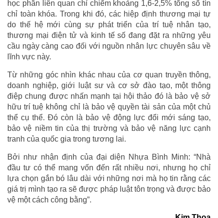
học phần liên quan chỉ chiếm khoảng 1,6-2,5% tổng số tín
chỉ toàn khóa. Trong khi đó, các hiệp định thương mại tự
do thế hệ mới cùng sự phát triển của trí tuệ nhân tạo,
thương mại điện tử và kinh tế số đang đặt ra những yêu
cầu ngày càng cao đối với nguồn nhân lực chuyên sâu về
lĩnh vực này.
Từ những góc nhìn khác nhau của cơ quan truyền thông,
doanh nghiệp, giới luật sư và cơ sở đào tạo, một thông
điệp chung được nhấn mạnh tại hội thảo đó là bảo vệ sở
hữu trí tuệ không chỉ là bảo vệ quyền tài sản của một chủ
thể cụ thể. Đó còn là bảo vệ động lực đổi mới sáng tạo,
bảo vệ niềm tin của thị trường và bảo vệ năng lực cạnh
tranh của quốc gia trong tương lai.
Bởi như nhận định của đại diện Nhựa Bình Minh: “Nhà
đầu tư có thể mang vốn đến rất nhiều nơi, nhưng họ chỉ
lựa chọn gắn bó lâu dài với những nơi mà họ tin rằng các
giá trị mình tạo ra sẽ được pháp luật tôn trọng và được bảo
vệ một cách công bằng”.
Kim Thoa