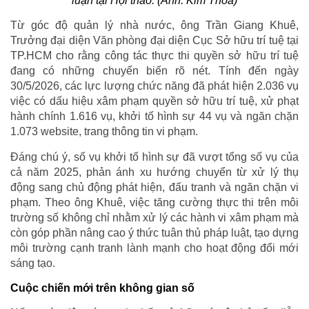
luận tại Hội thảo.
(Ảnh: Kim Thoa)
Từ góc độ quản lý nhà nước, ông Trần Giang Khuê,
Trưởng đại diện Văn phòng đại diện Cục Sở hữu trí tuệ tại
TP.HCM cho rằng công tác thực thi quyền sở hữu trí tuệ
đang có những chuyển biến rõ nét. Tính đến ngày
30/5/2026, các lực lượng chức năng đã phát hiện 2.036 vụ
việc có dấu hiệu xâm phạm quyền sở hữu trí tuệ, xử phạt
hành chính 1.616 vụ, khởi tố hình sự 44 vụ và ngăn chặn
1.073 website, trang thông tin vi phạm.
Đáng chú ý, số vụ khởi tố hình sự đã vượt tổng số vụ của
cả năm 2025, phản ánh xu hướng chuyển từ xử lý thụ
động sang chủ động phát hiện, đấu tranh và ngăn chặn vi
phạm. Theo ông Khuê, việc tăng cường thực thi trên môi
trường số không chỉ nhằm xử lý các hành vi xâm phạm mà
còn góp phần nâng cao ý thức tuân thủ pháp luật, tạo dựng
môi trường cạnh tranh lành mạnh cho hoạt động đổi mới
sáng tạo.
Cuộc chiến mới trên không gian số