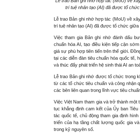
Lễ trao Bản ghi nhớ hợp tác (MoU) về xây
trí tuệ nhân tạo (AI) đã được tổ c
Lễ trao Bản ghi nhớ hợp tác (MoU) về xây
trí tuệ nhân tạo (AI) đã được tổ chức gi
TS. Nguyễn Đức Độ - Ph
Viện Kinh tế Tài chính
Việc tham gia Bản ghi nhớ đánh dấu bướ
chuẩn hóa AI, tạo điều kiện tiếp cận sớ
"Có rất nhiều vi
giá sự phù hợp tiên tiến trên thế giới. Đồ
ngay từ bây giờ 
tại các diễn đàn tiêu chuẩn hóa quốc tế,
đang được tiến
và thúc đẩy phát triển hệ sinh thái AI an 
đầu tư cho kho
nghệ; ban hành
Lễ trao Bản ghi nhớ được tổ chức trong 
khuyến khích đổ
từ các tổ chức tiêu chuẩn và công nhận q
khởi nghiệp..."
các bên liên quan trong lĩnh vực tiêu chuẩ
Việc Việt Nam tham gia và trở thành một t
tục khẳng định cam kết của Ủy ban Tiêu
tác quốc tế, chủ động tham gia định hìn
triển của hạ tầng chất lượng quốc gia v
trong kỷ nguyên số.