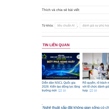
Thích và chia sẻ bài viết:
Từ khóa:
tiêu chuẩn AI
,
đánh giá sự phù hợ
TIN LIÊN QUAN
Diễn đàn NSCL Quốc gia
Rõ quyền, rõ trách 
2026: Kiến tạo động lực tăng
với tổ chức đánh gi
trưởng mới
hợp
10
10
Nghệ thuật sắp đặt không gian sống có c