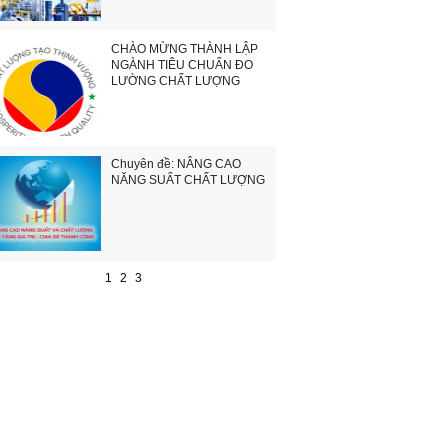
CHÀO MỪNG THÀNH LẬP
NGÀNH TIÊU CHUẨN ĐO
LƯỜNG CHẤT LƯỢNG
Chuyên đề: NÂNG CAO
NĂNG SUẤT CHẤT LƯỢNG
1
2
3