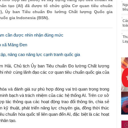
Ngư
nhân tạo (AI) đã được tổ chức giữa Cơ quan tiêu chuẩn
tiê
rd), Ủy ban Tiêu chuẩn Đo lường Chất lượng Quốc gia
uốc gia Indonesia (BSN).
Cả
toà
 tâm cần được nhìn nhận đúng mức
Thu
Lay
èo xã Măng Đen
ập, nâng cao năng lực cạnh tranh quốc gia
m Hải, Chủ tịch Ủy ban Tiêu chuẩn Đo lường Chất lượng
ghi nhớ cùng lãnh đạo các cơ quan tiêu chuẩn quốc gia của
hóa và đánh giá sự phù hợp đóng vai trò quan trọng trong
 minh bạch và trách nhiệm của các hệ thống AI. Trên cơ sở
 tác thông qua các hoạt động trao đổi thông tin, chia sẻ
n kỹ thuật, phát triển năng lực chuyên gia, đồng thời thúc
iêu chuẩn hóa quốc tế liên quan đến AI, đặc biệt là các hoạt
nhân tạo.