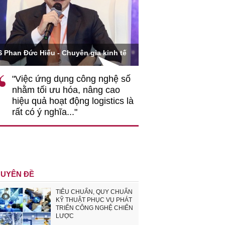
Ông Hoàng Quang Phòn
S Phan Đức Hiếu - Chuyên gia kinh tế
VCCI
"Việc ứng dụng công nghệ số
""Theo tôi, cần 
nhằm tối ưu hóa, nâng cao
gốc rễ về nhận
hiệu quả hoạt động logistics là
nghiệp cần coi
rất có ý nghĩa..."
động hài hoà là
triển..."
UYÊN ĐỀ
TIÊU CHUẨN, QUY CHUẨN
KỸ THUẬT PHỤC VỤ PHÁT
TRIỂN CÔNG NGHỆ CHIẾN
LƯỢC