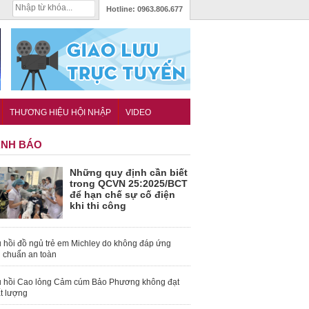
Hotline:
0963.806.677
THƯƠNG HIỆU HỘI NHẬP
VIDEO
NH BÁO
Những quy định cần biết
trong QCVN 25:2025/BCT
để hạn chế sự cố điện
khi thi công
 hồi đồ ngủ trẻ em Michley do không đáp ứng
u chuẩn an toàn
 hồi Cao lỏng Cảm cúm Bảo Phương không đạt
t lượng