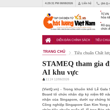
4:29:32 PM
08/08/2026
Liên hệ
(84-2)
TCVN 
hóa nă
nghiệm
Rõ quy
chức đ
Chiến 
Công c
DIỄN ĐÀN CHÍNH SÁCH
TIÊU CH
hạn ch
TRANG CHỦ
Tiêu chuẩn Chất lư
STAMEQ tham gia địn
AI khu vực
11:24 12/06/2026
(VietQ.vn) - Trong khuôn khổ Lễ Gala
Board tổ chức nhân dịp kỷ niệm 60 n
nhận của Singapore, dưới sự chứng k
Công nghiệp Singapore Gan Kim Yong cù
chức tiêu chuẩn quốc tế, lễ trao Bản g