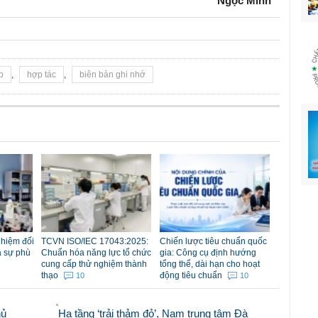
Ngọc Minh
p
,
hợp tác
,
biên bản ghi nhớ
nhiệm đối
TCVN ISO/IEC 17043:2025:
Chiến lược tiêu chuẩn quốc
á sự phù
Chuẩn hóa năng lực tổ chức
gia: Công cụ định hướng
cung cấp thử nghiệm thành
tổng thể, dài hạn cho hoạt
thạo
động tiêu chuẩn
10
10
hủ
Hạ tầng ‘trải thảm đỏ’, Nam trung tâm Đà