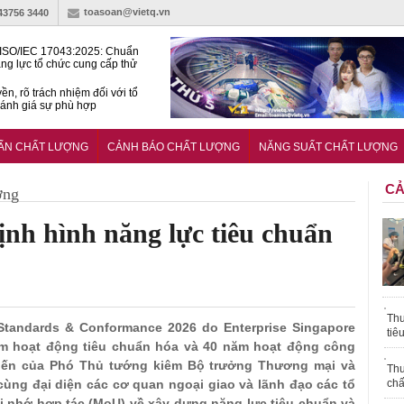
toasoan@vietq.vn
-43756 3440
ISO/IEC 17043:2025: Chuẩn
ng lực tổ chức cung cấp thử
 thành thạo
ền, rõ trách nhiệm đối với tổ
ánh giá sự phù hợp
lược tiêu chuẩn quốc gia:
ụ định hướng tổng thể, dài
UẨN CHẤT LƯỢNG
CẢNH BÁO CHẤT LƯỢNG
NĂNG SUẤT CHẤT LƯỢNG
o hoạt động tiêu chuẩn
CẢ
ợng
h hình năng lực tiêu chuẩn
Thu
 Standards & Conformance 2026 do Enterprise Singapore
tiê
ăm hoạt động tiêu chuẩn hóa và 40 năm hoạt động công
iến của Phó Thủ tướng kiêm Bộ trưởng Thương mại và
Thu
ng đại diện các cơ quan ngoại giao và lãnh đạo các tổ
chấ
hi nhớ hợp tác (MoU) về xây dựng năng lực tiêu chuẩn và