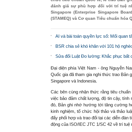
đánh giá sự phù hợp đối với trí tuệ 
Singapore (Enterprise Singapore Boa
(STAMEQ) và Cơ quan Tiêu chuẩn hóa Q
AI và bài toán quyền lực số: Mối quan
BSR chia sẻ khó khăn với 101 hộ ngh
Sửa đổi Luật Đo lường: Khắc phục bất c
Đại diện phía Việt Nam - ông Nguyễn Na
Quốc gia đã tham gia nghi thức trao Bản 
Singapore và Indonesia.
Các bên cùng nhận thức rằng tiêu chuẩn 
việc bảo đảm chất lượng, độ tin cậy, tính
đó, Bản ghi nhớ hướng tới tăng cường hợp
kinh nghiệm, tổ chức hội thảo và thảo luậ
đẩy phối hợp và trao đổi tại các diễn đàn t
động của ISO/IEC JTC 1/SC 42 về trí tuệ 