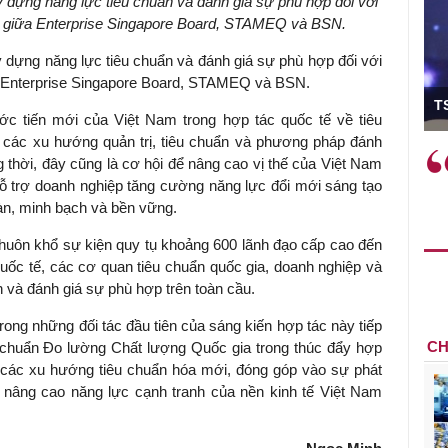
 dựng năng lực tiêu chuẩn và đánh giá sự phù hợp đối với
hức giữa Enterprise Singapore Board, STAMEQ và BSN.
 dựng năng lực tiêu chuẩn và đánh giá sự phù hợp đối với
ữa Enterprise Singapore Board, STAMEQ và BSN.
ó Viện trưởng
T
c tiến mới của Việt Nam trong hợp tác quốc tế về tiêu
m các xu hướng quản trị, tiêu chuẩn và phương pháp đánh
ệc phải làm
Việc sử dụng hiệu quả chính
ng thời, đây cũng là cơ hội để nâng cao vị thế của Việt Nam
và trên thực tế
sách tài khóa không chỉ mang ý
 hỗ trợ doanh nghiệp tăng cường năng lực đổi mới sáng tạo
 hành như tăng
nghĩa hỗ trợ ngắn hạn mà còn
toàn, minh bạch và bền vững.
a học công
đóng vai trò tạo nền tảng cho
 các cơ chế
tăng trưởng bền vững dài hạn.
khuôn khổ sự kiện quy tụ khoảng 600 lãnh đạo cấp cao đến
i mới sáng tạo,
uốc tế, các cơ quan tiêu chuẩn quốc gia, doanh nghiệp và
n và đánh giá sự phù hợp trên toàn cầu.
rong những đối tác đầu tiên của sáng kiến hợp tác này tiếp
CH
 chuẩn Đo lường Chất lượng Quốc gia trong thúc đẩy hợp
h các xu hướng tiêu chuẩn hóa mới, đóng góp vào sự phát
à nâng cao năng lực cạnh tranh của nền kinh tế Việt Nam