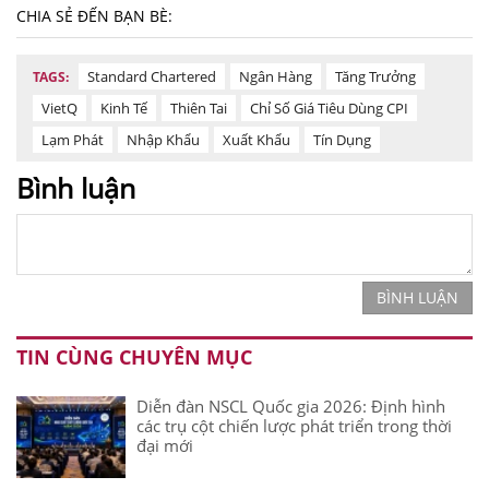
CHIA SẺ ĐẾN BẠN BÈ:
Standard Chartered
Ngân Hàng
Tăng Trưởng
TAGS:
VietQ
Kinh Tế
Thiên Tai
Chỉ Số Giá Tiêu Dùng CPI
Lạm Phát
Nhập Khẩu
Xuất Khẩu
Tín Dụng
Bình luận
BÌNH LUẬN
TIN CÙNG CHUYÊN MỤC
Diễn đàn NSCL Quốc gia 2026: Định hình
các trụ cột chiến lược phát triển trong thời
đại mới