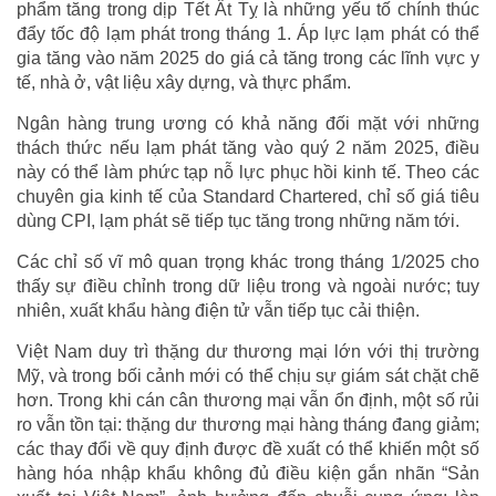
phẩm tăng trong dịp Tết Ất Tỵ là những yếu tố chính thúc
đẩy tốc độ lạm phát trong tháng 1. Áp lực lạm phát có thể
gia tăng vào năm 2025 do giá cả tăng trong các lĩnh vực y
tế, nhà ở, vật liệu xây dựng, và thực phẩm.
Ngân hàng trung ương có khả năng đối mặt với những
thách thức nếu lạm phát tăng vào quý 2 năm 2025, điều
này có thể làm phức tạp nỗ lực phục hồi kinh tế. Theo các
chuyên gia kinh tế của Standard Chartered, chỉ số giá tiêu
dùng CPI, lạm phát sẽ tiếp tục tăng trong những năm tới.
Các chỉ số vĩ mô quan trọng khác trong tháng 1/2025 cho
thấy sự điều chỉnh trong dữ liệu trong và ngoài nước; tuy
nhiên, xuất khẩu hàng điện tử vẫn tiếp tục cải thiện.
Việt Nam duy trì thặng dư thương mại lớn với thị trường
Mỹ, và trong bối cảnh mới có thể chịu sự giám sát chặt chẽ
hơn. Trong khi cán cân thương mại vẫn ổn định, một số rủi
ro vẫn tồn tại: thặng dư thương mại hàng tháng đang giảm;
các thay đổi về quy định được đề xuất có thể khiến một số
hàng hóa nhập khẩu không đủ điều kiện gắn nhãn “Sản