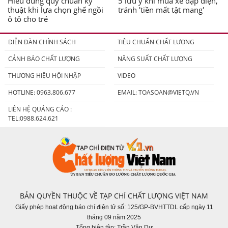
Hiểu đúng quy chuẩn kỹ
5 lưu ý khi mua xe đạp điện,
thuật khi lựa chọn ghế ngồi
tránh 'tiền mất tật mang'
ô tô cho trẻ
DIỄN ĐÀN CHÍNH SÁCH
TIÊU CHUẨN CHẤT LƯỢNG
CẢNH BÁO CHẤT LƯỢNG
NĂNG SUẤT CHẤT LƯỢNG
THƯƠNG HIỆU HỘI NHẬP
VIDEO
HOTLINE: 0963.806.677
EMAIL:
TOASOAN@VIETQ.VN
LIÊN HỆ QUẢNG CÁO :
TEL:0988.624.621
BẢN QUYỀN THUỘC VỀ TẠP CHÍ CHẤT LƯỢNG VIỆT NAM
Giấy phép hoạt động báo chí điện tử số: 125/GP-BVHTTDL cấp ngày 11
tháng 09 năm 2025
Tổng biên tập: Trần Văn Dư