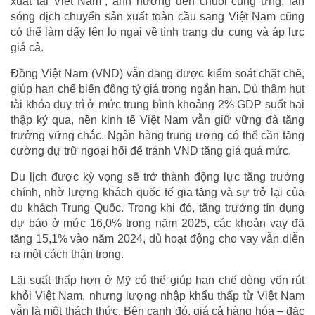
xuất tại Việt Nam”, ảnh hưởng đến chuỗi cung ứng; làn
sóng dịch chuyển sản xuất toàn cầu sang Việt Nam cũng
có thể làm dấy lên lo ngại về tình trang dư cung và áp lực
giá cả.
Đồng Việt Nam (VND) vẫn đang được kiểm soát chặt chẽ,
giúp hạn chế biến động tỷ giá trong ngắn hạn. Dù thâm hụt
tài khóa duy trì ở mức trung bình khoảng 2% GDP suốt hai
thập kỷ qua, nền kinh tế Việt Nam vẫn giữ vững đà tăng
trưởng vững chắc. Ngân hàng trung ương có thể cần tăng
cường dự trữ ngoại hối để tránh VND tăng giá quá mức.
Du lịch được kỳ vọng sẽ trở thành động lực tăng trưởng
chính, nhờ lượng khách quốc tế gia tăng và sự trở lại của
du khách Trung Quốc. Trong khi đó, tăng trưởng tín dụng
dự báo ở mức 16,0% trong năm 2025, các khoản vay đã
tăng 15,1% vào năm 2024, dù hoạt động cho vay vẫn diễn
ra một cách thận trọng.
Lãi suất thấp hơn ở Mỹ có thể giúp hạn chế dòng vốn rút
khỏi Việt Nam, nhưng lượng nhập khẩu thấp từ Việt Nam
vẫn là một thách thức. Bên cạnh đó, giá cả hàng hóa – đặc