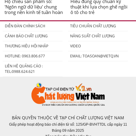
Hộ chiếu sản phẩm số:
Hiểu đúng quy chuẩn kỹ
'Ngôn ngữ dữ liệu' chung
thuật khi lựa chọn ghế ngồi
trong nền kinh tế tuần hoàn
ô tô cho trẻ
DIỄN ĐÀN CHÍNH SÁCH
TIÊU CHUẨN CHẤT LƯỢNG
CẢNH BÁO CHẤT LƯỢNG
NĂNG SUẤT CHẤT LƯỢNG
THƯƠNG HIỆU HỘI NHẬP
VIDEO
HOTLINE: 0963.806.677
EMAIL:
TOASOAN@VIETQ.VN
LIÊN HỆ QUẢNG CÁO :
TEL:0988.624.621
BẢN QUYỀN THUỘC VỀ TẠP CHÍ CHẤT LƯỢNG VIỆT NAM
Giấy phép hoạt động báo chí điện tử số: 125/GP-BVHTTDL cấp ngày 11
tháng 09 năm 2025