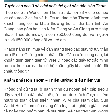
Tuyến cáp treo 3 dây dài nhất thế giới đến đảo Hòn Thơm.
Theo đó, Sun World Hon Thom ưu đãi tới 28% cho combo
vé cáp treo 2 chiều và buffet tại đảo Hòn Thơm, dành cho
khách hàng có hộ khẩu thường trú tại địa bàn tỉnh An
Giang, bao gồm hai tỉnh Kiên Giang và An Giang trước sáp
nhập. Theo đó mức giá còn 750.000 đồng đối với người
lớn và 650.000 đồng đối với trẻ em.
Khách hàng khi mua vé cần mang theo các giấy tờ tùy thân
hợp lệ như Chứng minh nhân dân, Căn cước công dân, tài
khoản định danh điện tử VNeID hoặc các giấy tờ xác minh
nơi cư trú khác (ví dụ: sổ hộ khẩu, giấy khai sinh...) để đối
chiếu thông tin.
Khám phá Hòn Thơm – Thiên đường triệu niềm vui
Không chỉ dừng lại ở hành trình du ngoạn trên cáp treo 3
dây vượt biển dài nhất thế giới, nơi du khách được chiêm
ngưỡng toàn cảnh thiên nhiên kỳ vĩ của Nam đảo, Sun
World Hon Thom còn mang đến loạt trải nghiệm giải trí vui
cả ngày cho nhóm bạn và gia đình. Vé cáp treo Sun World