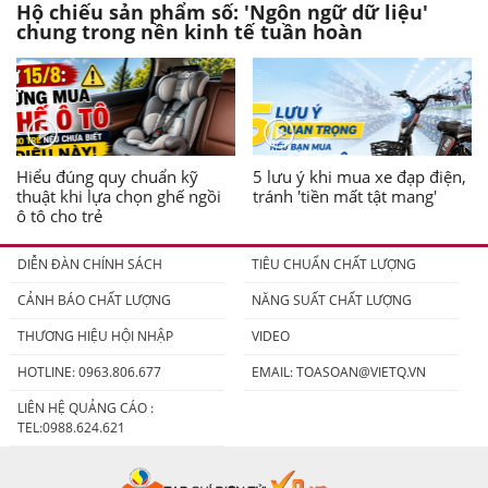
Hộ chiếu sản phẩm số: 'Ngôn ngữ dữ liệu'
chung trong nền kinh tế tuần hoàn
Hiểu đúng quy chuẩn kỹ
5 lưu ý khi mua xe đạp điện,
thuật khi lựa chọn ghế ngồi
tránh 'tiền mất tật mang'
ô tô cho trẻ
DIỄN ĐÀN CHÍNH SÁCH
TIÊU CHUẨN CHẤT LƯỢNG
CẢNH BÁO CHẤT LƯỢNG
NĂNG SUẤT CHẤT LƯỢNG
THƯƠNG HIỆU HỘI NHẬP
VIDEO
HOTLINE: 0963.806.677
EMAIL:
TOASOAN@VIETQ.VN
LIÊN HỆ QUẢNG CÁO :
TEL:0988.624.621