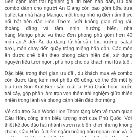
Bên cạnh loạt trải nghiệm giải trí biển hấp dẫn, ưu đãi
combo dành cho người An Giang còn bao gồm bữa trưa
buffet tại nhà hàng Mango, một trong những điểm ẩm thực
nổi bật trên đảo Hòn Thơm. Với không gian rộng rãi,
thoáng đãng và tầm nhìn hướng biển, nhà
hàng Mango phục vụ thực đơn phong phú gồm hơn 40
món ăn Á đến Âu đa dạng, từ hải sản, thịt nướng, salad
tươi, món chay đến quầy tráng miệng hấp dẫn. Các món
ăn được chế biến theo phong cách hiện đại, sử dụng
nguyên liệu tươi ngon, phù hợp cho du khách mọi lứa tuổi.
Đặc biệt, trong thời gian ưu đãi, du khách mua vé combo
còn được tặng kèm một phiếu đồ uống, có thể đổi một ly
bia tươi Sun KraftBeer sản xuất tại Phú Quốc hoặc nước
trái cây, góp phần làm trọn vẹn thêm trải nghiệm giữa thiên
nhiên trong lành và phong cảnh biển đảo thơ mộng.
Vé cáp treo Sun World Hon Thom tặng kèm vé tham quan
Cầu Hôn, công trình biểu tượng mới của Phú Quốc. Với
thiết kế độc đáo hai nhánh vươn ra biển khơi nhưng không
chạm, Cầu Hôn là điểm ngắm hoàng hôn ngoạn mục và là