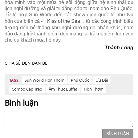
hòa mình vào một mùa hè sôi động giữa hệ sinh thái du
lịch nghỉ dưỡng và giải trí đẳng cấp tại nam đảo Phú Quốc.
Từ tổ hợp Sun World đến các show diễn quốc tế như Nụ
hôn của biển cả -
Kiss of the Sea
, từ các công trình biểu
tượng đến hệ thống khu nghỉ dưỡng đa phân khúc, nam
đảo đang trở thành điểm đến mang lại trải nghiệm trọn vẹn
cho du khách mùa hè này.
Thành Long
CHIA SẺ ĐẾN BẠN BÈ:
Sun World Hon Thom
Phú Quốc
Ưu Đãi
TAGS:
Combo Cáp Treo
Ẩm Thực Buffet
Hòn Thơm
Bình luận
BÌNH LUẬN