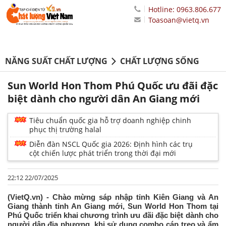
Hotline: 0963.806.677
Toasoan@vietq.vn
NĂNG SUẤT CHẤT LƯỢNG
CHẤT LƯỢNG SỐNG
Sun World Hon Thom Phú Quốc ưu đãi đặc
biệt dành cho người dân An Giang mới
Tiêu chuẩn quốc gia hỗ trợ doanh nghiệp chinh
phục thị trường halal
Diễn đàn NSCL Quốc gia 2026: Định hình các trụ
cột chiến lược phát triển trong thời đại mới
22:12 22/07/2025
(VietQ.vn) - Chào mừng sáp nhập tỉnh Kiên Giang và An
Giang thành tỉnh An Giang mới, Sun World Hon Thom tại
Phú Quốc triển khai chương trình ưu đãi đặc biệt dành cho
người dân địa phương, khi sử dụng combo cáp treo và ẩm