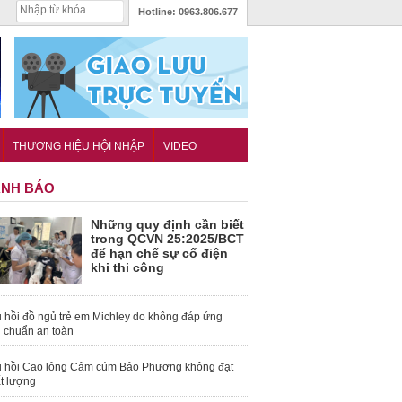
Hotline:
0963.806.677
THƯƠNG HIỆU HỘI NHẬP
VIDEO
NH BÁO
Những quy định cần biết
trong QCVN 25:2025/BCT
để hạn chế sự cố điện
khi thi công
 hồi đồ ngủ trẻ em Michley do không đáp ứng
u chuẩn an toàn
 hồi Cao lỏng Cảm cúm Bảo Phương không đạt
t lượng