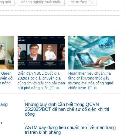
ng hóa
,
doanh nghiệp xuất khẩu
,
thị trường EU
 Green
Diễn đàn NSCL Quốc gia
Hoàn thiện tiêu chuẩn, hạ
uyển đổi
2026: Học giả, chuyên gia
tầng chất lượng thúc đẩy
n nông
cùng tìm lời giải cho bài toán
thương mại hóa công nghệ
bứt phá năng suất
chiến lược
10
10
sáng
Những quy định cần biết trong QCVN
25:2025/BCT để hạn chế sự cố điện khi thi
công
o
ASTM xây dựng tiêu chuẩn mới về men trang
trí trên kính phẳng