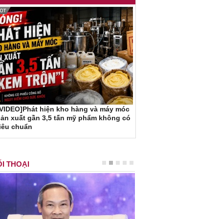
[VIDEO]Phát hiện kho hàng và máy móc
ản xuất gần 3,5 tấn mỹ phẩm không có
iêu chuẩn
I THOẠI