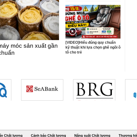
[VIDEO]Hiểu đúng quy chuẩn
máy móc sản xuất gần
kỹ thuật khi lựa chọn ghế ngồi ô
 chuẩn
tô cho trẻ
ẩn Chất lượng
Cảnh báo Chất lượng
Năng suất Chất lượng
Thương hi