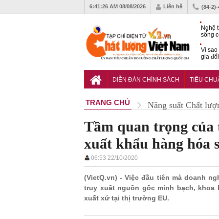
6:41:27 AM
08/08/2026
Liên hệ
(84-2)
Nghệ t
sống c
Vì sao
gia đố
Hạ tần
tâm Đà
DIỄN ĐÀN CHÍNH SÁCH
TIÊU CH
động s
TRANG CHỦ
Năng suất Chất lượ
Tầm quan trọng của t
xuất khẩu hàng hóa 
06:53 22/10/2020
(VietQ.vn) - Việc đầu tiên mà doanh n
truy xuất nguồn gốc minh bạch, khoa
xuất xứ tại thị trường EU.