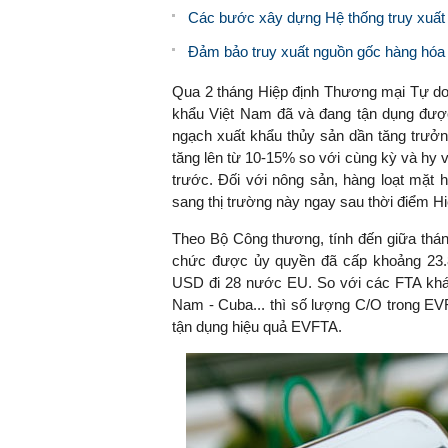
Các bước xây dựng Hệ thống truy xuấ
Đảm bảo truy xuất nguồn gốc hàng hóa 
Qua 2 tháng Hiệp định Thương mại Tự do 
khẩu Việt Nam đã và đang tận dụng được
ngạch xuất khẩu thủy sản dần tăng trưở
tăng lên từ 10-15% so với cùng kỳ và hy 
trước. Đối với nông sản, hàng loạt mặt 
sang thị trường này ngay sau thời điểm Hiệ
Theo Bộ Công thương, tính đến giữa tháng
chức được ủy quyền đã cấp khoảng 23.
USD đi 28 nước EU. So với các FTA kh
Nam - Cuba... thì số lượng C/O trong EV
tận dụng hiệu quả EVFTA.