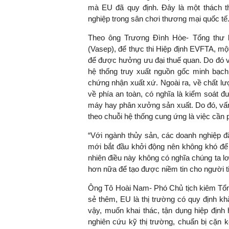
mà EU đã quy định. Đây là một thách t
nghiệp trong sân chơi thương mại quốc tế
Theo ông Trương Đình Hòe- Tổng thư k
TS. Nguyễn Đức Độ - Ph
(Vasep), để thực thi Hiệp định EVFTA, mộ
Viện Kinh tế Tài chính
để được hưởng ưu đại thuế quan. Do đó vi
hệ thống truy xuất nguồn gốc minh bạc
"Có rất nhiều vi
chứng nhận xuất xứ. Ngoài ra, về chất lư
ngay từ bây giờ 
về phía an toàn, có nghĩa là kiểm soát đ
đang được tiến
máy hay phân xưởng sản xuất. Do đó, vấn đ
đầu tư cho kho
theo chuỗi hệ thống cung ứng là việc cần 
nghệ; ban hành
“Với ngành thủy sản, các doanh nghiệp đ
khuyến khích đổ
mới bắt đầu khởi động nên không khó để 
khởi nghiệp..."
nhiên điều này không có nghĩa chúng ta lơ
hơn nữa để tạo được niềm tin cho người t
Ông Tô Hoài Nam- Phó Chủ tịch kiêm Tổng
sẻ thêm, EU là thị trường có quy định khắ
vậy, muốn khai thác, tận dụng hiệp định
nghiên cứu kỹ thị trường, chuẩn bị cặn 