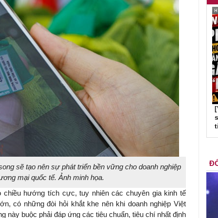
s
t
ĐỐ
 song sẽ tạo nên sự phát triển bền vững cho doanh nghiệp
hương mại quốc tế. Ảnh minh họa.
chiều hướng tích cực, tuy nhiên các chuyên gia kinh tế
 lớn, có những đòi hỏi khắt khe nên khi doanh nghiệp Việt
g này buộc phải đáp ứng các tiêu chuẩn, tiêu chí nhất định