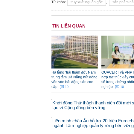
Từ khóa:
truy xuất nguồn gốc
,
sản phẩm hà
TIN LIÊN QUAN
Hạ tầng ‘trải thảm đỏ’, Nam
QUACERT và VNPT
trung tâm Đà Nẵng hút dòng
hợp tác thúc đẩy ch
vốn vào bất động sản cao
số trong chứng nhậ
cấp
nghiệp
10
10
Khởi động Thử thách thanh niên đổi mới 
tạo vì Cộng đồng bền vững
Liên minh châu Âu hỗ trợ 20 triệu Euro ch
ngành Lâm nghiệp quản lý rừng bền vững