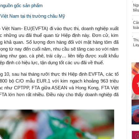
t nguồn gốc sản phẩm
Ngư
tiê
Việt Nam tại thị trường châu Mỹ
Cả
toà
Việt Nam- EU(EVFTA) đi vào thực thi, doanh nghiệp xuất
 những ưu đãi thuế quan từ Hiệp định này. Đơn cử, kim
Thu
ng khả quan. Số lượng đơn hàng đối với mặt hàng tôm đã
Lay
vọng từ nay đến cuối năm, nhu cầu sẽ tăng cao so với năm
hàng như gạo, cà phê, trái cây… liên tiếp được xuất khẩu
p định có hiệu lực, tận dụng tốt các ưu đãi về thuế.
 10, sau hai tháng rưỡi thực thi Hiệp định EVFTA, các tổ
800 bộ C/O mẫu EUR.1 với kim ngạch khoảng 963 triệu
ác như CPTPP, FTA giữa ASEAN và Hong Kong, FTA Việt
FTA lớn hơn rất nhiều. Điều này cho thấy doanh nghiệp đã