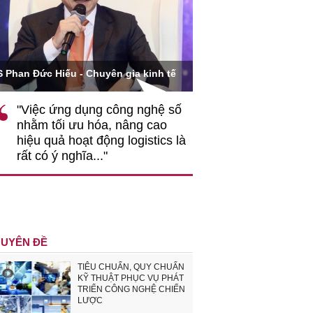
Ông Hoàng Quang Phòn
S Phan Đức Hiếu - Chuyên gia kinh tế
VCCI
"Việc ứng dụng công nghệ số
""Theo tôi, cần 
nhằm tối ưu hóa, nâng cao
gốc rễ về nhận
hiệu quả hoạt động logistics là
nghiệp cần coi
rất có ý nghĩa..."
động hài hoà là
triển..."
UYÊN ĐỀ
TIÊU CHUẨN, QUY CHUẨN
KỸ THUẬT PHỤC VỤ PHÁT
TRIỂN CÔNG NGHỆ CHIẾN
LƯỢC