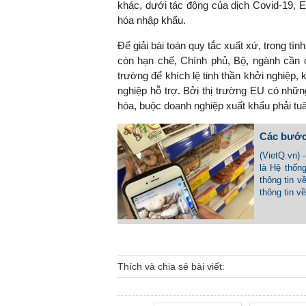
khác, dưới tác động của dịch Covid-19, 
hóa nhập khẩu.
Để giải bài toán quy tắc xuất xứ, trong t
còn hạn chế, Chính phủ, Bộ, ngành cần 
trường để khích lệ tinh thần khởi nghiệp, k
nghiệp hỗ trợ. Bởi thị trường EU có nhữn
hóa, buộc doanh nghiệp xuất khẩu phải tuâ
Các bước
(VietQ.vn)
là Hệ thốn
thông tin v
thông tin v
Thích và chia sẻ bài viết: