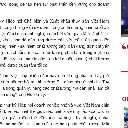
hức, song sẽ tạo nên sự phát triển bền vững cho doanh
.
ý Hiệp hội Chế biến và Xuất khẩu thủy sản Việt Nam
ó Viện trưởng
t trong những vấn đề quan trọng đó là chứng nhận xuất xứ
T
ệc đầu tiên doanh nghiệp cần hết sức quan tâm là phải có
h, khoa học để đáp ứng được các yêu cầu liên quan đến
ệc phải làm
Việc sử dụng hiệu quả chính
ợng, hiện khái niệm chất lượng thủy sản đang dịch chuyển
và trên thực tế
sách tài khóa không chỉ mang ý
ược cả chuỗi sản xuất, chứ không phải là ở trong một nhà
 hành như tăng
nghĩa hỗ trợ ngắn hạn mà còn
ề truy xuất nguồn gốc, liên kết chuỗi, quản lý chất lượng
a học công
đóng vai trò tạo nền tảng cho
phải được quan tâm tối đa.
 các cơ chế
tăng trưởng bền vững dài hạn.
ã làm việc này nhiều năm nay chứ không phải tới bây giờ
i mới sáng tạo,
nắm bắt cơ hội tại thị trường EU cũng như ở nội địa. Tuy
 là trong quản lý, nâng cao chất lượng mà cần phải làm tốt
iêu dùng”, ông Hòe lưu ý.
CH
 thư ký Hiệp hội doanh nghiệp nhỏ và vừa Việt Nam chia
t khe bậc nhất thế giới, đặc biệt là về quy tắc xuất xứ, vì
 hiệu quả, không thể vội vàng mà buộc doanh nghiệp phải
kẽ các nguồn lực, sản xuất các hàng hóa chất lượng. Mặt