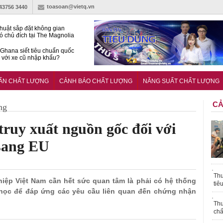
toasoan@vietq.vn
-43756 3440
huật sắp đặt không gian
ó chủ đích tại The Magnolia
 Ghana siết tiêu chuẩn quốc
i với xe cũ nhập khẩu?
g ‘trải thảm đỏ’, Nam trung
 Nẵng hút dòng vốn vào bất
UẨN CHẤT LƯỢNG
CẢNH BÁO CHẤT LƯỢNG
NĂNG SUẤT CHẤT LƯỢNG
ản cao cấp
CẢ
ng
ruy xuất nguồn gốc đối với
sang EU
Thu
ghiệp Việt Nam cần hết sức quan tâm là phải có hệ thống
tiê
 học để đáp ứng các yêu cầu liên quan đến chứng nhận
Thu
chấ