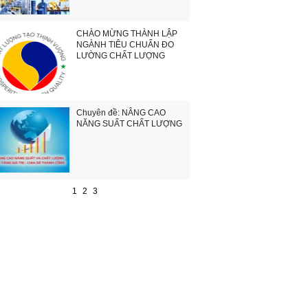
CHÀO MỪNG THÀNH LẬP
NGÀNH TIÊU CHUẨN ĐO
LƯỜNG CHẤT LƯỢNG
Chuyên đề: NÂNG CAO
NĂNG SUẤT CHẤT LƯỢNG
1
2
3