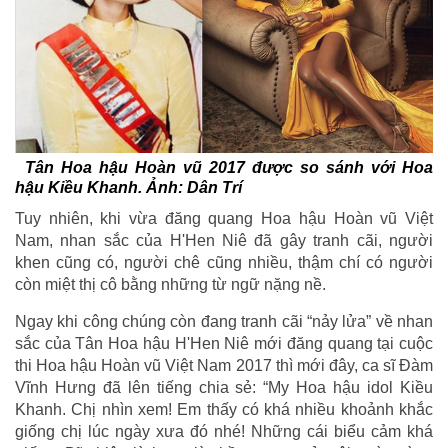
Tân Hoa hậu Hoàn vũ 2017 được so sánh với Hoa
hậu Kiều Khanh. Ảnh: Dân Trí
Tuy nhiên, khi vừa đăng quang Hoa hậu Hoàn vũ Việt
Nam, nhan sắc của H'Hen Niê đã gây tranh cãi, người
khen cũng có, người chê cũng nhiều, thậm chí có người
còn miệt thị cô bằng những từ ngữ nặng nề.
Ngay khi công chúng còn đang tranh cãi “nảy lửa” về nhan
sắc của Tân Hoa hậu H'Hen Niê mới đăng quang tại cuộc
thi Hoa hậu Hoàn vũ Việt Nam 2017 thì mới đây, ca sĩ Đàm
Vĩnh Hưng đã lên tiếng chia sẻ: “My Hoa hậu idol Kiều
Khanh. Chị nhìn xem! Em thấy có khá nhiều khoảnh khắc
giống chị lúc ngày xưa đó nhé! Những cái biểu cảm khá