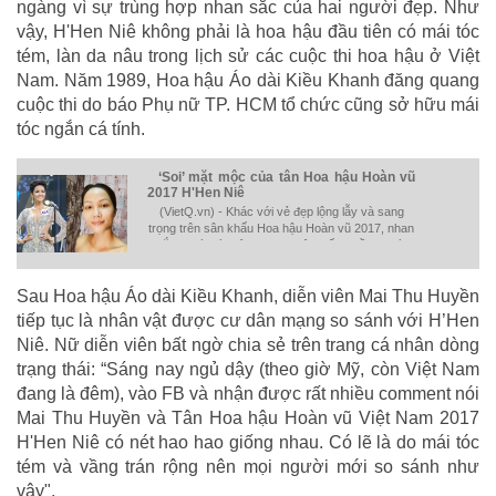
ngàng vì sự trùng hợp nhan sắc của hai người đẹp. Như
vậy, H'Hen Niê không phải là hoa hậu đầu tiên có mái tóc
tém, làn da nâu trong lịch sử các cuộc thi hoa hậu ở Việt
Nam. Năm 1989, Hoa hậu Áo dài Kiều Khanh đăng quang
cuộc thi do báo Phụ nữ TP. HCM tổ chức cũng sở hữu mái
tóc ngắn cá tính.
‘Soi’ mặt mộc của tân Hoa hậu Hoàn vũ
2017 H'Hen Niê
(VietQ.vn) - Khác với vẻ đẹp lộng lẫy và sang
trọng trên sân khấu Hoa hậu Hoàn vũ 2017, nhan
sắc ngoài đời của H'Hen Niê khiến nhiều người
phải ngạc nhiên.
Sau Hoa hậu Áo dài Kiều Khanh, diễn viên Mai Thu Huyền
tiếp tục là nhân vật được cư dân mạng so sánh với H’Hen
Niê. Nữ diễn viên bất ngờ chia sẻ trên trang cá nhân dòng
trạng thái: “Sáng nay ngủ dậy (theo giờ Mỹ, còn Việt Nam
đang là đêm), vào FB và nhận được rất nhiều comment nói
Mai Thu Huyền và Tân Hoa hậu Hoàn vũ Việt Nam 2017
H'Hen Niê có nét hao hao giống nhau. Có lẽ là do mái tóc
tém và vầng trán rộng nên mọi người mới so sánh như
vậy".