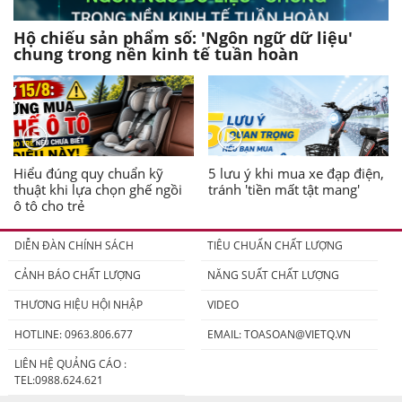
Hộ chiếu sản phẩm số: 'Ngôn ngữ dữ liệu'
chung trong nền kinh tế tuần hoàn
Hiểu đúng quy chuẩn kỹ
5 lưu ý khi mua xe đạp điện,
thuật khi lựa chọn ghế ngồi
tránh 'tiền mất tật mang'
ô tô cho trẻ
DIỄN ĐÀN CHÍNH SÁCH
TIÊU CHUẨN CHẤT LƯỢNG
CẢNH BÁO CHẤT LƯỢNG
NĂNG SUẤT CHẤT LƯỢNG
THƯƠNG HIỆU HỘI NHẬP
VIDEO
HOTLINE: 0963.806.677
EMAIL:
TOASOAN@VIETQ.VN
LIÊN HỆ QUẢNG CÁO :
TEL:0988.624.621