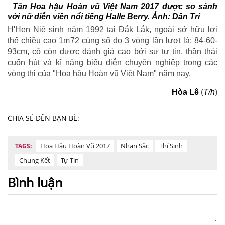
Tân Hoa hậu Hoàn vũ Việt Nam 2017 được so sánh
với nữ diễn viên nổi tiếng Halle Berry. Ảnh: Dân Trí
H'Hen Niê sinh năm 1992 tại Đắk Lắk, ngoài sở hữu lợi
thế chiều cao 1m72 cùng số đo 3 vòng lần lượt là: 84-60-
93cm, cô còn được đánh giá cao bởi sự tự tin, thần thái
cuốn hút và kĩ năng biểu diễn chuyên nghiệp trong các
vòng thi của "Hoa hậu Hoàn vũ Việt Nam" năm nay.
Hòa Lê
(
T/h
)
CHIA SẺ ĐẾN BẠN BÈ:
Hoa Hậu Hoàn Vũ 2017
Nhan Sắc
Thí Sinh
TAGS:
Chung Kết
Tự Tin
Bình luận