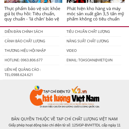
Thực phẩm bảo vệ sức khỏe
Phát hiện kho hàng và máy
giả bị thu hồi: Tiêu chuẩn,
móc sản xuất gần 3,5 tấn mỹ
quy chuẩn - 'lá chắn' bảo vệ
phẩm không có tiêu chuẩn
người tiêu dùng
DIỄN ĐÀN CHÍNH SÁCH
TIÊU CHUẨN CHẤT LƯỢNG
CẢNH BÁO CHẤT LƯỢNG
NĂNG SUẤT CHẤT LƯỢNG
THƯƠNG HIỆU HỘI NHẬP
VIDEO
HOTLINE: 0963.806.677
EMAIL:
TOASOAN@VIETQ.VN
LIÊN HỆ QUẢNG CÁO :
TEL:0988.624.621
BẢN QUYỀN THUỘC VỀ TẠP CHÍ CHẤT LƯỢNG VIỆT NAM
Giấy phép hoạt động báo chí điện tử số: 125/GP-BVHTTDL cấp ngày 11