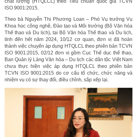
chất lượng (HTQLCL) theo Tiêu chuẩn quốc gia TCVN
ISO 9001:2015.
Theo bà Nguyễn Thị Phương Loan – Phó Vụ trưởng Vụ
Khoa học công nghệ, Đào tạo và Môi trường (Bộ Văn hóa
Thể thao và Du lịch), tại Bộ Văn hóa Thể thao và Du lịch,
tính đến hết năm 2024, 10/12 cơ quan, đơn vị đã hoàn
thành việc chuyển áp dụng HTQLCL theo phiên bản TCVN
ISO 9001:2015, 02/12 đơn vị gồm Cục Thể dục thể thao,
Ban Quản lý Làng Văn hóa – Du lịch các dân tộc Việt Nam
chưa thực hiện việc áp dụng HTQLCL theo phiên bản
TCVN ISO 9001:2015 do cơ cấu tổ chức, chức năng và
nhiệm vụ có sự thay đổi, điều chỉnh, sắp xếp lại.