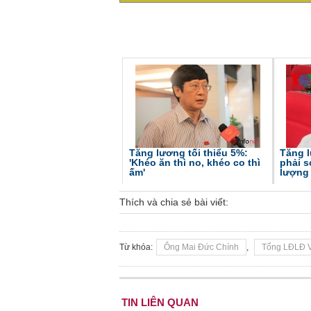
Tăng lương tối thiểu 5%:
Tăng l
'Khéo ăn thì no, khéo co thì
phải s
ấm'
lượng
Thích và chia sẻ bài viết:
Từ khóa:
Ông Mai Đức Chính
,
Tổng LĐLĐ V
TIN LIÊN QUAN