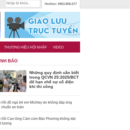
Hotline:
0963.806.677
THƯƠNG HIỆU HỘI NHẬP
VIDEO
NH BÁO
Những quy định cần biết
trong QCVN 25:2025/BCT
để hạn chế sự cố điện
khi thi công
 hồi đồ ngủ trẻ em Michley do không đáp ứng
u chuẩn an toàn
 hồi Cao lỏng Cảm cúm Bảo Phương không đạt
t lượng