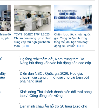
nhiệm đối
TCVN ISO/IEC 17043:2025:
Chiến lược tiêu chuẩn quốc
á sự phù
Chuẩn hóa năng lực tổ chức
gia: Công cụ định hướng
cung cấp thử nghiệm thành
tổng thể, dài hạn cho hoạt
thạo
động tiêu chuẩn
10
10
hủ
Hạ tầng ‘trải thảm đỏ’, Nam trung tâm Đà
Nẵng hút dòng vốn vào bất động sản cao cấp
 đẩy
Diễn đàn NSCL Quốc gia 2026: Học giả,
iệp
chuyên gia cùng tìm lời giải cho bài toán bứt
phá năng suất
n
Khởi động Thử thách thanh niên đổi mới sáng
tạo vì Cộng đồng bền vững
Liên minh châu Âu hỗ trợ 20 triệu Euro cho