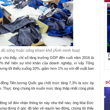
đủ sống hoặc sống kham khổ (Ảnh minh họa)
ây cho thấy, chỉ số tăng trưởng GDP đến cuối năm 2016 là
K
5% thể hiện sự khó khăn của doanh nghiệp, vì vậy Tổng
ơng tối thiểu xuống 10%, giảm hơn 1% so với đề xuất ban
ĐỐ
ội đồng Tiền lương Quốc gia chốt mức tăng 7,3% là sức ép
n. Thực lòng chúng tôi muốn mức tăng thấp nhất cũng phải
 động sẽ đón nhận thông tin này như thế nào, ông Mai Đức
hưng đứng ở góc độ bảo vệ người lao động, chúng tôi thấy