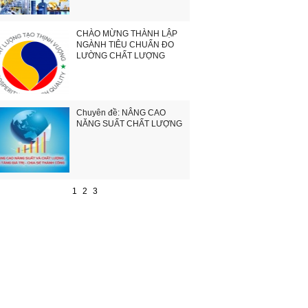
CHÀO MỪNG THÀNH LẬP
NGÀNH TIÊU CHUẨN ĐO
LƯỜNG CHẤT LƯỢNG
Chuyên đề: NÂNG CAO
NĂNG SUẤT CHẤT LƯỢNG
1
2
3