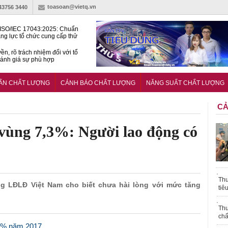
toasoan@vietq.vn
-43756 3440
ISO/IEC 17043:2025: Chuẩn
ng lực tổ chức cung cấp thử
 thành thạo
ền, rõ trách nhiệm đối với tổ
ánh giá sự phù hợp
lược tiêu chuẩn quốc gia:
ụ định hướng tổng thể, dài
UẨN CHẤT LƯỢNG
CẢNH BÁO CHẤT LƯỢNG
NĂNG SUẤT CHẤT LƯỢNG
o hoạt động tiêu chuẩn
CẢ
 vùng 7,3%: Người lao động có
Thu
g LĐLĐ Việt Nam cho biết chưa hài lòng với mức tăng
tiê
Thu
chấ
,3% năm 2017