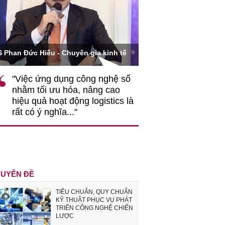
Ông Hoàng Quang Phòn
S Phan Đức Hiếu - Chuyên gia kinh tế
VCCI
"Việc ứng dụng công nghệ số
""Theo tôi, cần 
nhằm tối ưu hóa, nâng cao
gốc rễ về nhận
hiệu quả hoạt động logistics là
nghiệp cần coi
rất có ý nghĩa..."
động hài hoà là
triển..."
UYÊN ĐỀ
TIÊU CHUẨN, QUY CHUẨN
KỸ THUẬT PHỤC VỤ PHÁT
TRIỂN CÔNG NGHỆ CHIẾN
LƯỢC