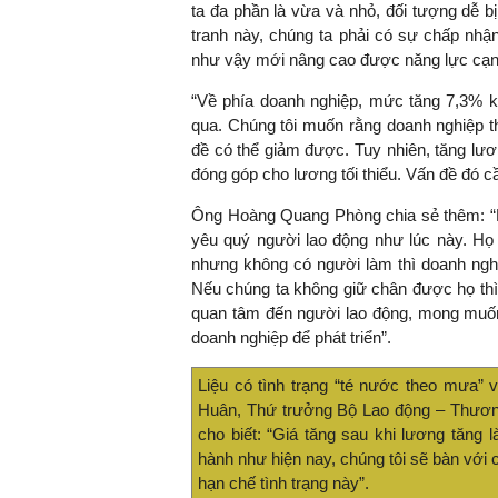
ta đa phần là vừa và nhỏ, đối tượng dễ b
tranh này, chúng ta phải có sự chấp nhận
như vậy mới nâng cao được năng lực cạn
“Về phía doanh nghiệp, mức tăng 7,3% 
qua. Chúng tôi muốn rằng doanh nghiệp t
đề có thể giảm được. Tuy nhiên, tăng lươn
đóng góp cho lương tối thiểu. Vấn đề đó c
Ông Hoàng Quang Phòng chia sẻ thêm: “D
yêu quý người lao động như lúc này. Họ c
nhưng không có người làm thì doanh ngh
Nếu chúng ta không giữ chân được họ thì
quan tâm đến người lao động, mong muốn
doanh nghiệp để phát triển”.
Liệu có tình trạng “té nước theo mưa” 
Huân, Thứ trưởng Bộ Lao động – Thương 
cho biết: “Giá tăng sau khi lương tăng l
hành như hiện nay, chúng tôi sẽ bàn vớ
hạn chế tình trạng này”.