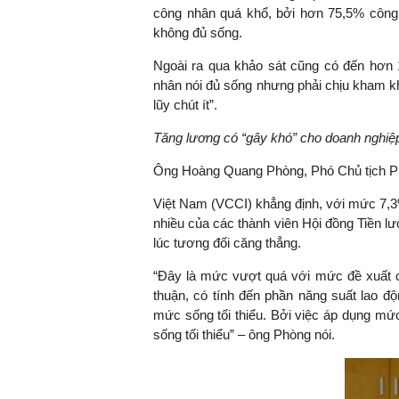
công nhân quá khổ, bởi hơn 75,5% công 
không đủ sống.
Ngoài ra qua khảo sát cũng có đến hơn
TS. Nguyễn Đức Độ - Ph
nhân nói đủ sống nhưng phải chịu kham kh
Viện Kinh tế Tài chính
lũy chút ít”.
Tăng lương có “gây khó” cho doanh nghiệ
"Có rất nhiều vi
ngay từ bây giờ 
Ông Hoàng Quang Phòng, Phó Chủ tịch P
đang được tiến
đầu tư cho kho
Việt Nam (VCCI) khẳng định, với mức 7,3%
nghệ; ban hành
nhiều của các thành viên Hội đồng Tiền lư
khuyến khích đổ
lúc tương đối căng thẳng.
khởi nghiệp..."
“Đây là mức vượt quá với mức đề xuất 
thuận, có tính đến phần năng suất lao độ
mức sống tối thiểu. Bởi việc áp dụng mứ
sống tối thiểu” – ông Phòng nói.