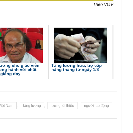
Theo VOV
ương cho giáo viên
Tăng lương hưu, trợ cấp
ong hành với chất
hàng tháng từ ngày 1/8
 giảng dạy
iệt Nam
,
tăng lương
,
lương tối thiểu
,
người lao động