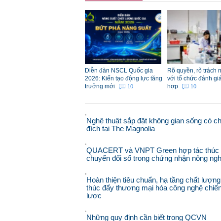
Diễn đàn NSCL Quốc gia
Rõ quyền, rõ trách 
2026: Kiến tạo động lực tăng
với tổ chức đánh gi
trưởng mới
hợp
10
10
Nghệ thuật sắp đặt không gian sống có c
đích tại The Magnolia
QUACERT và VNPT Green hợp tác thúc
chuyển đổi số trong chứng nhận nông ngh
Hoàn thiện tiêu chuẩn, hạ tầng chất lượng
thúc đẩy thương mại hóa công nghệ chiế
lược
Những quy định cần biết trong QCVN