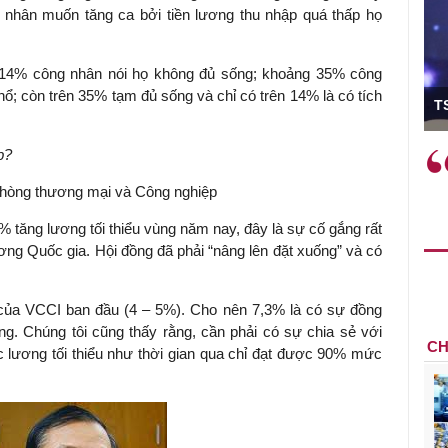
nhân muốn tăng ca bởi tiền lương thu nhập quá thấp họ
 14% công nhân nói họ không đủ sống; khoảng 35% công
ó Viện trưởng
ổ; còn trên 35% tạm đủ sống và chỉ có trên 14% là có tích
T
p?
ệc phải làm
Việc sử dụng hiệu quả chính
và trên thực tế
sách tài khóa không chỉ mang ý
hòng thương mại và Công nghiệp
 hành như tăng
nghĩa hỗ trợ ngắn hạn mà còn
a học công
đóng vai trò tạo nền tảng cho
 tăng lương tối thiểu vùng năm nay, đây là sự cố gắng rất
 các cơ chế
tăng trưởng bền vững dài hạn.
ơng Quốc gia. Hội đồng đã phải “nâng lên đặt xuống” và có
i mới sáng tạo,
của VCCI ban đầu (4 – 5%). Cho nên 7,3% là có sự đồng
ng. Chúng tôi cũng thấy rằng, cần phải có sự chia sẻ với
CH
c lương tối thiểu như thời gian qua chỉ đạt được 90% mức