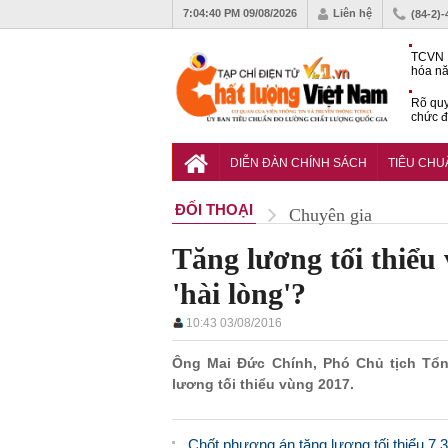
7:04:41 PM
09/08/2026
Liên hệ
(84-2)
TCVN 
hóa nă
nghiệm
Rõ quy
chức đ
Chiến 
Công c
DIỄN ĐÀN CHÍNH SÁCH
TIÊU CH
hạn ch
ĐỐI THOẠI
Chuyên gia
Tăng lương tối thiểu
'hài lòng'?
10:43 03/08/2016
Ông Mai Đức Chính, Phó Chủ tịch Tổn
lương tối thiểu vùng 2017.
Chốt phương án tăng lương tối thiểu 7