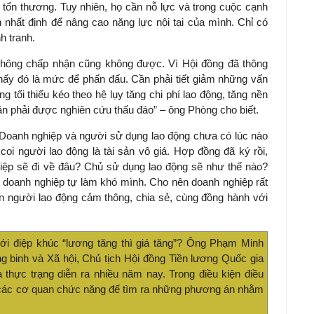
ị tổn thương. Tuy nhiên, họ cần nỗ lực và trong cuộc cạnh
 nhất định để nâng cao năng lực nội tại của mình. Chỉ có
h tranh.
không chấp nhận cũng không được. Vì Hội đồng đã thông
hấy đó là mức để phấn đấu. Cần phải tiết giảm những vấn
g tối thiểu kéo theo hệ lụy tăng chi phí lao động, tăng nền
ần phải được nghiên cứu thấu đáo” – ông Phòng cho biết.
oanh nghiệp và người sử dụng lao động chưa có lúc nào
oi người lao động là tài sản vô giá. Hợp đồng đã ký rồi,
iệp sẽ đi về đâu? Chủ sử dụng lao động sẽ như thế nào?
 doanh nghiệp tự làm khó mình. Cho nên doanh nghiệp rất
 người lao động cảm thông, chia sẻ, cùng đồng hành với
với điệp khúc “lương tăng thì giá tăng”? Ông Phạm Minh
binh và Xã hội, Chủ tịch Hội đồng Tiền lương Quốc gia
à thực trạng diễn ra nhiều năm nay. Trong điều kiện điều
i các cơ quan chức năng để tìm ra những phương án nhằm