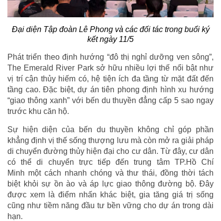
Đại diện Tập đoàn Lê Phong và các đối tác trong buổi ký
kết ngày 11/5
Phát triển theo định hướng “đô thị nghỉ dưỡng ven sông”,
The Emerald River Park sở hữu nhiều lợi thế nổi bật như
vị trí cận thủy hiếm có, hệ tiện ích đa tầng từ mặt đất đến
tầng cao. Đặc biệt, dự án tiên phong định hình xu hướng
“giao thông xanh” với bến du thuyền đẳng cấp 5 sao ngay
trước khu căn hộ.
Sự hiện diện của bến du thuyền không chỉ góp phần
khẳng định vị thế sống thượng lưu mà còn mở ra giải pháp
di chuyển đường thủy hiện đại cho cư dân. Từ đây, cư dân
có thể di chuyển trực tiếp đến trung tâm TP.Hồ Chí
Minh một cách nhanh chóng và thư thái, đồng thời tách
biệt khỏi sự ồn ào và áp lực giao thông đường bộ. Đây
được xem là điểm nhấn khác biệt, gia tăng giá trị sống
cũng như tiềm năng đầu tư bền vững cho dự án trong dài
hạn.