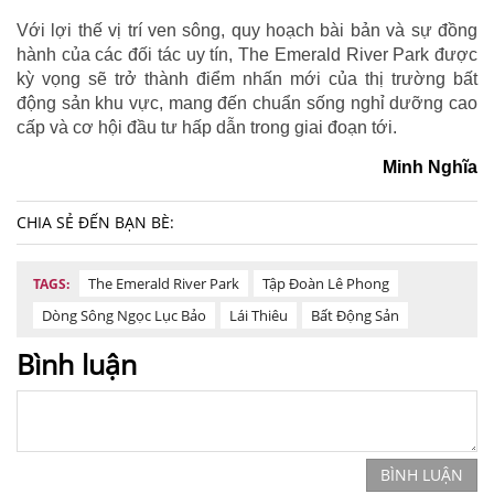
Với lợi thế vị trí ven sông, quy hoạch bài bản và sự đồng
hành của các đối tác uy tín, The Emerald River Park được
kỳ vọng sẽ trở thành điểm nhấn mới của thị trường bất
động sản khu vực, mang đến chuẩn sống nghỉ dưỡng cao
cấp và cơ hội đầu tư hấp dẫn trong giai đoạn tới.
Minh Nghĩa
CHIA SẺ ĐẾN BẠN BÈ:
The Emerald River Park
Tập Đoàn Lê Phong
TAGS:
Dòng Sông Ngọc Lục Bảo
Lái Thiêu
Bất Động Sản
Bình luận
BÌNH LUẬN