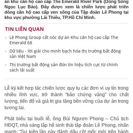
án khu căn hộ cao cấp The Emerald River Park (Dòng Sông
Ngọc Lục Bảo). Đây được xem là chiến lược phát triển
dòng căn hộ cao cấp ven sông của Tập đoàn Lê Phong tại
khu vực phường Lái Thiêu, TP.Hồ Chí Minh.
TIN LIÊN QUAN
Lê Phong Group cất nóc dự án Khu căn hộ cao cấp The
Emerald 68
Dữ liệu - lời giải cho minh bạch hóa thị trường bất động
sản Việt Nam
Thị trường bất động sản đón tín hiệu tích cực từ chính
sách lãi suất
Lễ ký kết hợp tác chiến lược quy tụ các đơn vị uy tín trong
nhiều lĩnh vực, trở thành “bảo chứng vàng” cho chất
lượng, tiến độ và giá trị gia tăng bền vững của dự án trong
tương lai.
Phát biểu tại buổi lễ, ông Bùi Ngươn Phong – Chủ tịch
HĐQT, nhà sáng lập hệ sinh thái tập đoàn Lê Phong, nhấn
mạnh: “Sự kiện lần này đánh dấu cột mốc mới trên hành