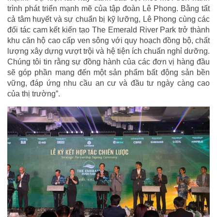
trình phát triển mạnh mẽ của tập đoàn Lê Phong. Bằng tất
cả tâm huyết và sự chuẩn bị kỹ lưỡng, Lê Phong cùng các
đối tác cam kết kiến tạo The Emerald River Park trở thành
khu căn hộ cao cấp ven sông với quy hoạch đồng bộ, chất
lượng xây dựng vượt trội và hệ tiện ích chuẩn nghỉ dưỡng.
Chúng tôi tin rằng sự đồng hành của các đơn vị hàng đầu
sẽ góp phần mang đến một sản phẩm bất động sản bền
vững, đáp ứng nhu cầu an cư và đầu tư ngày càng cao
của thị trường”.