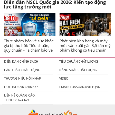
Diễn đàn NSCL Quốc gia 2026: Kiến tạo động
lực tăng trưởng mới
Thực phẩm bảo vệ sức khỏe
Phát hiện kho hàng và máy
giả bị thu hồi: Tiêu chuẩn,
móc sản xuất gần 3,5 tấn mỹ
quy chuẩn - 'lá chắn' bảo vệ
phẩm không có tiêu chuẩn
người tiêu dùng
DIỄN ĐÀN CHÍNH SÁCH
TIÊU CHUẨN CHẤT LƯỢNG
CẢNH BÁO CHẤT LƯỢNG
NĂNG SUẤT CHẤT LƯỢNG
THƯƠNG HIỆU HỘI NHẬP
VIDEO
HOTLINE: 0963.806.677
EMAIL:
TOASOAN@VIETQ.VN
LIÊN HỆ QUẢNG CÁO :
TEL:0988.624.621