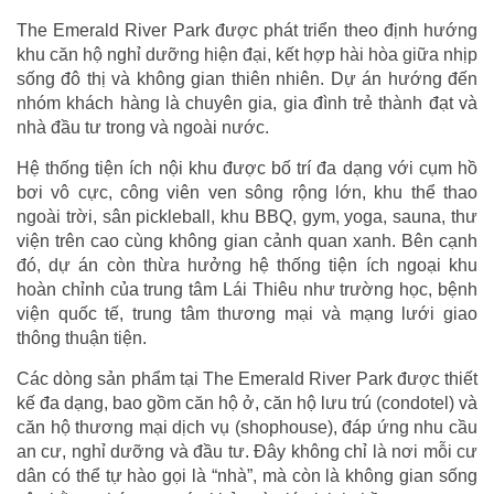
The Emerald River Park được phát triển theo định hướng
khu căn hộ nghỉ dưỡng hiện đại, kết hợp hài hòa giữa nhịp
sống đô thị và không gian thiên nhiên. Dự án hướng đến
nhóm khách hàng là chuyên gia, gia đình trẻ thành đạt và
nhà đầu tư trong và ngoài nước.
Hệ thống tiện ích nội khu được bố trí đa dạng với cụm hồ
bơi vô cực, công viên ven sông rộng lớn, khu thể thao
ngoài trời, sân pickleball, khu BBQ, gym, yoga, sauna, thư
viện trên cao cùng không gian cảnh quan xanh. Bên cạnh
đó, dự án còn thừa hưởng hệ thống tiện ích ngoại khu
hoàn chỉnh của trung tâm Lái Thiêu như trường học, bệnh
viện quốc tế, trung tâm thương mại và mạng lưới giao
thông thuận tiện.
Các dòng sản phẩm tại The Emerald River Park được thiết
kế đa dạng, bao gồm căn hộ ở, căn hộ lưu trú (condotel) và
căn hộ thương mại dịch vụ (shophouse), đáp ứng nhu cầu
an cư, nghỉ dưỡng và đầu tư. Đây không chỉ là nơi mỗi cư
dân có thể tự hào gọi là “nhà”, mà còn là không gian sống